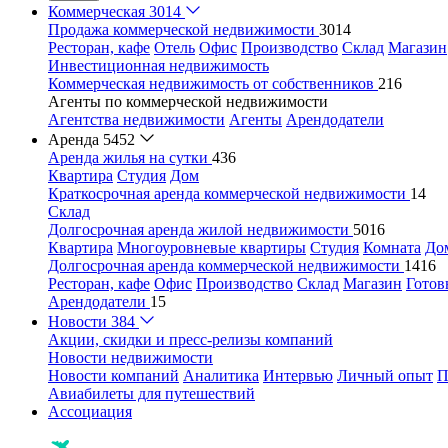
Коммерческая
3014
Продажа коммерческой недвижимости
3014
Ресторан, кафе
Отель
Офис
Производство
Склад
Магазин
Инвестиционная недвижимость
Коммерческая недвижимость от собственников
216
Агенты по коммерческой недвижимости
Агентства недвижимости
Агенты
Арендодатели
Аренда
5452
Аренда жилья на сутки
436
Квартира
Студия
Дом
Краткосрочная аренда коммерческой недвижимости
14
Склад
Долгосрочная аренда жилой недвижимости
5016
Квартира
Многоуровневые квартиры
Студия
Комната
До
Долгосрочная аренда коммерческой недвижимости
1416
Ресторан, кафе
Офис
Производство
Склад
Магазин
Готов
Арендодатели
15
Новости
384
Акции, скидки и пресс-релизы компаний
Новости недвижимости
Новости компаний
Аналитика
Интервью
Личный опыт
П
Авиабилеты для путешествий
Ассоциация