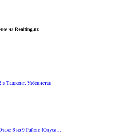
ение на
Realting.uz
 Этаж: 6 из 9 Район: Юнуса…