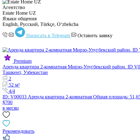
Агентство
Estate Home UZ
Языки общения
English, Русский, Türkçe, Oʻzbekcha
Написать в Telegram
Оставить заявку
Premium
Аренда квартира 2-комнатная Мирзо-Улугбекский район. ID V
Ташкент, Узбекистан
2
52 м²
4/4
ID: V00033 Аренда квартира 2-комнатная Общая площадь: 51,65
$700
в месяц
Рекомендовать