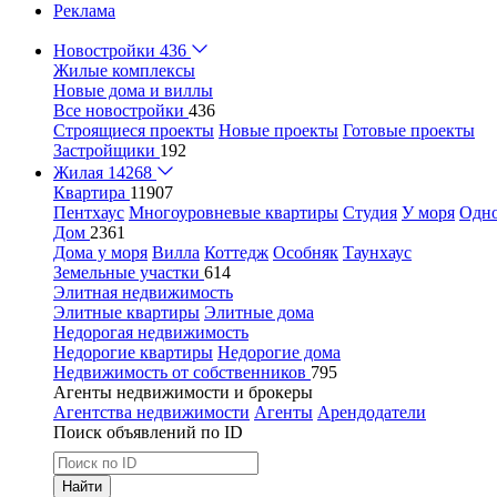
Реклама
Новостройки
436
Жилые комплексы
Новые дома и виллы
Все новостройки
436
Строящиеся проекты
Новые проекты
Готовые проекты
Застройщики
192
Жилая
14268
Квартира
11907
Пентхаус
Многоуровневые квартиры
Студия
У моря
Одн
Дом
2361
Дома у моря
Вилла
Коттедж
Особняк
Таунхаус
Земельные участки
614
Элитная недвижимость
Элитные квартиры
Элитные дома
Недорогая недвижимость
Недорогие квартиры
Недорогие дома
Недвижимость от собственников
795
Агенты недвижимости и брокеры
Агентства недвижимости
Агенты
Арендодатели
Поиск объявлений по ID
Найти