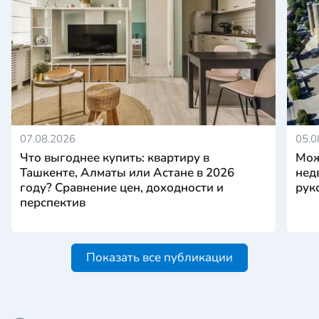
07.08.2026
05.0
Что выгоднее купить: квартиру в
Мож
Ташкенте, Алматы или Астане в 2026
нед
году? Сравнение цен, доходности и
рук
перспектив
Показать все публикации