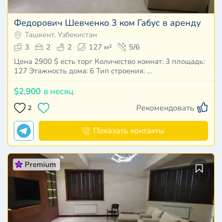
Федорович Шевченко 3 ком Габус в аренду
Ташкент, Узбекистан
3
2
2
127 м²
5/6
Цена 2900 $ есть торг Количество комнат: 3 площадь:
127 Этажность дома: 6 Тип строения: …
$2,900
в месяц
Рекомендовать
2
Показать контакты
Premium