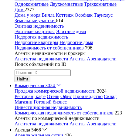
Однокомнатные
Двухкомнатные
Трехкомнатные
Дом
2377
Дома у моря
Вилла
Коттедж
Особняк
Таунхаус
Земельные участки
614
Элитная недвижимость
Элитные квартиры
Элитные дома
Недорогая недвижимость
Недорогие квартиры
Недорогие дома
Недвижимость от собственников
796
Агенты недвижимости и брокеры
Агентства недвижимости
Агенты
Арендодатели
Поиск объявлений по ID
Найти
Коммерческая
3024
Продажа коммерческой недвижимости
3024
Ресторан, кафе
Отель
Офис
Производство
Склад
Магазин
Готовый бизнес
Инвестиционная недвижимость
Коммерческая недвижимость от собственников
223
Агенты по коммерческой недвижимости
Агентства недвижимости
Агенты
Арендодатели
Аренда
5466
Аренда жилья на сутки
436