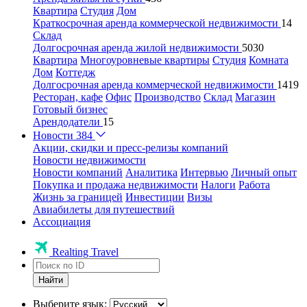
Квартира
Студия
Дом
Краткосрочная аренда коммерческой недвижимости
14
Склад
Долгосрочная аренда жилой недвижимости
5030
Квартира
Многоуровневые квартиры
Студия
Комната
Дом
Коттедж
Долгосрочная аренда коммерческой недвижимости
1419
Ресторан, кафе
Офис
Производство
Склад
Магазин
Готовый бизнес
Арендодатели
15
Новости
384
Акции, скидки и пресс-релизы компаний
Новости недвижимости
Новости компаний
Аналитика
Интервью
Личный опыт
Покупка и продажа недвижимости
Налоги
Работа
Жизнь за границей
Инвестиции
Визы
Авиабилеты для путешествий
Ассоциация
Realting Travel
Найти
Выберите язык: