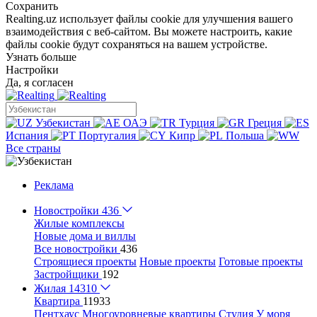
Сохранить
Realting.uz использует файлы cookie для улучшения вашего
взаимодействия с веб-сайтом. Вы можете настроить, какие
файлы cookie будут сохраняться на вашем устройстве.
Узнать больше
Настройки
Да, я согласен
Узбекистан
ОАЭ
Турция
Греция
Испания
Португалия
Кипр
Польша
Все страны
Реклама
Новостройки
436
Жилые комплексы
Новые дома и виллы
Все новостройки
436
Строящиеся проекты
Новые проекты
Готовые проекты
Застройщики
192
Жилая
14310
Квартира
11933
Пентхаус
Многоуровневые квартиры
Студия
У моря