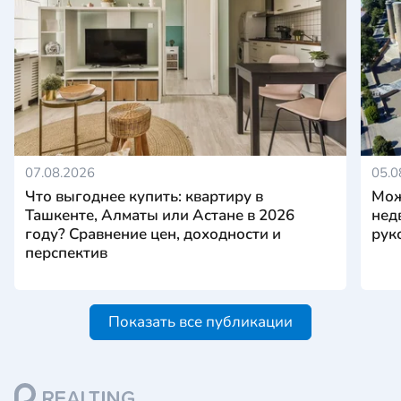
07.08.2026
05.0
Что выгоднее купить: квартиру в
Мож
Ташкенте, Алматы или Астане в 2026
нед
году? Сравнение цен, доходности и
рук
перспектив
Показать все публикации