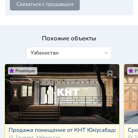
Связаться с продавцом
Похожие объекты
Premium
P
Продажа помещение от КНТ Юнусабадский Ц-6, 
Сро
Ташкент, Узбекистан
Т