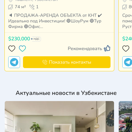
74 м²
1
8
🔈 ПРОДАЖА-АРЕНДА ОБЪЕКТА от KНT ✔️
Сроч
Идеально под Инвестиции! 🔵ШоуРум 🔵Тур
пом
Фирма 🔵Офис…
Руст
$230,000
$24
НДС
Рекомендовать
Показать контакты
Актуальные новости в Узбекистане