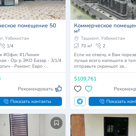
еское помещение 50
Коммерческое помеще
м²
т, Узбекистан
Ташкент, Узбекистан
1/4
70 м²
2
к #Офис #1Линия
Если не отвечу, я Вам перезв
ая - Ор-р ЭКО Базар - 3/1/4
лучше всего напишите в те
50м2 - Кирпич - Ремонт: Евро -…
отправьте скриншот за…
0
$109,761
Рекомендовать
Рекоменд
Показать контакты
Показать кон