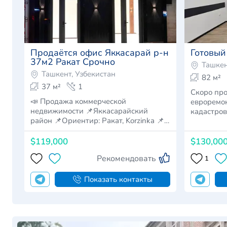
Продаётся офис Яккасарай р-н
Готовый
37м2 Ракат Срочно
Ташкен
Ташкент, Узбекистан
82 м²
37 м²
1
Скоро про
📣 Продажа коммерческой
евроремон
недвижимости 📌Яккасарайский
кадастров
район 📌Ориентир: Ракат, Korzinka 📌…
када…
$119,000
$130,00
Рекомендовать
1
Показать контакты