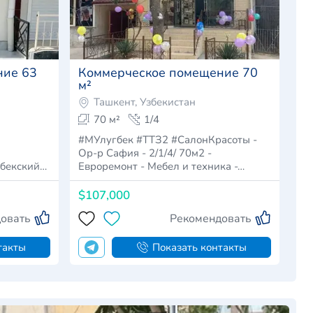
ние 63
Коммерческое помещение 70
м²
Ташкент, Узбекистан
70 м²
1/4
#МУлугбек #ТТЗ2 #СалонКрасоты -
Ор-р Сафия - 2/1/4/ 70м2 -
Евроремонт - Мебел и техника -…
$107,000
овать
Рекомендовать
такты
Показать контакты