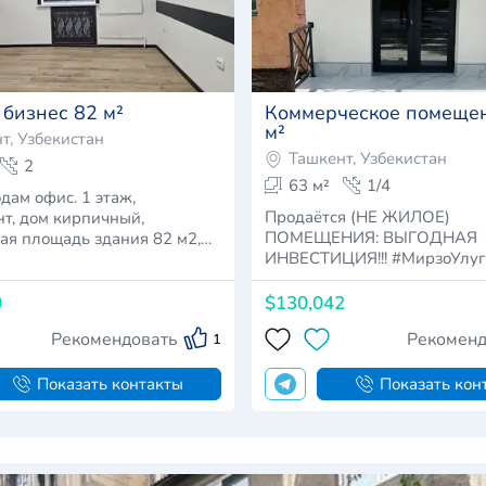
 бизнес 82 м²
Коммерческое помеще
м²
т, Узбекистан
Ташкент, Узбекистан
2
63 м²
1/4
дам офис. 1 этаж,
Продаётся (НЕ ЖИЛОЕ)
т, дом кирпичный,
ПОМЕЩЕНИЯ: ВЫГОДНАЯ
ая площадь здания 82 м2,
ИНВЕСТИЦИЯ!!! #МирзоУлугбекский
район Ориентир: …
0
$130,042
Рекомендовать
Рекоменд
1
Показать контакты
Показать кон