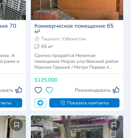
ние 70
Коммерческое помещение 65
м²
Ташкент, Узбекистан
65 м²
оню. А
Срочно продаётся Нежилое
леграмм и
помещение Мирзо-улугбекский район
Максим Горький / Метро Первая л…
$125,000
овать
Рекомендовать
такты
Показать контакты