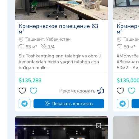
Коммерческое помещение 63
Коммерч
м²
м²
Ташкент, Узбекистан
Ташкен
63 м²
1/4
50 м²
Siz Toshkentning eng talabgir va obro'li
#МУлугбе
tumanlaridan birida yuqori talabga ega
#3комнатн
bo'lgan mulk…
$135,283
$135,00
Рекомендовать
Показать контакты