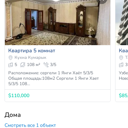
Квартира 5 комнат
Ква
Кухна Кумарык
Т
5
108 м²
3/5
3
Расположение: сергели 1 Янги Хаёт 5/3/5
Узбе
Общая площадь:108м2 Сергели 1 Янги Хает
5/3/5 108…
$110,000
$85
Дома
Смотреть все 1 объект