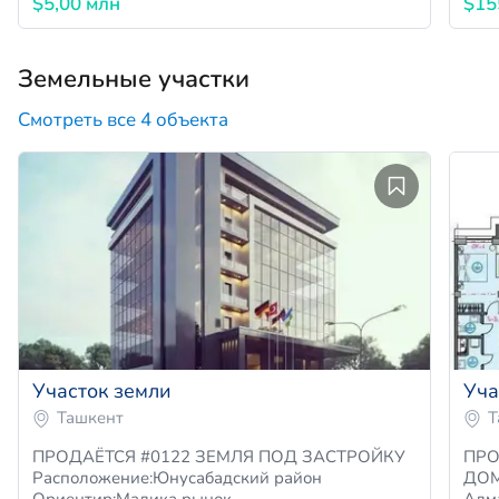
$5,00 млн
$15
Земельные участки
Смотреть все 4 объекта
Участок земли
Уча
Ташкент
Т
ПРОДАЁТСЯ #0122 ЗЕМЛЯ ПОД ЗАСТРОЙКУ
ПРОДАЁТСЯ #
Расположение:Юнусабадский район
ДОМ
Ориентир:Малика рынок …
Алм