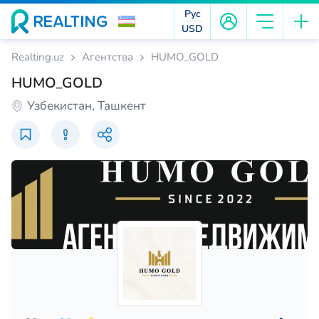
Рус
USD
Realting.uz
Агентства
HUMO_GOLD
HUMO_GOLD
Узбекистан, Ташкент