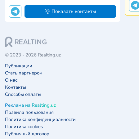
Помимо того, что мы занимаемся поиском
нед
недвижимости (как большинство привыкли
пре
Показать контакты
думать) мы также: …
© 2023 - 2026 Realting.uz
Публикации
Стать партнером
О нас
Контакты
Способы оплаты
Реклама на Realting.uz
Правила пользования
Политика конфиденциальности
Политика cookies
Публичный договор