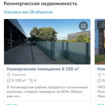
Коммерческая недвижимость
Смотреть все 28 объектов
Коммерческое помещение 6 100 м²
Ком
Ташкент
Т
6 100 м²
4
6
В Чиланзарском районе продается гостиничный
ПРОДАЁТСЯ 
комплекс, готовый примерно на 90%. Объект
Рас
уже им…
Ори