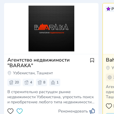
P
Агентство недвижимости
Bah
"BARAKA"
У
Узбекистан, Ташкент
20
4
8
1
Аге
В стремительно растущем рынке
одн
недвижимости Узбекистана, упростить поиск
Таш
и приобретение любого типа недвижимости
нед
для всех участников рынка крайне важна.
пред
Рекомендовать
Вместе с тем, данная тенденция
про