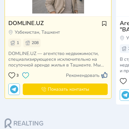
DOMLINE.UZ
Аг
"B
Узбекистан, Ташкент
У
1
208
DOMLINE.UZ — агентство недвижимости,
специализирующееся исключительно на
В с
посуточной аренде жилья в Ташкенте. Мы
нед
предоставляем клиентам широкий выбор
и п
Рекомендовать
3
полностью меблированных квартир, домов и
для
коттеджей для краткосрочного проживания
Вме
— от одного дня до нескольких недель. Все
Пом
Показать контакты
объекты проходят …
нед