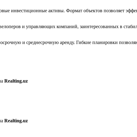
товые инвестиционные активы. Формат объектов позволяет эфф
евелоперов и управляющих компаний, заинтересованных в стаби
осрочную и среднесрочную аренду. Гибкие планировки позволяю
на
Realting.uz
на
Realting.uz