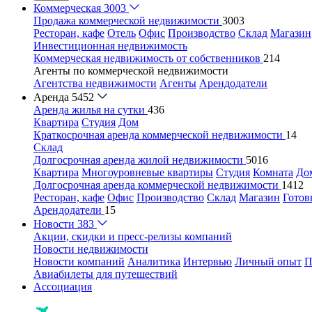
Коммерческая
3003
Продажа коммерческой недвижимости
3003
Ресторан, кафе
Отель
Офис
Производство
Склад
Магазин
Инвестиционная недвижимость
Коммерческая недвижимость от собственников
214
Агенты по коммерческой недвижимости
Агентства недвижимости
Агенты
Арендодатели
Аренда
5452
Аренда жилья на сутки
436
Квартира
Студия
Дом
Краткосрочная аренда коммерческой недвижимости
14
Склад
Долгосрочная аренда жилой недвижимости
5016
Квартира
Многоуровневые квартиры
Студия
Комната
До
Долгосрочная аренда коммерческой недвижимости
1412
Ресторан, кафе
Офис
Производство
Склад
Магазин
Готов
Арендодатели
15
Новости
383
Акции, скидки и пресс-релизы компаний
Новости недвижимости
Новости компаний
Аналитика
Интервью
Личный опыт
П
Авиабилеты для путешествий
Ассоциация