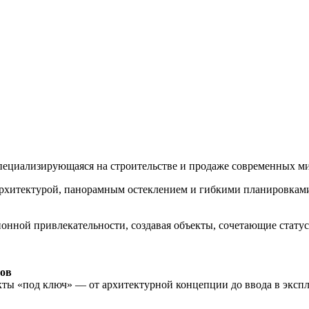
пециализирующаяся на строительстве и продаже современных м
рхитектурой, панорамным остеклением и гибкими планировками,
ионной привлекательности, создавая объекты, сочетающие стату
ров
ты «под ключ» — от архитектурной концепции до ввода в экспл