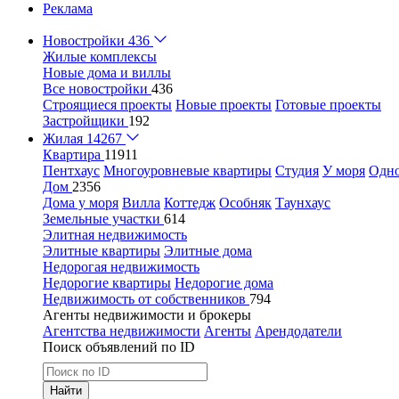
Реклама
Новостройки
436
Жилые комплексы
Новые дома и виллы
Все новостройки
436
Строящиеся проекты
Новые проекты
Готовые проекты
Застройщики
192
Жилая
14267
Квартира
11911
Пентхаус
Многоуровневые квартиры
Студия
У моря
Одн
Дом
2356
Дома у моря
Вилла
Коттедж
Особняк
Таунхаус
Земельные участки
614
Элитная недвижимость
Элитные квартиры
Элитные дома
Недорогая недвижимость
Недорогие квартиры
Недорогие дома
Недвижимость от собственников
794
Агенты недвижимости и брокеры
Агентства недвижимости
Агенты
Арендодатели
Поиск объявлений по ID
Найти