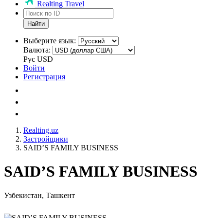
Realting Travel
Найти
Выберите язык:
Валюта:
Рус
USD
Войти
Регистрация
Realting.uz
Застройщики
SAID’S FAMILY BUSINESS
SAID’S FAMILY BUSINESS
Узбекистан, Ташкент