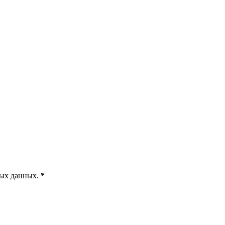
ных данных
.
*