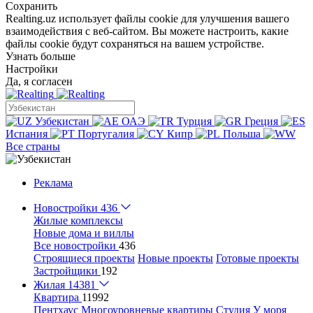
Сохранить
Realting.uz использует файлы cookie для улучшения вашего
взаимодействия с веб-сайтом. Вы можете настроить, какие
файлы cookie будут сохраняться на вашем устройстве.
Узнать больше
Настройки
Да, я согласен
Узбекистан
ОАЭ
Турция
Греция
Испания
Португалия
Кипр
Польша
Все страны
Реклама
Новостройки
436
Жилые комплексы
Новые дома и виллы
Все новостройки
436
Строящиеся проекты
Новые проекты
Готовые проекты
Застройщики
192
Жилая
14381
Квартира
11992
Пентхаус
Многоуровневые квартиры
Студия
У моря