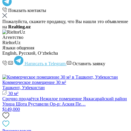
Показать контакты
Пожалуйста, скажите продавцу, что Вы нашли это объявление
на
Realting.uz
Агентство
RieltorUz
Языки общения
English, Русский, Oʻzbekcha
Написать в Telegram
Оставить заявку
Коммерческое помещение 30 м²
Ташкент, Узбекистан
30 м²
Срочно продаётся Нежилое помещение Яккасарайский район
Улица Шота Руставели Ор-р: Аския Пе…
$149,000
Рекомендовать