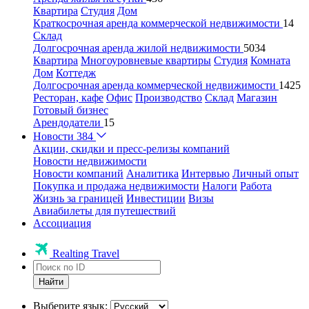
Квартира
Студия
Дом
Краткосрочная аренда коммерческой недвижимости
14
Склад
Долгосрочная аренда жилой недвижимости
5034
Квартира
Многоуровневые квартиры
Студия
Комната
Дом
Коттедж
Долгосрочная аренда коммерческой недвижимости
1425
Ресторан, кафе
Офис
Производство
Склад
Магазин
Готовый бизнес
Арендодатели
15
Новости
384
Акции, скидки и пресс-релизы компаний
Новости недвижимости
Новости компаний
Аналитика
Интервью
Личный опыт
Покупка и продажа недвижимости
Налоги
Работа
Жизнь за границей
Инвестиции
Визы
Авиабилеты для путешествий
Ассоциация
Realting Travel
Найти
Выберите язык: