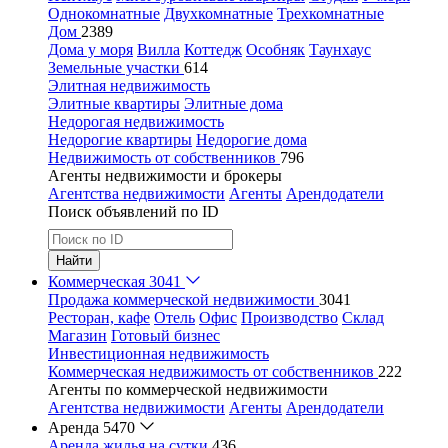
Однокомнатные
Двухкомнатные
Трехкомнатные
Дом
2389
Дома у моря
Вилла
Коттедж
Особняк
Таунхаус
Земельные участки
614
Элитная недвижимость
Элитные квартиры
Элитные дома
Недорогая недвижимость
Недорогие квартиры
Недорогие дома
Недвижимость от собственников
796
Агенты недвижимости и брокеры
Агентства недвижимости
Агенты
Арендодатели
Поиск объявлений по ID
Найти
Коммерческая
3041
Продажа коммерческой недвижимости
3041
Ресторан, кафе
Отель
Офис
Производство
Склад
Магазин
Готовый бизнес
Инвестиционная недвижимость
Коммерческая недвижимость от собственников
222
Агенты по коммерческой недвижимости
Агентства недвижимости
Агенты
Арендодатели
Аренда
5470
Аренда жилья на сутки
436