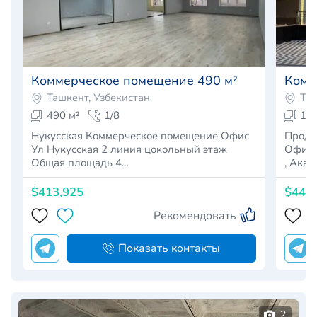
Коммерческое помещение 490 м²
Комм
Ташкент, Узбекистан
Таш
490 м²
1/8
150
Нукусская Коммерческое помещение Офис
Прода
Ул Нукусская 2 линия цокольный этаж
Офис Мирзо-Улугбекский р-н Ор-р Дархан
Общая площадь 4…
$413,925
$448
Рекомендовать
Показать контакты
2