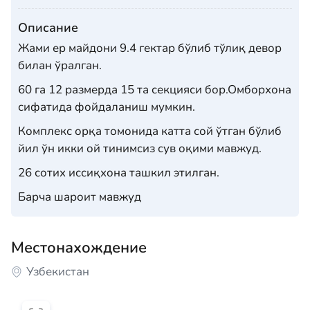
Описание
Жами ер майдони 9.4 гектар бўлиб тўлиқ девор
билан ўралган.
60 га 12 размерда 15 та секцияси бор.Омборхона
сифатида фойдаланиш мумкин.
Комплекс орқа томонида катта сой ўтган бўлиб
йил ўн икки ой тинимсиз сув оқими мавжуд.
26 сотих иссиқхона ташкил этилган.
Барча шароит мавжуд
Местонахождение
Узбекистан