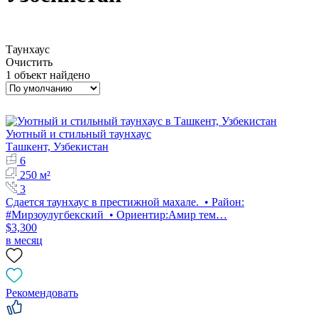
Таунхаус
Очистить
1 объект найдено
Уютный и стильный таунхаус
Ташкент, Узбекистан
6
250 м²
3
Сдается таунхаус в престижной махале. • Район:
#Мирзоулугбекский • Ориентир:Амир тем…
$3,300
в месяц
Рекомендовать