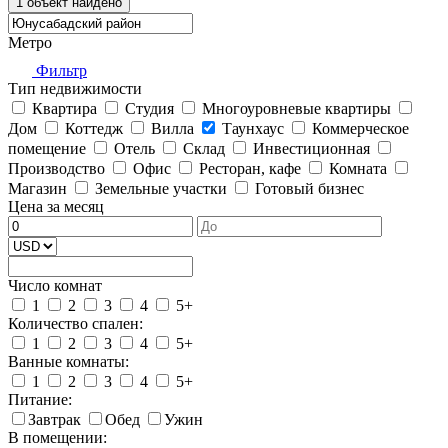
Метро
Фильтр
Тип недвижимости
Квартира
Студия
Многоуровневые квартиры
Дом
Коттедж
Вилла
Таунхаус
Коммерческое
помещение
Отель
Склад
Инвестиционная
Производство
Офис
Ресторан, кафе
Комната
Магазин
Земельные участки
Готовый бизнес
Цена за месяц
Число комнат
1
2
3
4
5+
Количество спален:
1
2
3
4
5+
Ванные комнаты:
1
2
3
4
5+
Питание:
Завтрак
Обед
Ужин
В помещении: