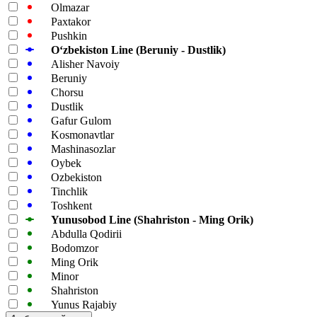
Olmazar
Paxtakor
Pushkin
Oʻzbekiston Line (Beruniy - Dustlik)
Alisher Navoiy
Beruniy
Chorsu
Dustlik
Gafur Gulom
Kosmonavtlar
Mashinasozlar
Oybek
Ozbekiston
Tinchlik
Toshkent
Yunusobod Line (Shahriston - Ming Orik)
Abdulla Qodirii
Bodomzor
Ming Orik
Minor
Shahriston
Yunus Rajabiy