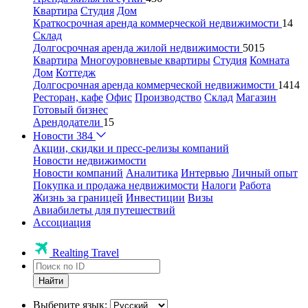
Квартира
Студия
Дом
Краткосрочная аренда коммерческой недвижимости
14
Склад
Долгосрочная аренда жилой недвижимости
5015
Квартира
Многоуровневые квартиры
Студия
Комната
Дом
Коттедж
Долгосрочная аренда коммерческой недвижимости
1414
Ресторан, кафе
Офис
Производство
Склад
Магазин
Готовый бизнес
Арендодатели
15
Новости
384
Акции, скидки и пресс-релизы компаний
Новости недвижимости
Новости компаний
Аналитика
Интервью
Личный опыт
Покупка и продажа недвижимости
Налоги
Работа
Жизнь за границей
Инвестиции
Визы
Авиабилеты для путешествий
Ассоциация
Realting Travel
Найти
Выберите язык: