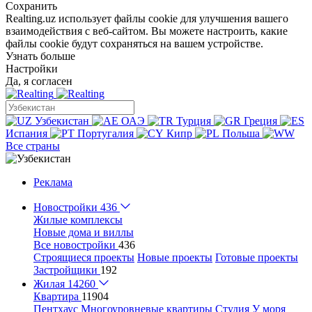
Сохранить
Realting.uz использует файлы cookie для улучшения вашего
взаимодействия с веб-сайтом. Вы можете настроить, какие
файлы cookie будут сохраняться на вашем устройстве.
Узнать больше
Настройки
Да, я согласен
Узбекистан
ОАЭ
Турция
Греция
Испания
Португалия
Кипр
Польша
Все страны
Реклама
Новостройки
436
Жилые комплексы
Новые дома и виллы
Все новостройки
436
Строящиеся проекты
Новые проекты
Готовые проекты
Застройщики
192
Жилая
14260
Квартира
11904
Пентхаус
Многоуровневые квартиры
Студия
У моря