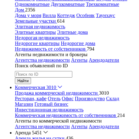
Однокомнатные
Двухкомнатные
Трехкомнатные
Дом
2356
Дома у моря
Вилла
Коттедж
Особняк
Таунхаус
Земельные участки
614
Элитная недвижимость
Элитные квартиры
Элитные дома
Недорогая недвижимость
Недорогие квартиры
Недорогие дома
Недвижимость от собственников
794
Агенты недвижимости и брокеры
Агентства недвижимости
Агенты
Арендодатели
Поиск объявлений по ID
Найти
Коммерческая
3010
Продажа коммерческой недвижимости
3010
Ресторан, кафе
Отель
Офис
Производство
Склад
Магазин
Готовый бизнес
Инвестиционная недвижимость
Коммерческая недвижимость от собственников
214
Агенты по коммерческой недвижимости
Агентства недвижимости
Агенты
Арендодатели
Аренда
5451
Аренда жилья на сутки
436