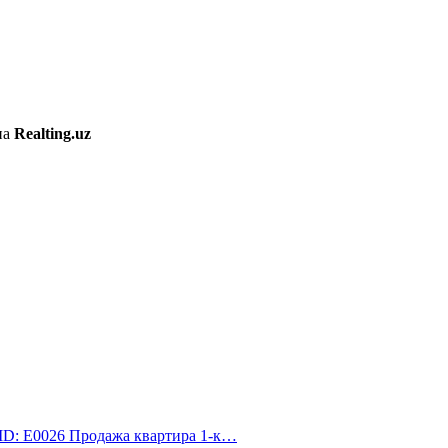
на
Realting.uz
 ID: E0026 Продажа квартира 1-к…