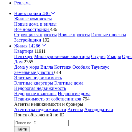
Реклама
Новостройки
436
Жилые комплексы
Новые дома и виллы
Все новостройки
436
Строящиеся проекты
Новые проекты
Готовые проекты
Застройщики
192
Жилая
14266
Квартира
11911
Пентхаус
Многоуровневые квартиры
Студия
У моря
Одн
Дом
2355
Дома у моря
Вилла
Коттедж
Особняк
Таунхаус
Земельные участки
614
Элитная недвижимость
Элитные квартиры
Элитные дома
Недорогая недвижимость
Недорогие квартиры
Недорогие дома
Недвижимость от собственников
794
Агенты недвижимости и брокеры
Агентства недвижимости
Агенты
Арендодатели
Поиск объявлений по ID
Найти