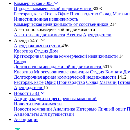
Коммерческая
3003
Продажа коммерческой недвижимости
3003
Ресторан, кафе
Отель
Офис
Производство
Склад
Магазин
Инвестиционная недвижимость
Коммерческая недвижимость от собственников
214
Агенты по коммерческой недвижимости
Агентства недвижимости
Агенты
Арендодатели
Аренда
5451
Аренда жилья на сутки
436
Квартира
Студия
Дом
Краткосрочная аренда коммерческой недвижимости
14
Склад
Долгосрочная аренда жилой недвижимости
5015
Квартира
Многоуровневые квартиры
Студия
Комната
До
Долгосрочная аренда коммерческой недвижимости
1412
Ресторан, кафе
Офис
Производство
Склад
Магазин
Готов
Арендодатели
15
Новости
383
Акции, скидки и пресс-релизы компаний
Новости недвижимости
Новости компаний
Аналитика
Интервью
Личный опыт
П
Авиабилеты для путешествий
Ассоциация