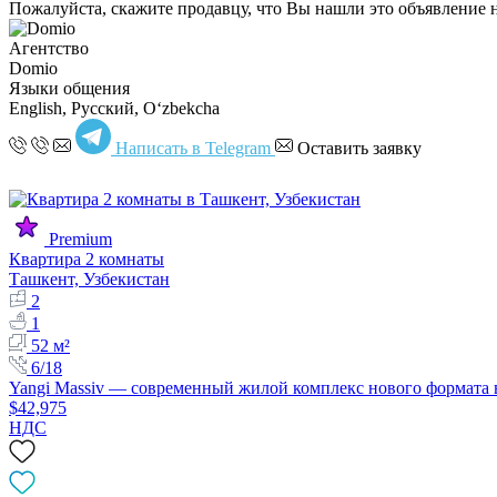
Пожалуйста, скажите продавцу, что Вы нашли это объявление 
Агентство
Domio
Языки общения
English, Русский, Oʻzbekcha
Написать в Telegram
Оставить заявку
Premium
Квартира 2 комнаты
Ташкент, Узбекистан
2
1
52 м²
6/18
Yangi Massiv — современный жилой комплекс нового формата
$42,975
НДС