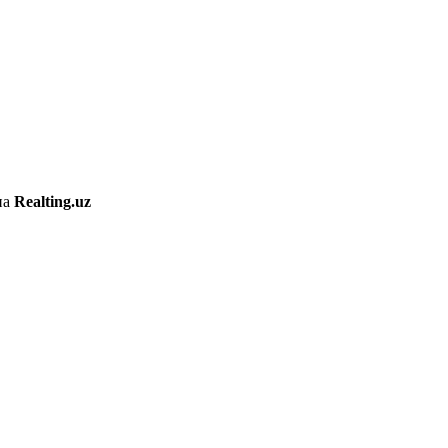
на
Realting.uz