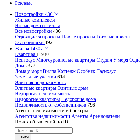
Реклама
Новостройки
436
Жилые комплексы
Новые дома и виллы
Все новостройки
436
Строящиеся проекты
Новые проекты
Готовые проекты
Застройщики
192
Жилая
14307
Квартира
11930
Пентхаус
Многоуровневые квартиры
Студия
У моря
Одн
Дом
2377
Дома у моря
Вилла
Коттедж
Особняк
Таунхаус
Земельные участки
614
Элитная недвижимость
Элитные квартиры
Элитные дома
Недорогая недвижимость
Недорогие квартиры
Недорогие дома
Недвижимость от собственников
796
Агенты недвижимости и брокеры
Агентства недвижимости
Агенты
Арендодатели
Поиск объявлений по ID
Найти