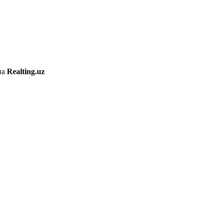
на
Realting.uz