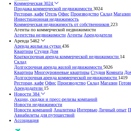
Коммерческая
3024
Продажа коммерческой недвижимости
3024
Ресторан, кафе
Отель
Офис
Производство
Склад
Магазин
Инвестиционная недвижимость
Коммерческая недвижимость от собственников
223
Агенты по коммерческой недвижимости
Агентства недвижимости
Агенты
Арендодатели
Аренда
5462
Аренда жилья на сутки
436
Квартира
Студия
Дом
Краткосрочная аренда коммерческой недвижимости
14
Склад
Долгосрочная аренда жилой недвижимости
5026
Квартира
Многоуровневые квартиры
Студия
Комната
До
Долгосрочная аренда коммерческой недвижимости
1419
Ресторан, кафе
Офис
Производство
Склад
Магазин
Готов
Арендодатели
15
Новости
384
Акции, скидки и пресс-релизы компаний
Новости недвижимости
Новости компаний
Аналитика
Интервью
Личный опыт
П
Авиабилеты для путешествий
Ассоциация