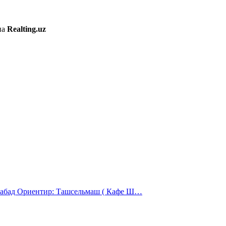
на
Realting.uz
хабад Ориентир: Ташсельмаш ( Кафе Ш…