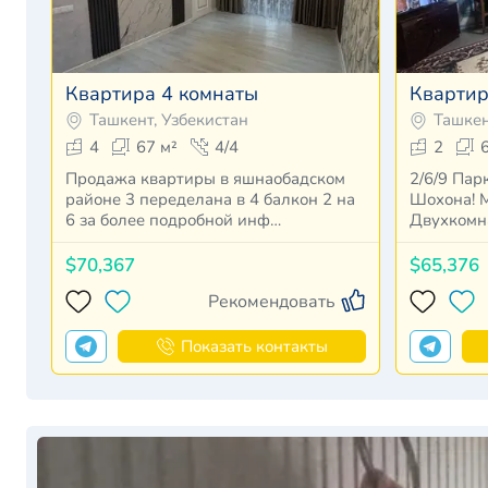
Квартира 4 комнаты
Квартир
Ташкент, Узбекистан
Ташкен
4
67 м²
4/4
2
Продажа квартиры в яшнаобадском
2/6/9 Пар
районе 3 переделана в 4 балкон 2 на
Шохона! 
6 за более подробной инф…
Двухкомн
эт…
$70,367
$65,376
Рекомендовать
Показать контакты