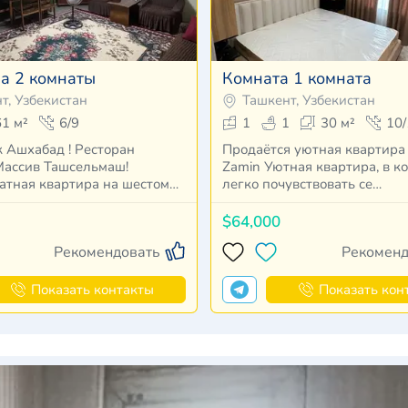
а 2 комнаты
Комната 1 комната
т, Узбекистан
Ташкент, Узбекистан
61 м²
6/9
1
1
30 м²
10/
к Ашхабад ! Ресторан
Продаётся уютная квартира
Массив Ташсельмаш!
Zamin Уютная квартира, в которой
атная квартира на шестом
легко почувствовать се…
$64,000
Рекомендовать
Рекоменд
Показать контакты
Показать кон