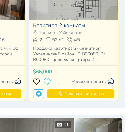
Квартира 2 комнаты
Ташкент, Узбекистан
16
2
52 м²
4/5
 в ЖК Oz
Продажа квартира 2-комнатная
Учтепинский район. ID B00080 ID:
B00080 Продажа квартира 2-…
$66,000
овать
Рекомендовать
такты
Показать контакты
11