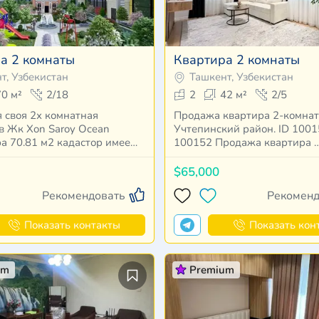
а 2 комнаты
Квартира 2 комнаты
т, Узбекистан
Ташкент, Узбекистан
70 м²
2/18
2
42 м²
2/5
 своя 2х комнатная
Продажа квартира 2-комна
в Жк Xon Saroy Ocean
Учтепинский район. ID 100152 
квадратура 70.81 м2 кадастор имее…
100152 Продажа квартира 
$65,000
Рекомендовать
Рекоменд
Показать контакты
Показать кон
um
Premium