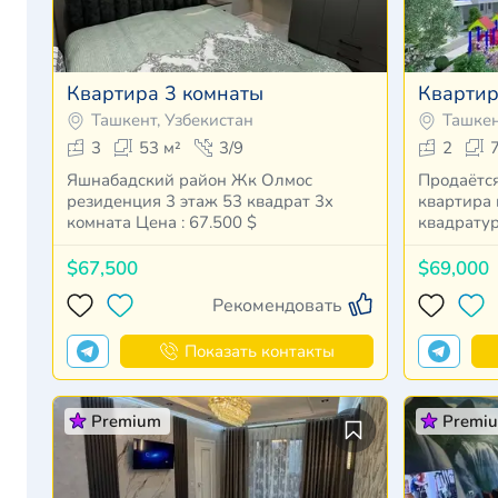
Квартира 3 комнаты
Квартир
Ташкент, Узбекистан
Ташкен
3
53 м²
3/9
2
Яшнабадский район Жк Олмос
Продаётся
резиденция 3 этаж 53 квадрат 3x
квартира 
комната Цена : 67.500 $
$67,500
$69,000
Рекомендовать
Показать контакты
Premium
Premi