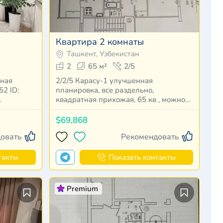
Квартира 2 комнаты
Ташкент, Узбекистан
2
65 м²
2/5
тная
2/2/5 Карасу-1 улучшенная
ID:
планировка, все раздельно,
…
квадратная прихожая, 65 кв , можно
част…
$69,868
овать
Рекомендовать
такты
Показать контакты
Premium