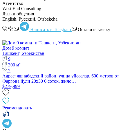
Агентство
West End Consulting
Языки общения
English, Русский, Oʻzbekcha
Написать в Telegram
Оставить заявку
Дом 9 комнат
Ташкент, Узбекистан
9
300 м²
2
Адрес: яшнабадский район, улица уйсозлар, 600 метров от
Фаргона йули 20х30 6 соток, жило…
$279,999
Рекомендовать