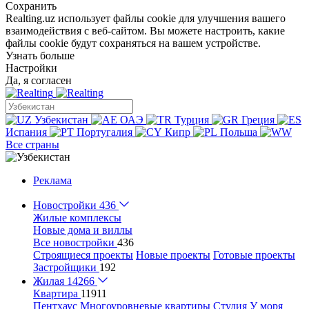
Сохранить
Realting.uz использует файлы cookie для улучшения вашего
взаимодействия с веб-сайтом. Вы можете настроить, какие
файлы cookie будут сохраняться на вашем устройстве.
Узнать больше
Настройки
Да, я согласен
Узбекистан
ОАЭ
Турция
Греция
Испания
Португалия
Кипр
Польша
Все страны
Реклама
Новостройки
436
Жилые комплексы
Новые дома и виллы
Все новостройки
436
Строящиеся проекты
Новые проекты
Готовые проекты
Застройщики
192
Жилая
14266
Квартира
11911
Пентхаус
Многоуровневые квартиры
Студия
У моря