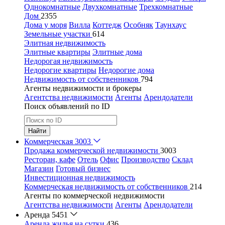
Однокомнатные
Двухкомнатные
Трехкомнатные
Дом
2355
Дома у моря
Вилла
Коттедж
Особняк
Таунхаус
Земельные участки
614
Элитная недвижимость
Элитные квартиры
Элитные дома
Недорогая недвижимость
Недорогие квартиры
Недорогие дома
Недвижимость от собственников
794
Агенты недвижимости и брокеры
Агентства недвижимости
Агенты
Арендодатели
Поиск объявлений по ID
Найти
Коммерческая
3003
Продажа коммерческой недвижимости
3003
Ресторан, кафе
Отель
Офис
Производство
Склад
Магазин
Готовый бизнес
Инвестиционная недвижимость
Коммерческая недвижимость от собственников
214
Агенты по коммерческой недвижимости
Агентства недвижимости
Агенты
Арендодатели
Аренда
5451
Аренда жилья на сутки
436