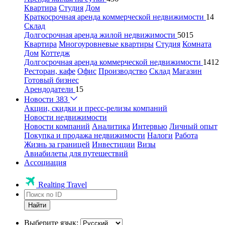
Квартира
Студия
Дом
Краткосрочная аренда коммерческой недвижимости
14
Склад
Долгосрочная аренда жилой недвижимости
5015
Квартира
Многоуровневые квартиры
Студия
Комната
Дом
Коттедж
Долгосрочная аренда коммерческой недвижимости
1412
Ресторан, кафе
Офис
Производство
Склад
Магазин
Готовый бизнес
Арендодатели
15
Новости
383
Акции, скидки и пресс-релизы компаний
Новости недвижимости
Новости компаний
Аналитика
Интервью
Личный опыт
Покупка и продажа недвижимости
Налоги
Работа
Жизнь за границей
Инвестиции
Визы
Авиабилеты для путешествий
Ассоциация
Realting Travel
Найти
Выберите язык: