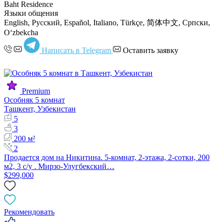
Baht Residence
Языки общения
English, Русский, Español, Italiano, Türkçe, 简体中文, Српски,
Oʻzbekcha
Написать в Telegram
Оставить заявку
Premium
Особняк 5 комнат
Ташкент, Узбекистан
5
3
200 м²
2
Продается дом на Никитина. 5-комнат, 2-этажа, 2-сотки, 200
м2, 3 с/у . Мирзо-Улугбекский…
$299,000
Рекомендовать