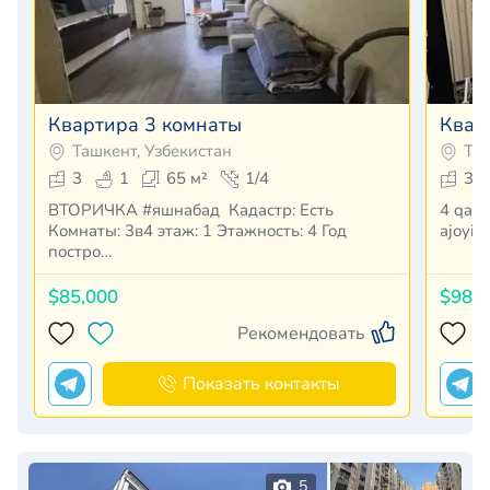
Квартира 3 комнаты
Квар
Ташкент, Узбекистан
Таш
3
1
65 м²
1/4
3
ВТОРИЧКА #яшнабад Кадастр: Есть
4 qavatli uyning 1 qavatida joylashgan 3 xonali
Комнаты: 3в4 этаж: 1 Этажность: 4 Год
постро…
$85,000
$98,
Рекомендовать
Показать контакты
5