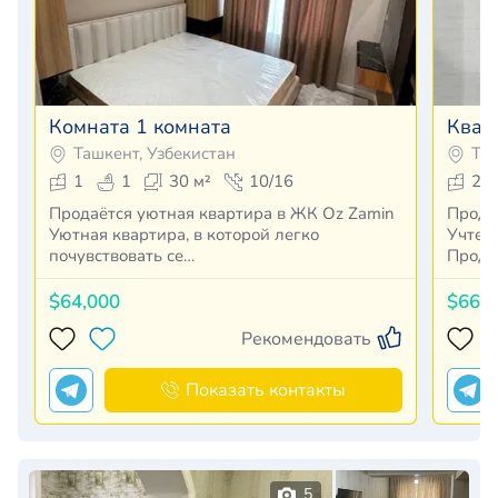
Комната 1 комната
Квар
Ташкент, Узбекистан
Таш
1
1
30 м²
10/16
2
Продаётся уютная квартира в ЖК Oz Zamin
Прода
Уютная квартира, в которой легко
Учтепин
почувствовать се…
Прода
$64,000
$66,
Рекомендовать
Показать контакты
5