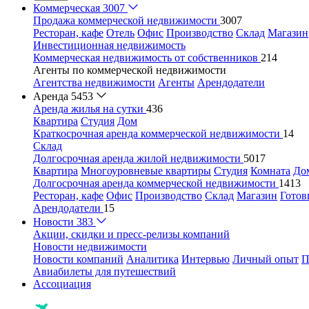
Коммерческая
3007
Продажа коммерческой недвижимости
3007
Ресторан, кафе
Отель
Офис
Производство
Склад
Магазин
Инвестиционная недвижимость
Коммерческая недвижимость от собственников
214
Агенты по коммерческой недвижимости
Агентства недвижимости
Агенты
Арендодатели
Аренда
5453
Аренда жилья на сутки
436
Квартира
Студия
Дом
Краткосрочная аренда коммерческой недвижимости
14
Склад
Долгосрочная аренда жилой недвижимости
5017
Квартира
Многоуровневые квартиры
Студия
Комната
До
Долгосрочная аренда коммерческой недвижимости
1413
Ресторан, кафе
Офис
Производство
Склад
Магазин
Готов
Арендодатели
15
Новости
383
Акции, скидки и пресс-релизы компаний
Новости недвижимости
Новости компаний
Аналитика
Интервью
Личный опыт
П
Авиабилеты для путешествий
Ассоциация