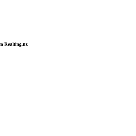
на
Realting.uz