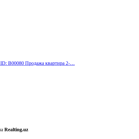
 ID: B00080 Продажа квартира 2-…
на
Realting.uz