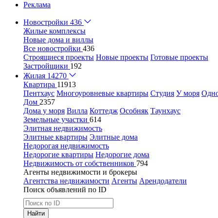
Реклама
Новостройки
436
Жилые комплексы
Новые дома и виллы
Все новостройки
436
Строящиеся проекты
Новые проекты
Готовые проекты
Застройщики
192
Жилая
14270
Квартира
11913
Пентхаус
Многоуровневые квартиры
Студия
У моря
Одн
Дом
2357
Дома у моря
Вилла
Коттедж
Особняк
Таунхаус
Земельные участки
614
Элитная недвижимость
Элитные квартиры
Элитные дома
Недорогая недвижимость
Недорогие квартиры
Недорогие дома
Недвижимость от собственников
794
Агенты недвижимости и брокеры
Агентства недвижимости
Агенты
Арендодатели
Поиск объявлений по ID
Найти