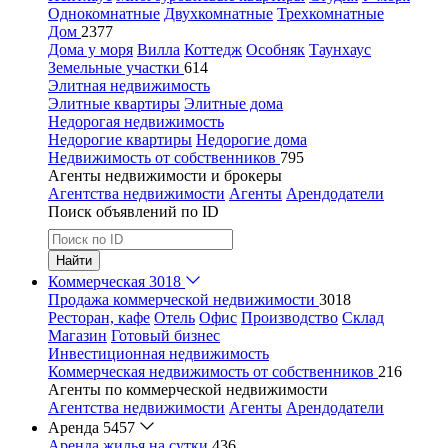
Однокомнатные
Двухкомнатные
Трехкомнатные
Дом
2377
Дома у моря
Вилла
Коттедж
Особняк
Таунхаус
Земельные участки
614
Элитная недвижимость
Элитные квартиры
Элитные дома
Недорогая недвижимость
Недорогие квартиры
Недорогие дома
Недвижимость от собственников
795
Агенты недвижимости и брокеры
Агентства недвижимости
Агенты
Арендодатели
Поиск объявлений по ID
Найти
Коммерческая
3018
Продажа коммерческой недвижимости
3018
Ресторан, кафе
Отель
Офис
Производство
Склад
Магазин
Готовый бизнес
Инвестиционная недвижимость
Коммерческая недвижимость от собственников
216
Агенты по коммерческой недвижимости
Агентства недвижимости
Агенты
Арендодатели
Аренда
5457
Аренда жилья на сутки
436