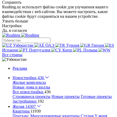
Сохранить
Realting.uz использует файлы cookie для улучшения вашего
взаимодействия с веб-сайтом. Вы можете настроить, какие
файлы cookie будут сохраняться на вашем устройстве.
Узнать больше
Настройки
Да, я согласен
Узбекистан
ОАЭ
Турция
Греция
Испания
Португалия
Кипр
Польша
Все страны
Реклама
Новостройки
436
Жилые комплексы
Новые дома и виллы
Все новостройки
436
Строящиеся проекты
Новые проекты
Готовые проекты
Застройщики
192
Жилая
14307
Квартира
11930
Пентхаус
Многоуровневые квартиры
Студия
У моря