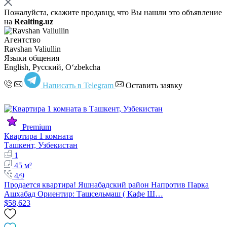
Пожалуйста, скажите продавцу, что Вы нашли это объявление
на
Realting.uz
Агентство
Ravshan Valiullin
Языки общения
English, Русский, Oʻzbekcha
Написать в Telegram
Оставить заявку
Premium
Квартира 1 комната
Ташкент, Узбекистан
1
45 м²
4/9
Продается квартира! Яшнабадский район Напротив Парка
Ашхабад Ориентир: Ташсельмаш ( Кафе Ш…
$58,623