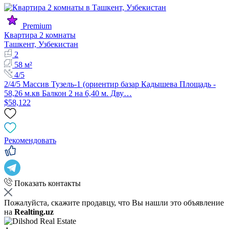
Premium
Квартира 2 комнаты
Ташкент, Узбекистан
2
58 м²
4/5
2/4/5 Массив Тузель-1 (ориентир базар Кадышева Площадь -
58,26 м.кв Балкон 2 на 6,40 м. Дву…
$58,122
Рекомендовать
Показать контакты
Пожалуйста, скажите продавцу, что Вы нашли это объявление
на
Realting.uz