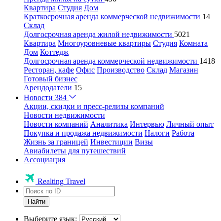
Квартира
Студия
Дом
Краткосрочная аренда коммерческой недвижимости
14
Склад
Долгосрочная аренда жилой недвижимости
5021
Квартира
Многоуровневые квартиры
Студия
Комната
Дом
Коттедж
Долгосрочная аренда коммерческой недвижимости
1418
Ресторан, кафе
Офис
Производство
Склад
Магазин
Готовый бизнес
Арендодатели
15
Новости
384
Акции, скидки и пресс-релизы компаний
Новости недвижимости
Новости компаний
Аналитика
Интервью
Личный опыт
Покупка и продажа недвижимости
Налоги
Работа
Жизнь за границей
Инвестиции
Визы
Авиабилеты для путешествий
Ассоциация
Realting Travel
Найти
Выберите язык: