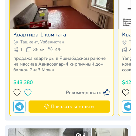
Квартира 1 комната
Квар
Ташкент, Узбекистан
Таш
1
35 м²
4/5
2
продажа квартиры в Яшнабадском районе
Yangi
на массиве Авиасозлар-4 кирпичный дом
компл
балкон 2на3 Можн…
созда
$43,380
$42,
Рекомендовать
Показать контакты
4