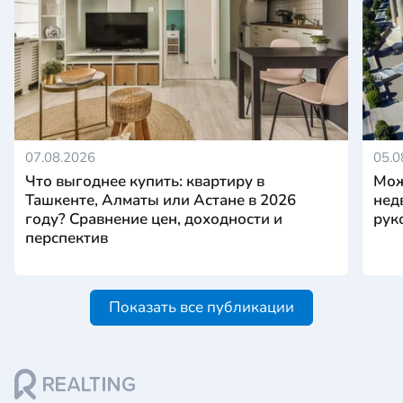
07.08.2026
05.0
Что выгоднее купить: квартиру в
Мож
Ташкенте, Алматы или Астане в 2026
нед
году? Сравнение цен, доходности и
рук
перспектив
Показать все публикации