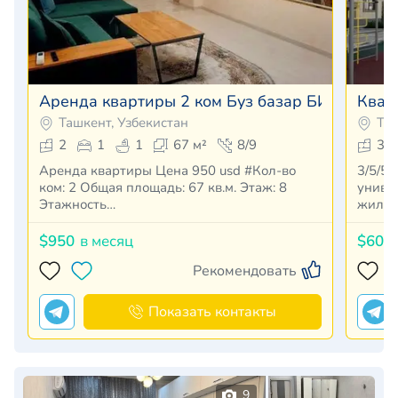
Аренда квартиры 2 ком Буз базар БИЙ Макси
Квар
Ташкент, Узбекистан
Таш
2
1
1
67 м²
8/9
3
Аренда квартиры Цена 950 usd #Кол-во
3/5/5 
ком: 2 Общая площадь: 67 кв.м. Этаж: 8
униве
Этажность…
жилой
$950
в месяц
$600
Рекомендовать
Показать контакты
9