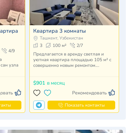
вартира
Квартира 3 комнаты
Ташкент, Узбекистан
3
100 м²
2/7
4/9
Предлагается в аренду светлая и
уютная квартира площадью 105 м² с
 сан узла
совершенно новым ремонтом.…
$901
в месяц
овать
Рекомендовать
такты
Показать контакты