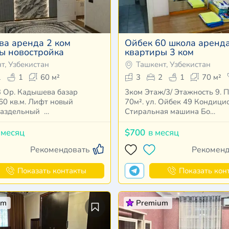
а аренда 2 ком
Ойбек 60 школа аренд
ы новостройка
квартиры 3 ком
т, Узбекистан
Ташкент, Узбекистан
1
1
60 м²
3
2
1
70 м²
зар
3ком Этаж/3/ Этажность 9. 
. Лифт новый
70м². ул. Ойбек 49 Кондици
раздельный …
Стиральная машина Бо…
 месяц
$700
в месяц
Рекомендовать
Рекоменд
Показать контакты
Показать кон
um
Premium