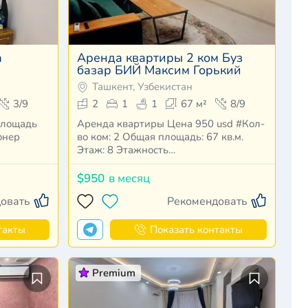
а
Аренда квартиры 2 ком Буз
базар БИЙ Максим Горький
Ташкент, Узбекистан
3/9
2
1
1
67 м²
8/9
Площадь
Аренда квартиры Цена 950 usd #Кол-
онер
во ком: 2 Общая площадь: 67 кв.м.
Этаж: 8 Этажность…
$950
в месяц
овать
Рекомендовать
такты
Показать контакты
Premium