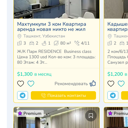
Махтумкули 3 ком Квартира
Кадышев
аренда новая никто не жил
квартир
Ташкент, Узбекистан
Ташкен
3
2
1
80 м²
4/11
2
Ж/К Парк RESIDENCE Business class
2 ком/6/13 Ор. Кадышева ба
Цена 1300 usd Кол-во ком: 3 площадь:
Площадь 60 кв.м
80 Этаж: 4 Эт…
Санузел 
$1,300
в месяц
$1,200
в
Рекомендовать
Показать контакты
Premium
Premi