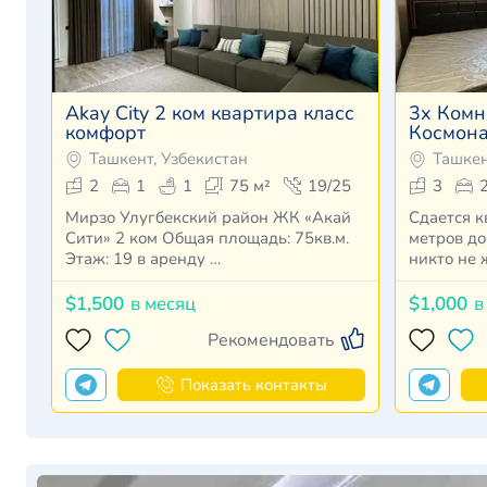
Akay City 2 ком квартира класс
3х Комн
комфорт
Космона
Ташкент, Узбекистан
Ташкен
2
1
1
75 м²
19/25
3
Мирзо Улугбекский район ЖК «Акай
Сдается к
Сити» 2 ком Общая площадь: 75кв.м.
метров до
Этаж: 19 в аренду …
никто не 
$1,500
в месяц
$1,000
в
Рекомендовать
Показать контакты