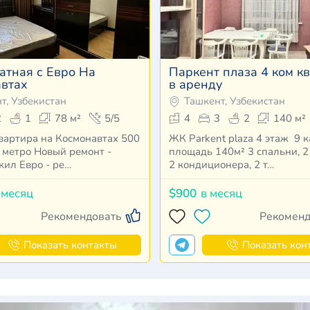
атная с Евро На
Паркент плаза 4 ком к
втах
в аренду
т, Узбекистан
Ташкент, Узбекистан
2
1
78 м²
5/5
4
3
2
140 м²
вартира на Космонавтах 500
ЖК Parkent plaza 4 этаж 9 ка
 метро Новый ремонт -
площадь 140м² 3 спальни, 2
жил Евро - ре…
2 кондиционера, 2 т…
 месяц
$900
в месяц
Рекомендовать
Рекоменд
Показать контакты
Показать кон