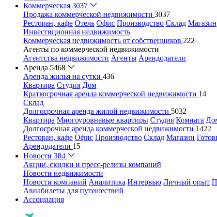
Коммерческая
3037
Продажа коммерческой недвижимости
3037
Ресторан, кафе
Отель
Офис
Производство
Склад
Магазин
Инвестиционная недвижимость
Коммерческая недвижимость от собственников
222
Агенты по коммерческой недвижимости
Агентства недвижимости
Агенты
Арендодатели
Аренда
5468
Аренда жилья на сутки
436
Квартира
Студия
Дом
Краткосрочная аренда коммерческой недвижимости
14
Склад
Долгосрочная аренда жилой недвижимости
5032
Квартира
Многоуровневые квартиры
Студия
Комната
До
Долгосрочная аренда коммерческой недвижимости
1422
Ресторан, кафе
Офис
Производство
Склад
Магазин
Готов
Арендодатели
15
Новости
384
Акции, скидки и пресс-релизы компаний
Новости недвижимости
Новости компаний
Аналитика
Интервью
Личный опыт
П
Авиабилеты для путешествий
Ассоциация