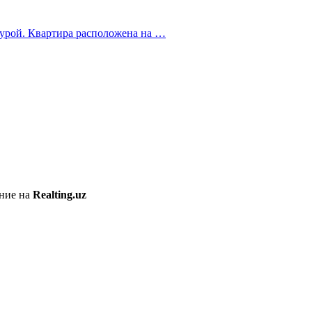
турой. Квартира расположена на …
ение на
Realting.uz