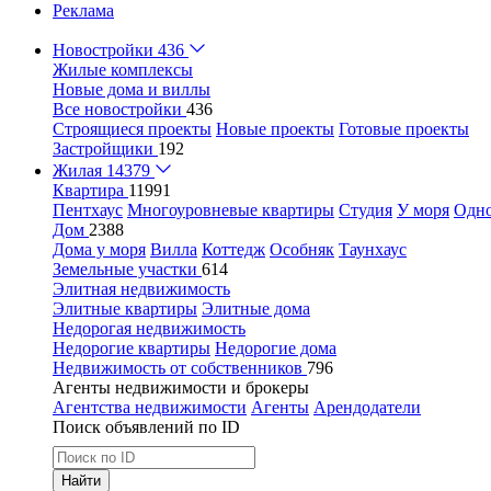
Реклама
Новостройки
436
Жилые комплексы
Новые дома и виллы
Все новостройки
436
Строящиеся проекты
Новые проекты
Готовые проекты
Застройщики
192
Жилая
14379
Квартира
11991
Пентхаус
Многоуровневые квартиры
Студия
У моря
Одн
Дом
2388
Дома у моря
Вилла
Коттедж
Особняк
Таунхаус
Земельные участки
614
Элитная недвижимость
Элитные квартиры
Элитные дома
Недорогая недвижимость
Недорогие квартиры
Недорогие дома
Недвижимость от собственников
796
Агенты недвижимости и брокеры
Агентства недвижимости
Агенты
Арендодатели
Поиск объявлений по ID
Найти