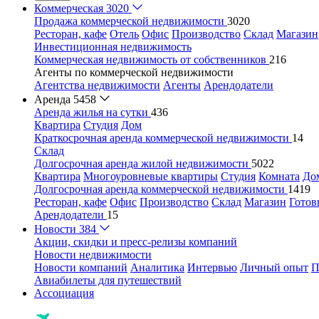
Коммерческая
3020
Продажа коммерческой недвижимости
3020
Ресторан, кафе
Отель
Офис
Производство
Склад
Магазин
Инвестиционная недвижимость
Коммерческая недвижимость от собственников
216
Агенты по коммерческой недвижимости
Агентства недвижимости
Агенты
Арендодатели
Аренда
5458
Аренда жилья на сутки
436
Квартира
Студия
Дом
Краткосрочная аренда коммерческой недвижимости
14
Склад
Долгосрочная аренда жилой недвижимости
5022
Квартира
Многоуровневые квартиры
Студия
Комната
До
Долгосрочная аренда коммерческой недвижимости
1419
Ресторан, кафе
Офис
Производство
Склад
Магазин
Готов
Арендодатели
15
Новости
384
Акции, скидки и пресс-релизы компаний
Новости недвижимости
Новости компаний
Аналитика
Интервью
Личный опыт
П
Авиабилеты для путешествий
Ассоциация