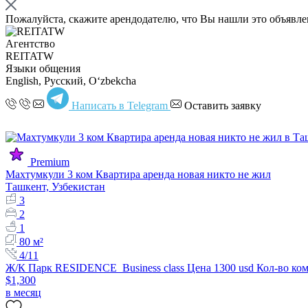
Пожалуйста, скажите арендодателю, что Вы нашли это объявл
Агентство
REITATW
Языки общения
English, Русский, Oʻzbekcha
Написать в Telegram
Оставить заявку
Premium
Махтумкули 3 ком Квартира аренда новая никто не жил
Ташкент, Узбекистан
3
2
1
80 м²
4/11
Ж/К Парк RESIDENCE Business class Цена 1300 usd Кол-во ком
$1,300
в месяц