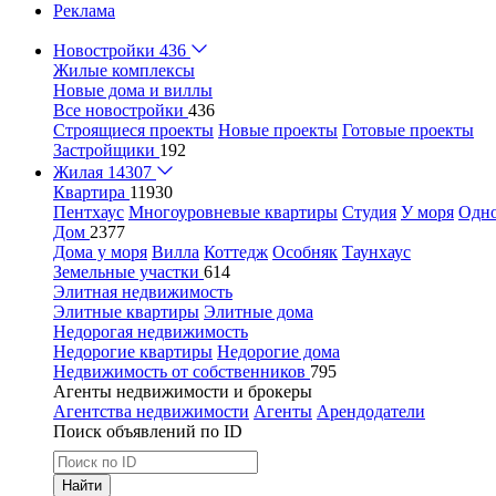
Реклама
Новостройки
436
Жилые комплексы
Новые дома и виллы
Все новостройки
436
Строящиеся проекты
Новые проекты
Готовые проекты
Застройщики
192
Жилая
14307
Квартира
11930
Пентхаус
Многоуровневые квартиры
Студия
У моря
Одн
Дом
2377
Дома у моря
Вилла
Коттедж
Особняк
Таунхаус
Земельные участки
614
Элитная недвижимость
Элитные квартиры
Элитные дома
Недорогая недвижимость
Недорогие квартиры
Недорогие дома
Недвижимость от собственников
795
Агенты недвижимости и брокеры
Агентства недвижимости
Агенты
Арендодатели
Поиск объявлений по ID
Найти