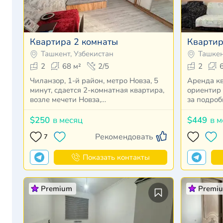
Квартира 2 комнаты
Квартир
Ташкент, Узбекистан
Ташкен
2
68 м²
2/5
2
Чиланзор, 1-й район, метро Новза, 5
Аренда к
минут, сдается 2-комнатная квартира,
ориентир
возле мечети Новза,…
за подро
$250
в месяц
$449
в м
Рекомендовать
7
Показать контакты
Premium
Premi