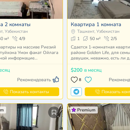
а 2 комнаты
Квартира 1 комната
т, Узбекистан
Ташкент, Узбекистан
60 м²
4/9
1
50 м²
2/5
вартиры на массиве Риезий
Сдается 1-комнатная кварти
 туйхона Умон факат Ойлага
районе Golden Life, для сем
бной информацие…
девушек, неважно, есть ли 
есяц
$200
в месяц
Рекомендовать
Рекоменд
8
Показать контакты
Показать кон
um
Premium