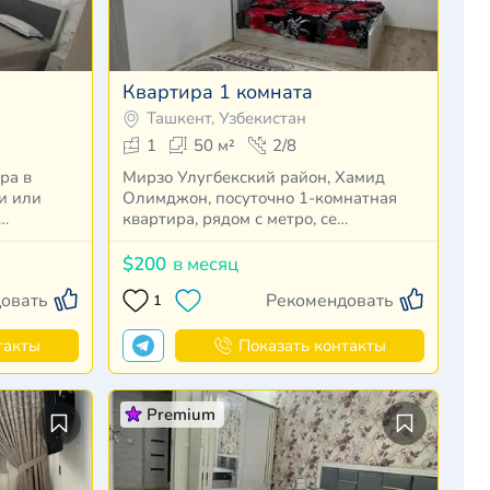
Квартира 1 комната
Ташкент, Узбекистан
1
50 м²
2/8
ра в
Мирзо Улугбекский район, Хамид
ьи или
Олимджон, посуточно 1-комнатная
д…
квартира, рядом с метро, ​​се…
$200
в месяц
овать
Рекомендовать
1
такты
Показать контакты
Premium