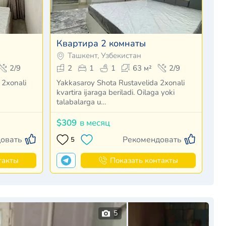
Квартира 2 комнаты
Ташкент, Узбекистан
2/9
2
1
1
63 м²
2/9
 2xonali
Yakkasaroy Shota Rustavelida 2xonali
kvartira ijaraga beriladi. Oilaga yoki
talabalarga u…
$309
в месяц
овать
Рекомендовать
5
такты
Показать контакты
5