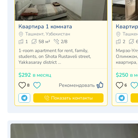
Квартира 1 комната
Квартир
Ташкент, Узбекистан
Ташкен
1
58 м²
2/8
2
1-room apartment for rent, family,
Мирзо-Ул
students, on Shota Rustaveli street,
Олимжон, 
Yakkasaray district …
квартира, 
$292
в месяц
$250
в м
Рекомендовать
8
6
Показать контакты