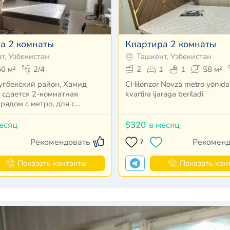
а 2 комнаты
Квартира 2 комнаты
т, Узбекистан
Ташкент, Узбекистан
60 м²
2/4
2
1
1
58 м²
угбекский район, Хамид
CHilonzor Novza metro yonida
сдается 2-комнатная
kvartira ijaraga beriladi
рядом с метро, ​​для с…
есяц
$320
в месяц
Рекомендовать
Рекоменд
7
Показать контакты
Показать кон