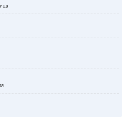
ица
ря