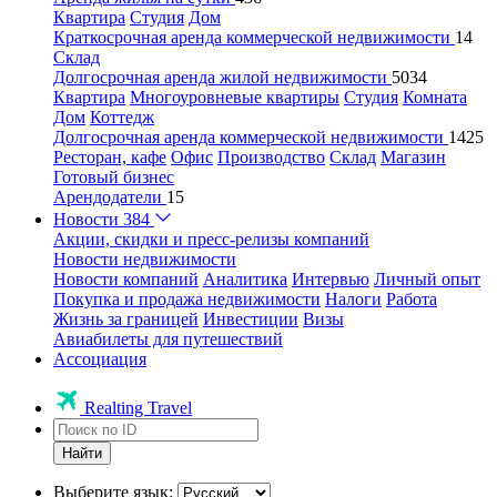
Квартира
Студия
Дом
Краткосрочная аренда коммерческой недвижимости
14
Склад
Долгосрочная аренда жилой недвижимости
5034
Квартира
Многоуровневые квартиры
Студия
Комната
Дом
Коттедж
Долгосрочная аренда коммерческой недвижимости
1425
Ресторан, кафе
Офис
Производство
Склад
Магазин
Готовый бизнес
Арендодатели
15
Новости
384
Акции, скидки и пресс-релизы компаний
Новости недвижимости
Новости компаний
Аналитика
Интервью
Личный опыт
Покупка и продажа недвижимости
Налоги
Работа
Жизнь за границей
Инвестиции
Визы
Авиабилеты для путешествий
Ассоциация
Realting Travel
Найти
Выберите язык: