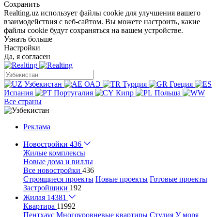
Сохранить
Realting.uz использует файлы cookie для улучшения вашего
взаимодействия с веб-сайтом. Вы можете настроить, какие
файлы cookie будут сохраняться на вашем устройстве.
Узнать больше
Настройки
Да, я согласен
Узбекистан
ОАЭ
Турция
Греция
Испания
Португалия
Кипр
Польша
Все страны
Реклама
Новостройки
436
Жилые комплексы
Новые дома и виллы
Все новостройки
436
Строящиеся проекты
Новые проекты
Готовые проекты
Застройщики
192
Жилая
14381
Квартира
11992
Пентхаус
Многоуровневые квартиры
Студия
У моря