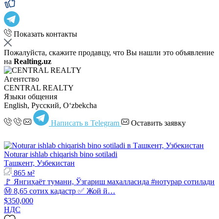
Показать контакты
Пожалуйста, скажите продавцу, что Вы нашли это объявление
на
Realting.uz
Агентство
CENTRAL REALTY
Языки общения
English, Русский, Oʻzbekcha
Написать в Telegram
Оставить заявку
Noturar ishlab chiqarish bino sotiladi
Ташкент, Узбекистан
865 м²
🚩 Янгиҳаёт тумани, Ўзгариш маҳалласида #нотурар сотилади
Ⓜ️ 8,65 сотих кадастр ✅ Жой й…
$350,000
НДС