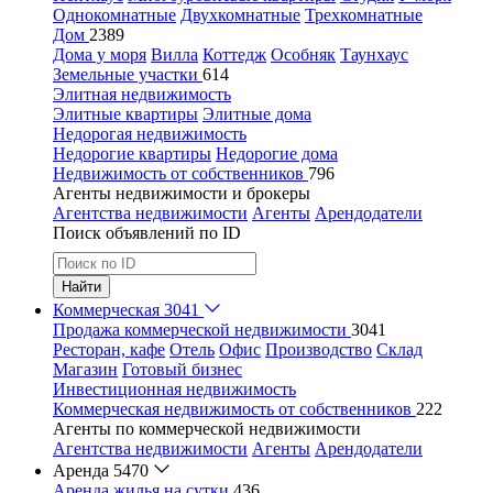
Однокомнатные
Двухкомнатные
Трехкомнатные
Дом
2389
Дома у моря
Вилла
Коттедж
Особняк
Таунхаус
Земельные участки
614
Элитная недвижимость
Элитные квартиры
Элитные дома
Недорогая недвижимость
Недорогие квартиры
Недорогие дома
Недвижимость от собственников
796
Агенты недвижимости и брокеры
Агентства недвижимости
Агенты
Арендодатели
Поиск объявлений по ID
Найти
Коммерческая
3041
Продажа коммерческой недвижимости
3041
Ресторан, кафе
Отель
Офис
Производство
Склад
Магазин
Готовый бизнес
Инвестиционная недвижимость
Коммерческая недвижимость от собственников
222
Агенты по коммерческой недвижимости
Агентства недвижимости
Агенты
Арендодатели
Аренда
5470
Аренда жилья на сутки
436