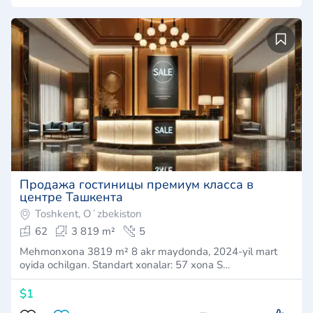
Продажа гостиницы премиум класса в
центре Ташкента
Toshkent, Oʻzbekiston
62
3 819 m²
5
Mehmonxona 3819 m² 8 akr maydonda, 2024-yil mart
oyida ochilgan. Standart xonalar: 57 xona S…
$1