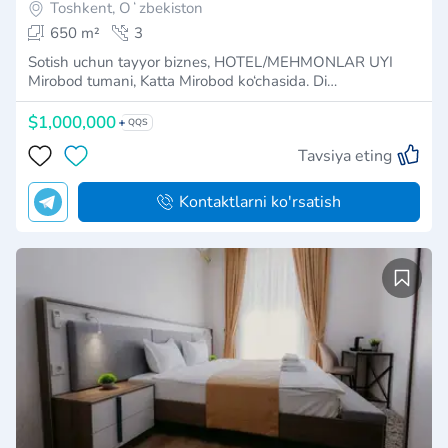
Toshkent, Oʻzbekiston
650 m²
3
Sotish uchun tayyor biznes, HOTEL/MEHMONLAR UYI
Mirobod tumani, Katta Mirobod ko‘chasida. Di…
$1,000,000
QQS
Tavsiya eting
Kontaktlarni ko'rsatish