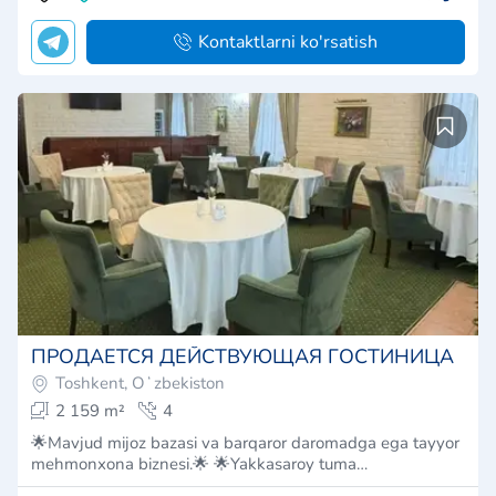
Kontaktlarni ko'rsatish
ПРОДАЕТСЯ ДЕЙСТВУЮЩАЯ ГОСТИНИЦА
Toshkent, Oʻzbekiston
2 159 m²
4
🌟Mavjud mijoz bazasi va barqaror daromadga ega tayyor
mehmonxona biznesi.🌟 🌟Yakkasaroy tuma…