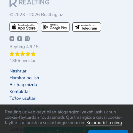
© 2023 - 2026 Realting.uz
Reyting 4.9 / 5:
1366 ovozlar
Nashrlar
Hamkor bo'lish
Biz haqimizda
Kontaktlar
To'lov usullari
Reklama Realting.uz
Realting.uz veb-sayt bilan aloqangizni yaxshilash uchun
Foydalanish qoidalari
cookie-fayllardan foydalanadi. Qurilmangizda qaysi cookie-
Maxfiylik siyosati
fayllar saqlanishini sozlashingiz mumkin.
Ko'proq bilib oling
Cookie siyosati
Ob’ektlarni kartada ko‘rsatish