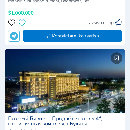
Manzil: Yunusobod tumani, Badamzar, Tat…
$1,000,000
Tavsiya eting
Kontaktlarni ko'rsatish
Готовый Бизнес , Продаётся отель 4*,
гостиничный комплекс г.Бухара