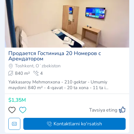
Продается Гостиница 20 Номеров с
Арендатором
Toshkent, Oʻzbekiston
840 m²
4
Yakkasaroy Mehmonxona - 210 gektar - Umumiy
maydoni: 840 m² - 4-qavat - 20 ta xona - 11 ta i…
$1,35M
Tavsiya eting
Kontaktlarni ko'rsatish