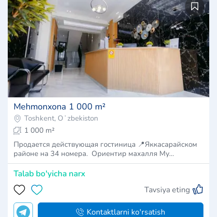
Mehmonxona 1 000 m²
Toshkent, Oʻzbekiston
1 000 m²
Продается действующая гостиница 📍Яккасарайском
районе на 34 номера. Ориентир махалля Му…
Talab bo'yicha narx
Tavsiya eting
Kontaktlarni ko'rsatish