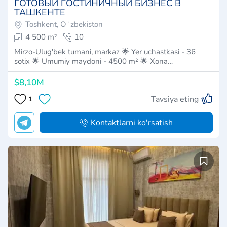
ГОТОВЫЙ ГОСТИНИЧНЫЙ БИЗНЕС В
ТАШКЕНТЕ
Toshkent, Oʻzbekiston
4 500 m²
10
Mirzo-Ulug'bek tumani, markaz 🌟 Yer uchastkasi - 36
sotix 🌟 Umumiy maydoni - 4500 m² 🌟 Xona…
$8,10M
Tavsiya eting
1
Kontaktlarni ko'rsatish