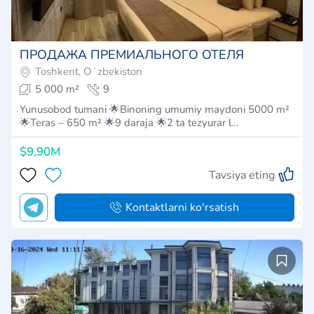
ПРОДАЖА ПРЕМИАЛЬНОГО ОТЕЛЯ
Toshkent, Oʻzbekiston
5 000 m²
9
Yunusobod tumani 🌟Binoning umumiy maydoni 5000 m²
🌟Teras – 650 m² 🌟9 daraja 🌟2 ta tezyurar l…
$9,90M
Tavsiya eting
Kontaktlarni ko'rsatish