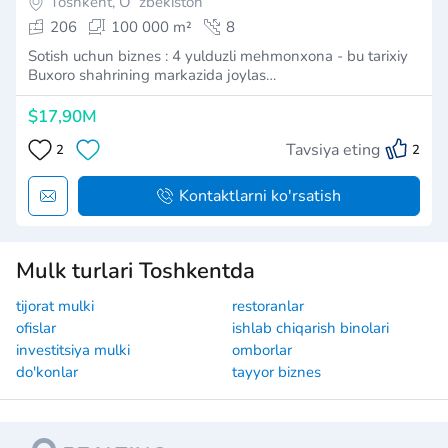
Toshkent, Oʻzbekiston
206
100 000 m²
8
Sotish uchun biznes : 4 yulduzli mehmonxona - bu tarixiy
Buxoro shahrining markazida joylas…
$17,90M
Tavsiya eting
2
2
Kontaktlarni ko'rsatish
Mulk turlari Toshkentda
tijorat mulki
restoranlar
ofislar
ishlab chiqarish binolari
investitsiya mulki
omborlar
do'konlar
tayyor biznes