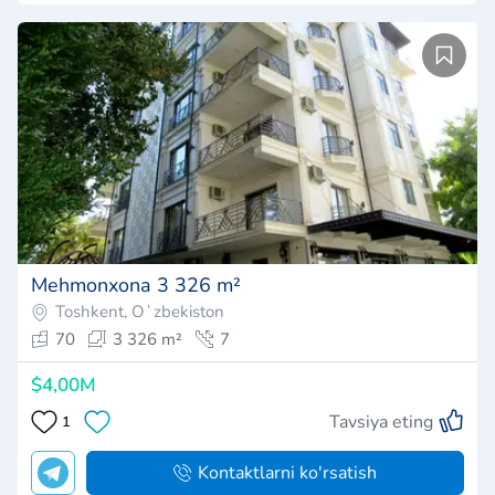
Mehmonxona 3 326 m²
Toshkent, Oʻzbekiston
70
3 326 m²
7
$4,00M
Tavsiya eting
1
Kontaktlarni ko'rsatish