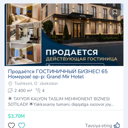
Продаётся ГОСТИНИЧНЫЙ БИЗНЕС! 65
Номеров! ор-р: Grand Mir Hotel
Toshkent, Oʻzbekiston
2 400 m²
4
🌟 TAYYOR KALYON TASLIM MEHMONENT BIZNESI
SOTILADI! 🌟Yakkasaroy tumani, diqqatga sazovor joy…
$3,70M
Tavsiya eting