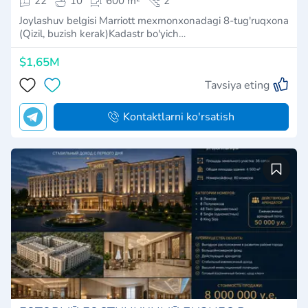
22
10
600 m²
2
Joylashuv belgisi Marriott mexmonxonadagi 8-tug'ruqxona
(Qizil, buzish kerak)Kadastr bo'yich…
$1,65M
Tavsiya eting
Kontaktlarni ko'rsatish