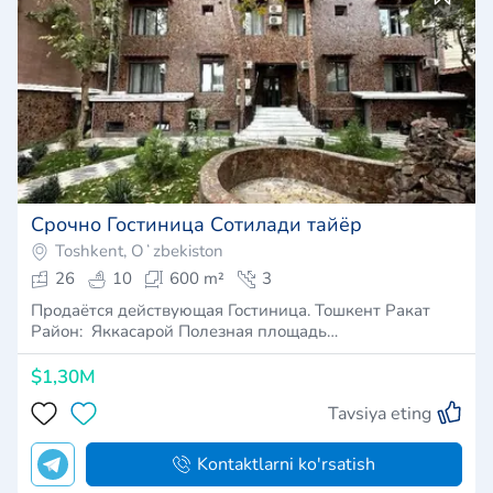
Срочно Гостиница Сотилади тайёр
Toshkent, Oʻzbekiston
26
10
600 m²
3
Продаётся действующая Гостиница. Тошкент Ракат
Район: Яккасарой Полезная площадь…
$1,30M
Tavsiya eting
Kontaktlarni ko'rsatish