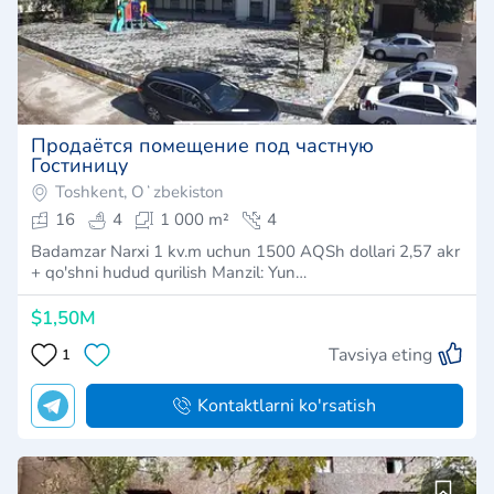
Продаётся помещение под частную
Гостиницу
Toshkent, Oʻzbekiston
16
4
1 000 m²
4
Badamzar Narxi 1 kv.m uchun 1500 AQSh dollari 2,57 akr
+ qo'shni hudud qurilish Manzil: Yun…
$1,50M
Tavsiya eting
1
Kontaktlarni ko'rsatish