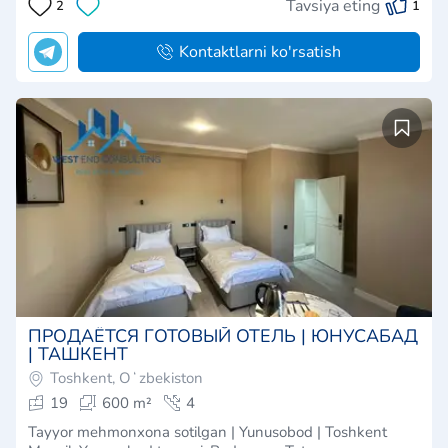
Tavsiya eting
2
1
Kontaktlarni ko'rsatish
ПРОДАЁТСЯ ГОТОВЫЙ ОТЕЛЬ | ЮНУСАБАД
| ТАШКЕНТ
Toshkent, Oʻzbekiston
19
600 m²
4
Tayyor mehmonxona sotilgan | Yunusobod | Toshkent