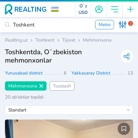
Oʻz
USD
1
Metro
Realting.uz
Toshkent
Tijorat
Mehmonxona
Toshkentda, Oʻzbekiston
mehmonxonlar
Yunusabad district
6
Yakkasaray District
13
Mehmonxona
Tozalash
20 ob'ektlar topildi