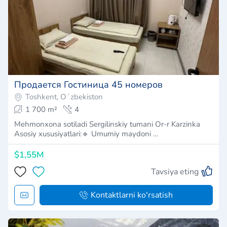
Продается Гостиница 45 номеров
Toshkent, Oʻzbekiston
1 700 m²
4
Mehmonxona sotiladi Sergilinskiy tumani Or-r Karzinka
Asosiy xususiyatlari:🔹 Umumiy maydoni …
$1,55M
Tavsiya eting
Kontaktlarni ko'rsatish