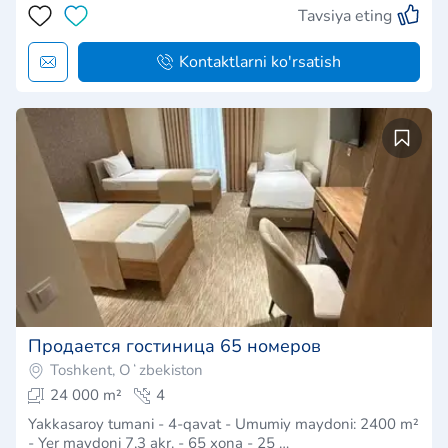
Tavsiya eting
Kontaktlarni ko'rsatish
Продается гостиница 65 номеров
Toshkent, Oʻzbekiston
24 000 m²
4
Yakkasaroy tumani - 4-qavat - Umumiy maydoni: 2400 m²
- Yer maydoni 7,3 akr. - 65 xona - 25 …