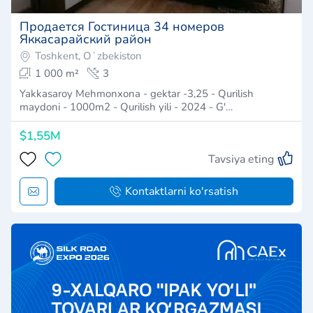
Продается Гостиница 34 номеров
Яккасарайский район
Toshkent, Oʻzbekiston
1 000 m²
3
Yakkasaroy Mehmonxona - gektar -3,25 - Qurilish
maydoni - 1000m2 - Qurilish yili - 2024 - G'…
$1,55M
Tavsiya eting
Kontaktlarni ko'rsatish