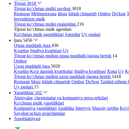
Tijorat
3018
Tijorat ko‘chmas mulki savdosi
3018
Restoran
Mehmonxona
Idora
Ishlab chiqarish
Ombor
Do'kon
T
Investitsion mulk
Tijorat ko‘chmas mulki egalaridan
216
Tijorat ko‘chmas mulk agentlari
Ko'chmas mulk agentliklari
Agentlar
Uy egalari
Ijara
5456
Qisqa muddatli ijara
436
Kvartira
Studiya kvartirasi
Uy
Tijorat ko‘chmas mulkni qisqa muddatli ijaraga berish
14
Ombor
Uzoq muddatli ijara
5020
Kvartira
Ko'p darajali kvartiralar
Studiya kvartirasi
Xona
Uy
Ko
Tijorat ko‘chmas mulkni uzoq muddatli ijaraga berish
1418
Restoran
Idora
Ishlab chiqarish
Ombor
Do'kon
Tashkil etilgan 
Uy egalari
15
Yangiliklar
102
Aktsiyalar, chegirmalar va kompaniya press-relizlari
Ko'chmas mulk yangiliklari
Kompaniya yangiliklari
Analitika
Intervyu
Shaxsiy tajriba
Ko'c
Sayohat uchun aviachiptalar
Assotsiatsiyasi