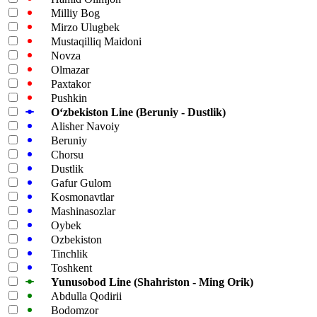
Milliy Bog
Mirzo Ulugbek
Mustaqilliq Maidoni
Novza
Olmazar
Paxtakor
Pushkin
Oʻzbekiston Line (Beruniy - Dustlik)
Alisher Navoiy
Beruniy
Chorsu
Dustlik
Gafur Gulom
Kosmonavtlar
Mashinasozlar
Oybek
Ozbekiston
Tinchlik
Toshkent
Yunusobod Line (Shahriston - Ming Orik)
Abdulla Qodirii
Bodomzor