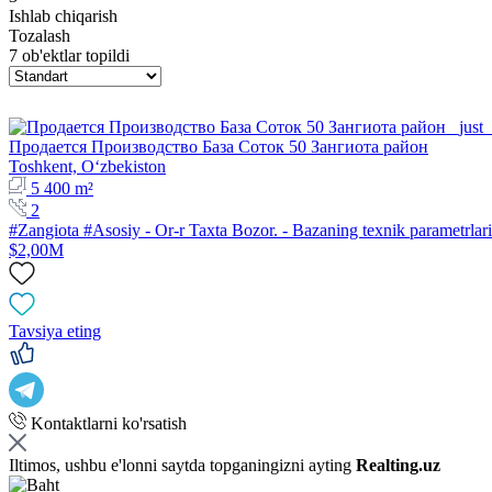
Ishlab chiqarish
Tozalash
7 ob'ektlar topildi
Продается Производство База Соток 50 Зангиота район
Toshkent, Oʻzbekiston
5 400 m²
2
#Zangiota #Asosiy - Or-r Taxta Bozor. - Bazaning texnik parametrlar
$2,00M
Tavsiya eting
Kontaktlarni ko'rsatish
Iltimos, ushbu e'lonni saytda topganingizni ayting
Realting.uz