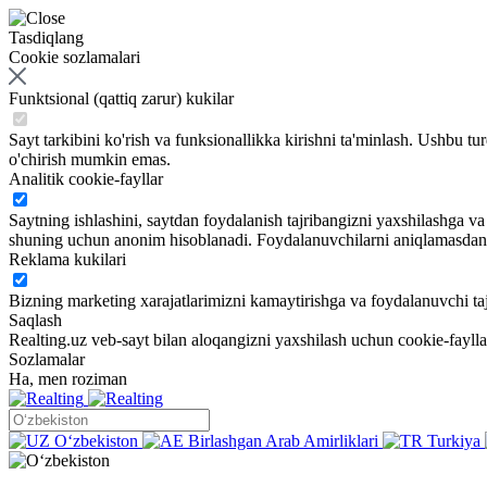
Tasdiqlang
Cookie sozlamalari
Funktsional (qattiq zarur) kukilar
Sayt tarkibini ko'rish va funksionallikka kirishni ta'minlash. Ushbu tu
o'chirish mumkin emas.
Analitik cookie-fayllar
Saytning ishlashini, saytdan foydalanish tajribangizni yaxshilashga 
shuning uchun anonim hisoblanadi. Foydalanuvchilarni aniqlamasdan sa
Reklama kukilari
Bizning marketing xarajatlarimizni kamaytirishga va foydalanuvchi taj
Saqlash
Realting.uz veb-sayt bilan aloqangizni yaxshilash uchun cookie-fayll
Sozlamalar
Ha, men roziman
Oʻzbekiston
Birlashgan Arab Amirliklari
Turkiya