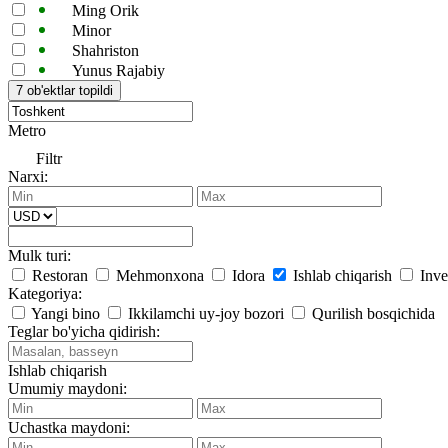
Ming Orik
Minor
Shahriston
Yunus Rajabiy
Metro
Filtr
Narxi:
Mulk turi:
Restoran
Mehmonxona
Idora
Ishlab chiqarish
Inve
Kategoriya:
Yangi bino
Ikkilamchi uy-joy bozori
Qurilish bosqichida
Teglar bo'yicha qidirish:
Ishlab chiqarish
Umumiy maydoni:
Uchastka maydoni: