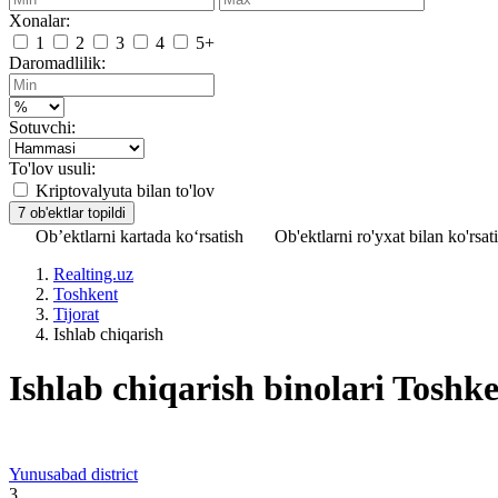
Xonalar:
1
2
3
4
5+
Daromadlilik:
Sotuvchi:
To'lov usuli:
Kriptovalyuta bilan to'lov
Ob’ektlarni kartada ko‘rsatish
Ob'ektlarni ro'yxat bilan ko'rsat
Realting.uz
Toshkent
Tijorat
Ishlab chiqarish
Ishlab chiqarish binolari Toshk
Yunusabad district
3