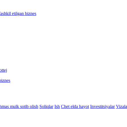
ashkil etilgan biznes
ttej
biznes
hmas mulk sotib olish
Soliqlar
Ish
Chet elda hayot
Investitsiyalar
Vizala