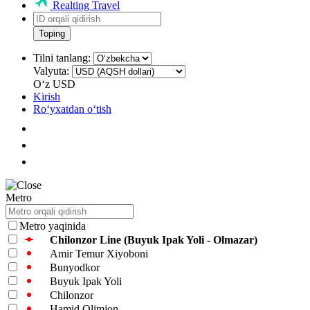
Realting Travel
Toping
Tilni tanlang:
Valyuta:
Oʻz
USD
Kirish
Roʻyxatdan oʻtish
Metro
Metro yaqinida
Chilonzor Line (Buyuk Ipak Yoli - Olmazar)
Amir Temur Xiyoboni
Bunyodkor
Buyuk Ipak Yoli
Chilonzor
Hamid Olimjon