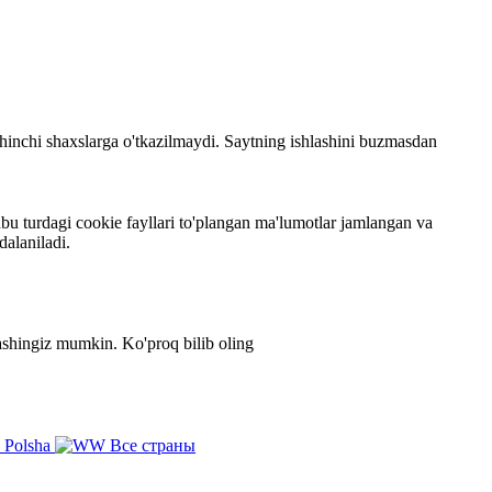
 uchinchi shaxslarga o'tkazilmaydi. Saytning ishlashini buzmasdan
bu turdagi cookie fayllari to'plangan ma'lumotlar jamlangan va
dalaniladi.
zlashingiz mumkin.
Ko'proq bilib oling
Polsha
Все страны