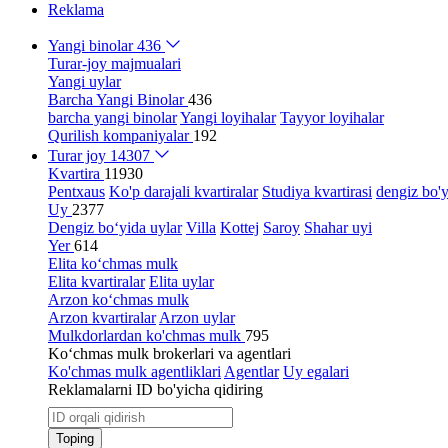
Reklama
Yangi binolar
436
Turar-joy majmualari
Yangi uylar
Barcha Yangi Binolar
436
barcha yangi binolar
Yangi loyihalar
Tayyor loyihalar
Qurilish kompaniyalar
192
Turar joy
14307
Kvartira
11930
Pentxaus
Ko'p darajali kvartiralar
Studiya kvartirasi
dengiz bo'y
Uy
2377
Dengiz bo‘yida uylar
Villa
Kottej
Saroy
Shahar uyi
Yer
614
Elita ko‘chmas mulk
Elita kvartiralar
Elita uylar
Arzon ko‘chmas mulk
Arzon kvartiralar
Arzon uylar
Mulkdorlardan ko'chmas mulk
795
Ko‘chmas mulk brokerlari va agentlari
Ko'chmas mulk agentliklari
Agentlar
Uy egalari
Reklamalarni ID bo'yicha qidiring
Toping