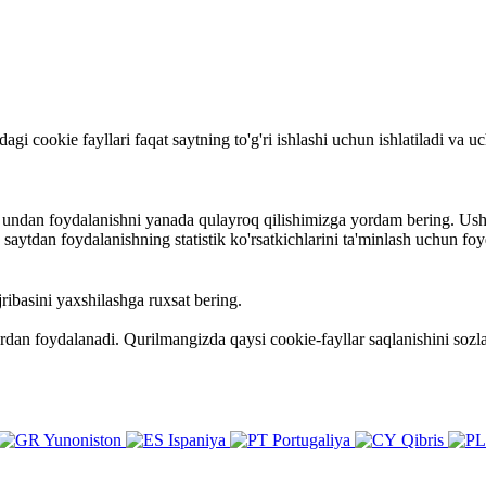
rdagi cookie fayllari faqat saytning to'g'ri ishlashi uchun ishlatiladi va
va undan foydalanishni yanada qulayroq qilishimizga yordam bering. Ush
ytdan foydalanishning statistik ko'rsatkichlarini ta'minlash uchun foy
ribasini yaxshilashga ruxsat bering.
ardan foydalanadi. Qurilmangizda qaysi cookie-fayllar saqlanishini so
Yunoniston
Ispaniya
Portugaliya
Qibris