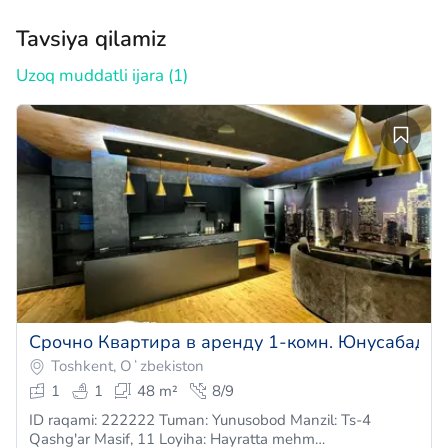
Tavsiya qilamiz
Uzoq muddatli ijara (1)
Срочно Квартира в аренду 1-комн. Юнусабад 
Toshkent, Oʻzbekiston
1
1
48 m²
8/9
ID raqami: 222222 Tuman: Yunusobod Manzil: Ts-4
Qashg'ar Masif, 11 Loyiha: Hayratta mehm…