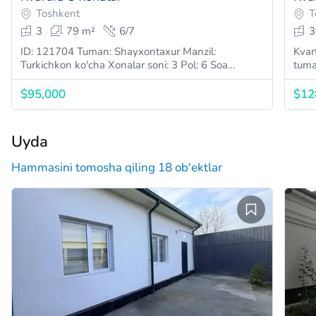
Toshkent
T
3
79 m²
6/7
3
ID: 121704 Tuman: Shayxontaxur Manzil:
Kvartira 3 x
Turkichkon ko'cha Xonalar soni: 3 Pol: 6 Soa…
$95,000
$12
Uyda
Hammasini tomosha qiling 18 ob'ektlar