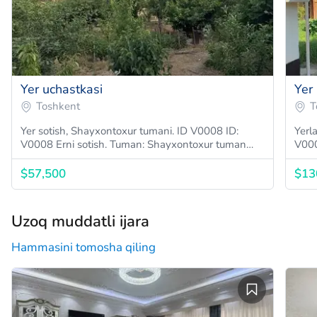
Yer uchastkasi
Yer
Toshkent
T
Yer sotish, Shayxontoxur tumani. ID V0008 ID:
Yerl
V0008 Erni sotish. Tuman: Shayxontoxur tuman…
$57,500
$13
Uzoq muddatli ijara
Hammasini tomosha qiling