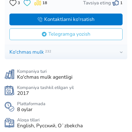
Tavsiya eting
3
18
1
Kontaktlarni ko'rsatish
Telegramga yozish
Ko'chmas mulk
232
Kompaniya turi
Ko'chmas mulk agentligi
Kompaniya tashkil etilgan yil
2017
Plattaformada
8 oylar
Aloqa tillari
English, Русский, Oʻzbekcha