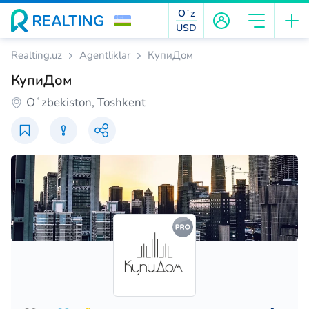
Oʻz
USD
Realting.uz
Agentliklar
КупиДом
КупиДом
Oʻzbekiston, Toshkent