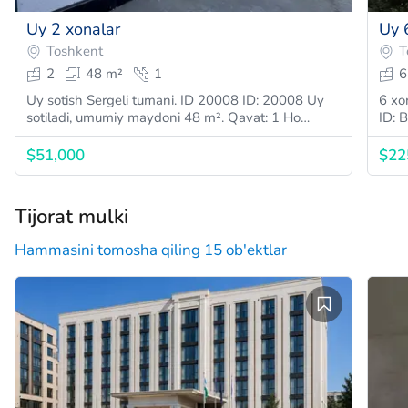
Uy 2 xonalar
Uy 
Toshkent
T
2
48 m²
1
6
Uy sotish Sergeli tumani. ID 20008 ID: 20008 Uy
6 xo
sotiladi, umumiy maydoni 48 m². Qavat: 1 Ho…
ID: 
$51,000
$22
Tijorat mulki
Hammasini tomosha qiling 15 ob'ektlar