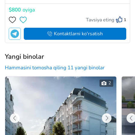
$800
oyiga
Tavsiya eting
1
Kontaktlarni ko'rsatish
Yangi binolar
Hammasini tomosha qiling 11 yangi binolar