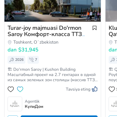
Turar-joy majmuasi Do'rmon
Kl
Saroy Комфорт-класса ТТЗ
Qa
продажа квартир Мирзо-
би
Toshkent, Oʻzbekiston
T
Улугбек 1-3 комн. квартиры
/ 
dan
$31,945
da
2026
7
🏗 Do'rmon Saroy | Kushon Building
🏗 Q
Масштабный проект на 2.7 гектарах в одной
Poyt
из самых зеленых зон столицы (массив ТТЗ).
noyo
Главная особенность — 60% территории
atig
Tavsiya eting
отведено под парки и прогулочные зоны, и
yuqo
только 40% под застройку. Фасад из
Manz
натурального травертина подчеркивает
MFY)
Agentlik
статус и долговечность…
КупиДом