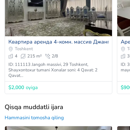
Аре
Toshkent
T
4
215 m²
2/8
3
ID: 111113 Jangoh massivi, 29 Toshkent,
ID: 
Shayxontoxur tumani Xonalar soni: 4 Qavat: 2
mayd
Qavat…
$2,000
oyiga
$90
Qisqa muddatli ijara
Hammasini tomosha qiling