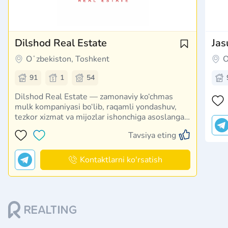
Dilshod Real Estate
Jas
Oʻzbekiston, Toshkent
O
91
1
54
Dilshod Real Estate — zamonaviy ko‘chmas
mulk kompaniyasi bo‘lib, raqamli yondashuv,
tezkor xizmat va mijozlar ishonchiga asoslangan
faoliyat yuritadi. Biz kvartira, hovli va tijorat
Tavsiya eting
ko‘chmas mulklarini tanlashda yordam beramiz
hamda har bir bitimni professional darajada
kuzatib boramiz. …
Kontaktlarni ko'rsatish