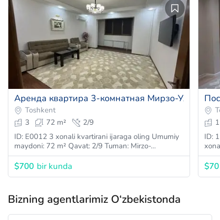
Аренда квартира 3-комнатная Мирзо-Улугбекск
Пос
Toshkent
T
3
72 m²
2/9
1
ID: E0012 3 xonali kvartirani ijaraga oling Umumiy
ID: 
maydoni: 72 m² Qavat: 2/9 Tuman: Mirzo-…
xona
$700
bir kunda
$70
Bizning agentlarimiz O‘zbekistonda