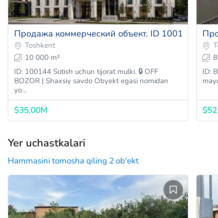
Продажа коммерческий объект. ID 100144
Про
Toshkent
T
10 000 m²
8
ID: 100144 Sotish uchun tijorat mulki. 🔒 OFF
ID: B
BOZOR | Shaxsiy savdo Obyekt egasi nomidan
mayd
yo…
$35,00M
$52
Yer uchastkalari
Hammasini tomosha qiling 2 ob'ekt