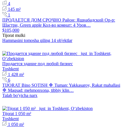
4
145 m²
1
ПРОДАЕТСЯ ДОМ СРОЧНО Район: Яшнабадский Ор-р:
Шастри, Green apple Кол-во комнат: 4 Уров…
$105,000
Tijorat mulki
Hammasini tomosha qiling 14 ob'ektlar
Продается здание под любой бизнес
Toshkent
1 428 m²
6
TIJORAT Bino SOTISH 🔷 Tuman: Yakkasaroy, Rakat mahallasi
🔷 Maqsad: mehmonxona, tibbiy klin…
Talab bo'yicha narx
Tijorat 1 050 m²
Toshkent
1 050 m²