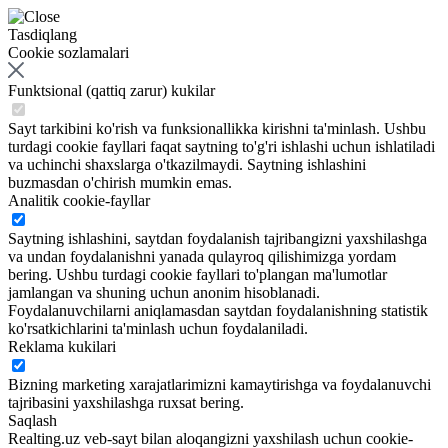
Tasdiqlang
Cookie sozlamalari
Funktsional (qattiq zarur) kukilar
Sayt tarkibini ko'rish va funksionallikka kirishni ta'minlash. Ushbu
turdagi cookie fayllari faqat saytning to'g'ri ishlashi uchun ishlatiladi
va uchinchi shaxslarga o'tkazilmaydi. Saytning ishlashini
buzmasdan o'chirish mumkin emas.
Analitik cookie-fayllar
Saytning ishlashini, saytdan foydalanish tajribangizni yaxshilashga
va undan foydalanishni yanada qulayroq qilishimizga yordam
bering. Ushbu turdagi cookie fayllari to'plangan ma'lumotlar
jamlangan va shuning uchun anonim hisoblanadi.
Foydalanuvchilarni aniqlamasdan saytdan foydalanishning statistik
ko'rsatkichlarini ta'minlash uchun foydalaniladi.
Reklama kukilari
Bizning marketing xarajatlarimizni kamaytirishga va foydalanuvchi
tajribasini yaxshilashga ruxsat bering.
Saqlash
Realting.uz veb-sayt bilan aloqangizni yaxshilash uchun cookie-