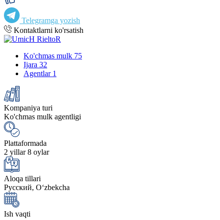
Telegramga yozish
Kontaktlarni ko'rsatish
Ko'chmas mulk
75
Ijara
32
Agentlar
1
Kompaniya turi
Ko'chmas mulk agentligi
Plattaformada
2 yillar 8 oylar
Aloqa tillari
Русский, Oʻzbekcha
Ish vaqti