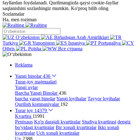
fayllardan foydalanadi. Qurilmangizda qaysi cookie-fayllar
saqlanishini sozlashingiz mumkin.
Ko'proq bilib oling
Sozlamalar
Ha, men roziman
Oʻzbekiston
Birlashgan Arab Amirliklari
Turkiya
Yunoniston
Ispaniya
Portugaliya
Qibris
Polsha
Все страны
Reklama
Yangi binolar
436
Turar-joy majmualari
Yangi uylar
Barcha Yangi Binolar
436
barcha yangi binolar
Yangi loyihalar
Tayyor loyihalar
Qurilish kompaniyalar
192
Turar joy
14379
Kvartira
11991
Pentxaus
Ko'p darajali kvartiralar
Studiya kvartirasi
dengiz
bo'yidagi kvartiralar
Bir xonali kvartiralar
Ikki xonali
kvartiralar
Uch xonali kvartiralar
Uy
2388