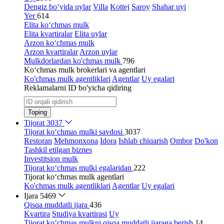
Dengiz bo‘yida uylar
Villa
Kottej
Saroy
Shahar uyi
Yer
614
Elita ko‘chmas mulk
Elita kvartiralar
Elita uylar
Arzon ko‘chmas mulk
Arzon kvartiralar
Arzon uylar
Mulkdorlardan ko'chmas mulk
796
Ko‘chmas mulk brokerlari va agentlari
Ko'chmas mulk agentliklari
Agentlar
Uy egalari
Reklamalarni ID bo'yicha qidiring
Toping
Tijorat
3037
Tijorat ko‘chmas mulki savdosi
3037
Restoran
Mehmonxona
Idora
Ishlab chiqarish
Ombor
Do'kon
Tashkil etilgan biznes
Investitsion mulk
Tijorat ko‘chmas mulki egalaridan
222
Tijorat ko‘chmas mulk agentlari
Ko'chmas mulk agentliklari
Agentlar
Uy egalari
Ijara
5469
Qisqa muddatli ijara
436
Kvartira
Studiya kvartirasi
Uy
Tijorat ko‘chmas mulkni qisqa muddatli ijaraga berish
14