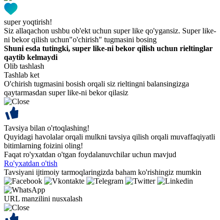
super yoqtirish!
Siz allaqachon ushbu ob'ekt uchun super like qo'ygansiz. Super like-
ni bekor qilish uchun"o'chirish" tugmasini bosing
Shuni esda tutingki, super like-ni bekor qilish uchun rieltinglar
qaytib kelmaydi
Olib tashlash
Tashlab ket
O'chirish tugmasini bosish orqali siz rieltingni balansingizga
qaytarmasdan super like-ni bekor qilasiz
Tavsiya bilan o'rtoqlashing!
Quyidagi havolalar orqali mulkni tavsiya qilish orqali muvaffaqiyatli
bitimlarning foizini oling!
Faqat ro'yxatdan o'tgan foydalanuvchilar uchun mavjud
Ro'yxatdan o'tish
Tavsiyani ijtimoiy tarmoqlaringizda baham ko'rishingiz mumkin
URL manzilini nusxalash