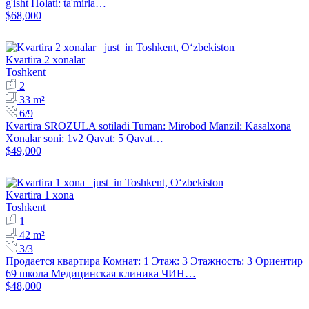
g'isht Holati: ta'mirla…
$68,000
Kvartira 2 xonalar
Toshkent
2
33 m²
6/9
Kvartira SROZULA sotiladi Tuman: Mirobod Manzil: Kasalxona
Xonalar soni: 1v2 Qavat: 5 Qavat…
$49,000
Kvartira 1 xona
Toshkent
1
42 m²
3/3
Продается квартира Комнат: 1 Этаж: 3 Этажность: 3 Ориентир
69 школа Медицинская клиника ЧИН…
$48,000