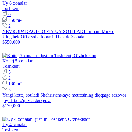
Uy 6 xonalar
Toshkent
6
450 m²
2
YEVROPADAGI GO'ZIY UY SOTILADI Tuman: Mirzo-
Ulug'bek Ofis: soliq idorasi, IT-park Xonala…
$550,000
Kottej 5 xonalar
Toshkent
5
2
180 m²
3
Yangi kottej sotiladi Shahristanskaya metrosining diqqatga sazovor
joyi 1 ta to'quv 3 daraja…
$130,000
Uy 4 xonalar
Toshkent