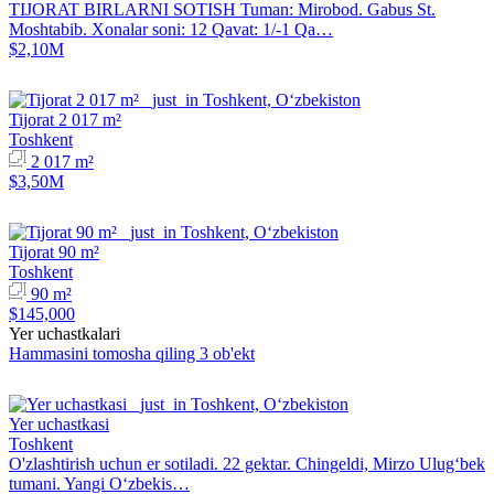
TIJORAT BIRLARNI SOTISH Tuman: Mirobod. Gabus St.
Moshtabib. Xonalar soni: 12 Qavat: 1/-1 Qa…
$2,10M
Tijorat 2 017 m²
Toshkent
2 017 m²
$3,50M
Tijorat 90 m²
Toshkent
90 m²
$145,000
Yer uchastkalari
Hammasini tomosha qiling 3 ob'ekt
Yer uchastkasi
Toshkent
O'zlashtirish uchun er sotiladi. 22 gektar. Chingeldi, Mirzo Ulug‘bek
tumani. Yangi O‘zbekis…