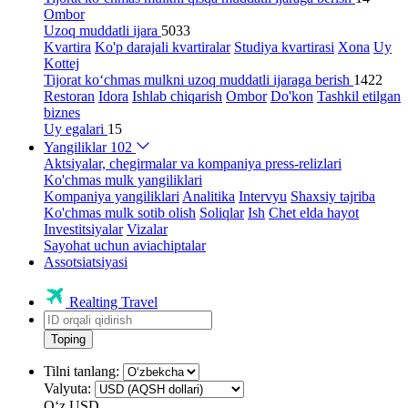
Ombor
Uzoq muddatli ijara
5033
Kvartira
Ko'p darajali kvartiralar
Studiya kvartirasi
Xona
Uy
Kottej
Tijorat ko‘chmas mulkni uzoq muddatli ijaraga berish
1422
Restoran
Idora
Ishlab chiqarish
Ombor
Do'kon
Tashkil etilgan
biznes
Uy egalari
15
Yangiliklar
102
Aktsiyalar, chegirmalar va kompaniya press-relizlari
Ko'chmas mulk yangiliklari
Kompaniya yangiliklari
Analitika
Intervyu
Shaxsiy tajriba
Ko'chmas mulk sotib olish
Soliqlar
Ish
Chet elda hayot
Investitsiyalar
Vizalar
Sayohat uchun aviachiptalar
Assotsiatsiyasi
Realting Travel
Toping
Tilni tanlang:
Valyuta:
Oʻz
USD