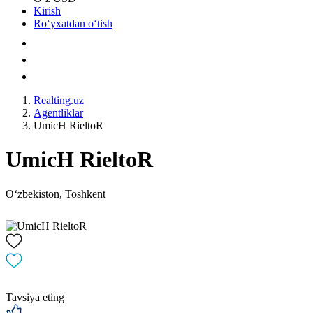
Kirish
Roʻyxatdan oʻtish
Realting.uz
Agentliklar
UmicH RieltoR
UmicH RieltoR
Oʻzbekiston, Toshkent
Tavsiya eting