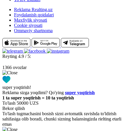
Reklama Realting.uz
Foydalanish qoidalari
Maxfiylik siyosati
Cookie siyosati
Ommaviy shartnoma
Reyting 4.9 / 5:
1366 ovozlar
super yoqtirish!
Reklama sizga yoqdimi? Qo'ying
super yoqtirish
1 ta super yoqtirish = 10 ta yoqtirish
To'lash 50000 UZS
Bekor qilish
To'lash tugmachasini bosish sizni avtomatik ravishda to'ldirish
sahifasiga olib boradi, chunki sizning balansingizda rielting etarli
emas