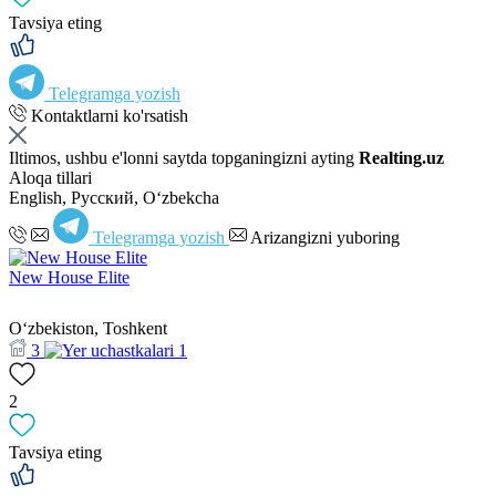
Tavsiya eting
Telegramga yozish
Kontaktlarni ko'rsatish
Iltimos, ushbu e'lonni saytda topganingizni ayting
Realting.uz
Aloqa tillari
English, Русский, Oʻzbekcha
Telegramga yozish
Arizangizni yuboring
New House Elite
Oʻzbekiston, Toshkent
3
1
2
Tavsiya eting