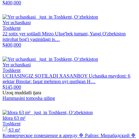
$400,000
Yer uchastkasi
Toshkent
22 sotix yer sotiladi Mirzo Ulug'bek tumani, Yangi O'zbekiston
istirohat bog'i yaqinidagi is…
$400,000
Yer uchastkasi
Toshkent
UCHASINGIZ SOTILADI XASANBOY Uchastka maydoni: 6
gektar Binolar: faqat mehmon uyi qurilgan H…
$145,000
Uzoq muddatli ijara
Hammasini tomosha qiling
Idora 63 m²
Toshkent
63 m²
Коммерческое помещение в аренду 🔷 Район: Мирабадский 🔷