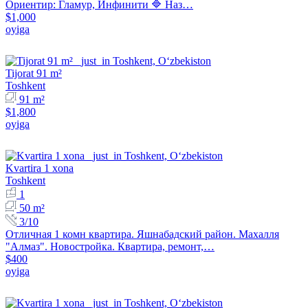
Ориентир: Гламур, Инфинити 🔷 Наз…
$1,000
oyiga
Tijorat 91 m²
Toshkent
91 m²
$1,800
oyiga
Kvartira 1 xona
Toshkent
1
50 m²
3/10
Отличная 1 комн квартира. Яшнабадский район. Махалля
"Алмаз". Новостройка. Квартира, ремонт,…
$400
oyiga