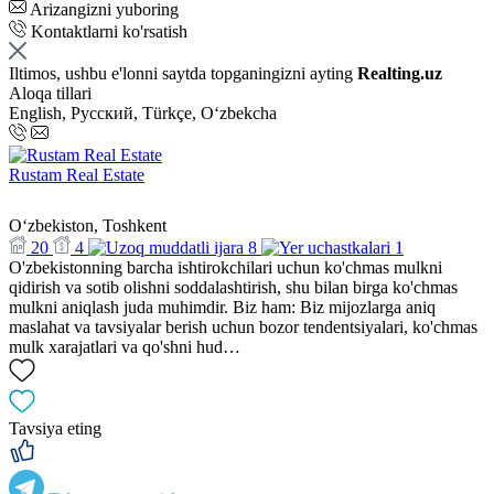
Arizangizni yuboring
Kontaktlarni ko'rsatish
Iltimos, ushbu e'lonni saytda topganingizni ayting
Realting.uz
Aloqa tillari
English, Русский, Türkçe, Oʻzbekcha
Rustam Real Estate
Oʻzbekiston, Toshkent
20
4
8
1
O'zbekistonning barcha ishtirokchilari uchun ko'chmas mulkni
qidirish va sotib olishni soddalashtirish, shu bilan birga ko'chmas
mulkni aniqlash juda muhimdir. Biz ham: Biz mijozlarga aniq
maslahat va tavsiyalar berish uchun bozor tendentsiyalari, ko'chmas
mulk xarajatlari va qo'shni hud…
Tavsiya eting