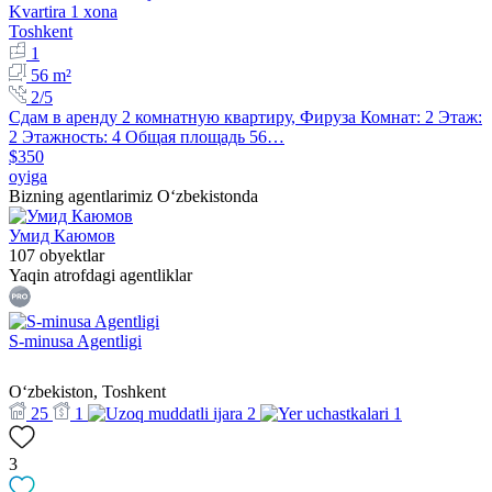
Kvartira 1 xona
Toshkent
1
56 m²
2/5
Сдам в аренду 2 комнатную квартиру, Фируза Комнат: 2 Этаж:
2 Этажность: 4 Общая площадь 56…
$350
oyiga
Bizning agentlarimiz O‘zbekistonda
Умид Каюмов
107 obyektlar
Yaqin atrofdagi agentliklar
S-minusa Agentligi
Oʻzbekiston, Toshkent
25
1
2
1
3