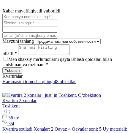
Xabar muvaffaqiyatli yuborildi
Mavzuni tanlang
Sharh
*
Men shaxsiy ma'lumotlarni qayta ishlash qoidalari bilan
tanishman va roziman.
*
Yuborish
Kvartiralar
Hammasini tomosha qiling 48 ob'ektlar
Kvartira 2 xonalar
Toshkent
2
56 m²
3/4
Kvartira sotiladi Xonalar: 2 Qavat: 4 Qavatlar soni: 5 Uy materiali: