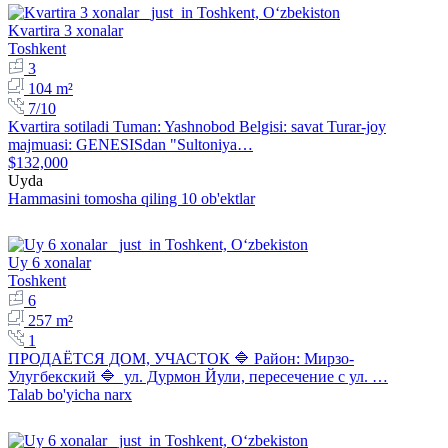
Kvartira 3 xonalar
Toshkent
3
104 m²
7/10
Kvartira sotiladi Tuman: Yashnobod Belgisi: savat Turar-joy
majmuasi: GENESISdan "Sultoniya…
$132,000
Uyda
Hammasini tomosha qiling 10 ob'ektlar
Uy 6 xonalar
Toshkent
6
257 m²
1
ПРОДАЁТСЯ ДОМ, УЧАСТОК 🔷 Район: Мирзо-
Улугбекский 🔷 ул. Дурмон Йули, пересечение с ул. …
Talab bo'yicha narx