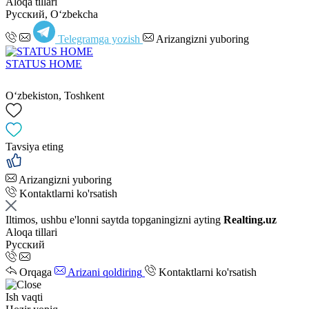
Aloqa tillari
Русский, Oʻzbekcha
Telegramga yozish
Arizangizni yuboring
STATUS HOME
Oʻzbekiston, Toshkent
Tavsiya eting
Arizangizni yuboring
Kontaktlarni ko'rsatish
Iltimos, ushbu e'lonni saytda topganingizni ayting
Realting.uz
Aloqa tillari
Русский
Orqaga
Arizani qoldiring
Kontaktlarni ko'rsatish
Ish vaqti