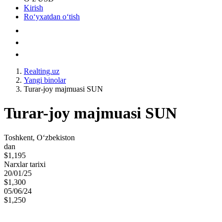
Kirish
Roʻyxatdan oʻtish
Realting.uz
Yangi binolar
Turar-joy majmuasi SUN
Turar-joy majmuasi SUN
Toshkent, Oʻzbekiston
dan
$1,195
Narxlar tarixi
20/01/25
$1,300
05/06/24
$1,250