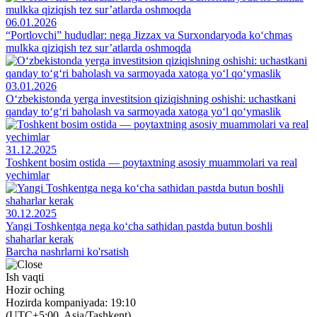
06.01.2026
“Portlovchi” hududlar: nega Jizzax va Surxondaryoda ko‘chmas
mulkka qiziqish tez sur’atlarda oshmoqda
03.01.2026
O‘zbekistonda yerga investitsion qiziqishning oshishi: uchastkani
qanday to‘g‘ri baholash va sarmoyada xatoga yo‘l qo‘ymaslik
31.12.2025
Toshkent bosim ostida — poytaxtning asosiy muammolari va real
yechimlar
30.12.2025
Yangi Toshkentga nega ko‘cha sathidan pastda butun boshli
shaharlar kerak
Barcha nashrlarni ko'rsatish
Ish vaqti
Hozir oching
Hozirda kompaniyada: 19:10
(UTC+5:00, Asia/Tashkent)