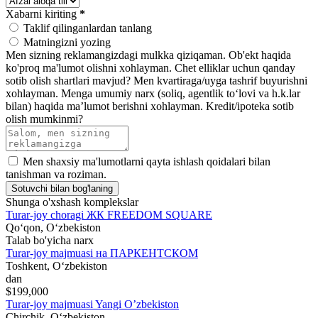
Xabarni kiriting
*
Taklif qilinganlardan tanlang
Matningizni yozing
Men sizning reklamangizdagi mulkka qiziqaman.
Ob'ekt haqida
ko'proq ma'lumot olishni xohlayman.
Chet elliklar uchun qanday
sotib olish shartlari mavjud?
Men kvartiraga/uyga tashrif buyurishni
xohlayman.
Menga umumiy narx (soliq, agentlik toʻlovi va h.k.lar
bilan) haqida maʼlumot berishni xohlayman.
Kredit/ipoteka sotib
olish mumkinmi?
Men shaxsiy ma'lumotlarni qayta ishlash qoidalari bilan
tanishman va roziman.
Sotuvchi bilan bog'laning
Shunga o'xshash komplekslar
Turar-joy choragi ЖК FREEDOM SQUARE
Qoʻqon, Oʻzbekiston
Talab bo'yicha narx
Turar-joy majmuasi на ПАРКЕНТСКОМ
Toshkent, Oʻzbekiston
dan
$199,000
Turar-joy majmuasi Yangi O’zbekiston
Chirchik, Oʻzbekiston