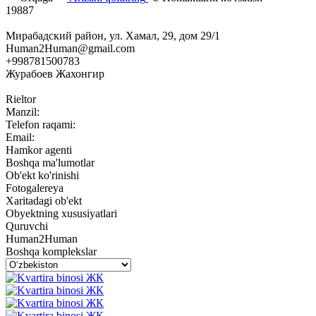
19887
Мирабадский район, ул. Хамал, 29, дом 29/1
Human2Human@gmail.com
+998781500783
Журабоев Жахонгир
Rieltor
Manzil:
Telefon raqami:
Email:
Hamkor agenti
Boshqa ma'lumotlar
Ob'ekt ko'rinishi
Fotogalereya
Xaritadagi ob'ekt
Obyektning xususiyatlari
Quruvchi
Human2Human
Boshqa komplekslar