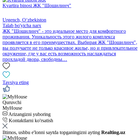
Kvartira binosi ЖК "Шошилинч"
Urgench, Oʻzbekiston
Talab bo'yicha narx
ЖК "Шошилинч" - это идеальное место для комфортного
проживания. Уникальность этого жилого комплекса
проявляется в его преимуществах. Выбирая ЖК "Шошилинч",
вы получаете не только красивое жилье, но и привлекательное
окружение, где у вас есть возможность наслаждаться
прохладой двора, свободны…
Tavsiya eting
Quruvchi
MyHouse
Arizangizni yuboring
Kontaktlarni ko'rsatish
Iltimos, ushbu e'lonni saytda topganingizni ayting
Realting.uz