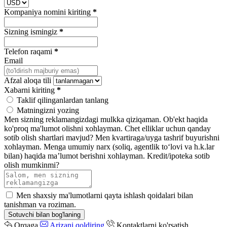
Kompaniya nomini kiriting
*
Sizning ismingiz
*
Telefon raqami
*
Email
Afzal aloqa tili
Xabarni kiriting
*
Taklif qilinganlardan tanlang
Matningizni yozing
Men sizning reklamangizdagi mulkka qiziqaman.
Ob'ekt haqida
ko'proq ma'lumot olishni xohlayman.
Chet elliklar uchun qanday
sotib olish shartlari mavjud?
Men kvartiraga/uyga tashrif buyurishni
xohlayman.
Menga umumiy narx (soliq, agentlik toʻlovi va h.k.lar
bilan) haqida maʼlumot berishni xohlayman.
Kredit/ipoteka sotib
olish mumkinmi?
Men shaxsiy ma'lumotlarni qayta ishlash qoidalari bilan
tanishman va roziman.
Sotuvchi bilan bog'laning
Orqaga
Arizani qoldiring
Kontaktlarni ko'rsatish