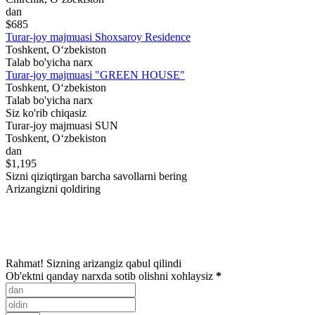
dan
$685
Turar-joy majmuasi Shoxsaroy Residence
Toshkent, Oʻzbekiston
Talab bo'yicha narx
Turar-joy majmuasi "GREEN HOUSE"
Toshkent, Oʻzbekiston
Talab bo'yicha narx
Siz ko'rib chiqasiz
Turar-joy majmuasi SUN
Toshkent, Oʻzbekiston
dan
$1,195
Sizni qiziqtirgan barcha savollarni bering
Arizangizni qoldiring
Rahmat! Sizning arizangiz qabul qilindi
Ob'ektni qanday narxda sotib olishni xohlaysiz
*