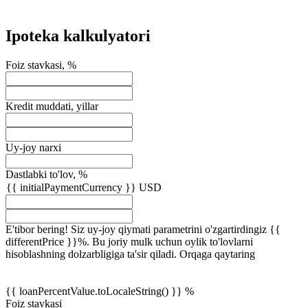
Ipoteka kalkulyatori
Foiz stavkasi, %
Kredit muddati, yillar
Uy-joy narxi
Dastlabki to'lov, %
{{ initialPaymentCurrency }} USD
E'tibor bering! Siz uy-joy qiymati parametrini o'zgartirdingiz {{
differentPrice }}%. Bu joriy mulk uchun oylik to'lovlarni
hisoblashning dolzarbligiga ta'sir qiladi.
Orqaga qaytaring
{{ loanPercentValue.toLocaleString() }} %
Foiz stavkasi