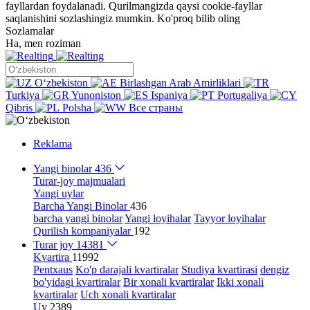
fayllardan foydalanadi. Qurilmangizda qaysi cookie-fayllar
saqlanishini sozlashingiz mumkin.
Ko'proq bilib oling
Sozlamalar
Ha, men roziman
Oʻzbekiston
Birlashgan Arab Amirliklari
Turkiya
Yunoniston
Ispaniya
Portugaliya
Qibris
Polsha
Все страны
Reklama
Yangi binolar
436
Turar-joy majmualari
Yangi uylar
Barcha Yangi Binolar
436
barcha yangi binolar
Yangi loyihalar
Tayyor loyihalar
Qurilish kompaniyalar
192
Turar joy
14381
Kvartira
11992
Pentxaus
Ko'p darajali kvartiralar
Studiya kvartirasi
dengiz
bo'yidagi kvartiralar
Bir xonali kvartiralar
Ikki xonali
kvartiralar
Uch xonali kvartiralar
Uy
2389