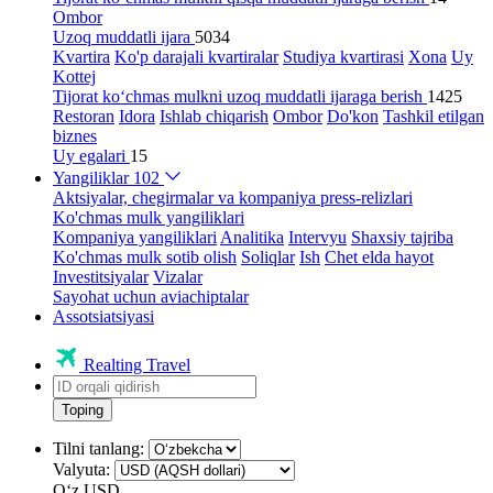
Ombor
Uzoq muddatli ijara
5034
Kvartira
Ko'p darajali kvartiralar
Studiya kvartirasi
Xona
Uy
Kottej
Tijorat ko‘chmas mulkni uzoq muddatli ijaraga berish
1425
Restoran
Idora
Ishlab chiqarish
Ombor
Do'kon
Tashkil etilgan
biznes
Uy egalari
15
Yangiliklar
102
Aktsiyalar, chegirmalar va kompaniya press-relizlari
Ko'chmas mulk yangiliklari
Kompaniya yangiliklari
Analitika
Intervyu
Shaxsiy tajriba
Ko'chmas mulk sotib olish
Soliqlar
Ish
Chet elda hayot
Investitsiyalar
Vizalar
Sayohat uchun aviachiptalar
Assotsiatsiyasi
Realting Travel
Toping
Tilni tanlang:
Valyuta:
Oʻz
USD