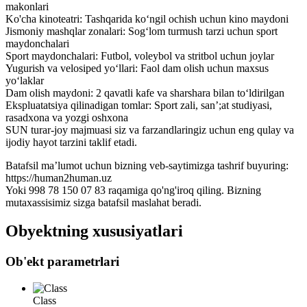
makonlari
Ko'cha kinoteatri: Tashqarida ko‘ngil ochish uchun kino maydoni
Jismoniy mashqlar zonalari: Sog‘lom turmush tarzi uchun sport
maydonchalari
Sport maydonchalari: Futbol, voleybol va stritbol uchun joylar
Yugurish va velosiped yo‘llari: Faol dam olish uchun maxsus
yo‘laklar
Dam olish maydoni: 2 qavatli kafe va sharshara bilan to‘ldirilgan
Ekspluatatsiya qilinadigan tomlar: Sport zali, san’;at studiyasi,
rasadxona va yozgi oshxona
SUN turar-joy majmuasi siz va farzandlaringiz uchun eng qulay va
ijodiy hayot tarzini taklif etadi.
Batafsil maʼlumot uchun bizning veb-saytimizga tashrif buyuring:
https://human2human.uz
Yoki 998 78 150 07 83 raqamiga qo'ng'iroq qiling. Bizning
mutaxassisimiz sizga batafsil maslahat beradi.
Obyektning xususiyatlari
Ob'ekt parametrlari
Class