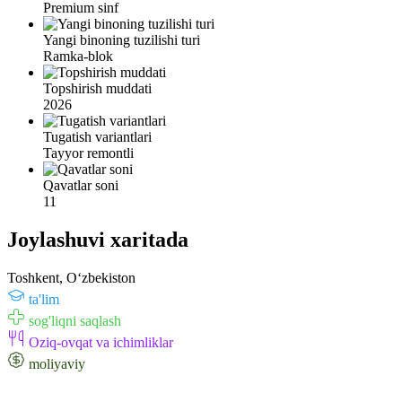
Premium sinf
Yangi binoning tuzilishi turi
Ramka-blok
Topshirish muddati
2026
Tugatish variantlari
Tayyor remontli
Qavatlar soni
11
Joylashuvi xaritada
Toshkent, Oʻzbekiston
ta'lim
sog'liqni saqlash
Oziq-ovqat va ichimliklar
moliyaviy