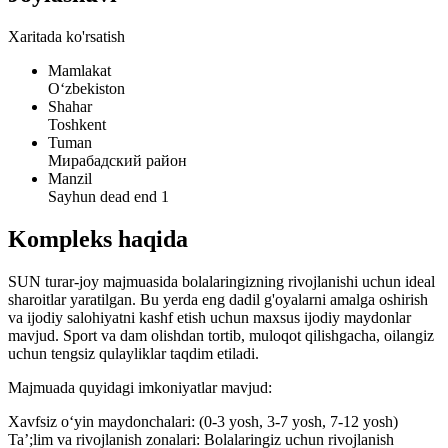
Xaritada ko'rsatish
Mamlakat
Oʻzbekiston
Shahar
Toshkent
Tuman
Мирабадский район
Manzil
Sayhun dead end 1
Kompleks haqida
SUN turar-joy majmuasida bolalaringizning rivojlanishi uchun ideal
sharoitlar yaratilgan. Bu yerda eng dadil g'oyalarni amalga oshirish
va ijodiy salohiyatni kashf etish uchun maxsus ijodiy maydonlar
mavjud. Sport va dam olishdan tortib, muloqot qilishgacha, oilangiz
uchun tengsiz qulayliklar taqdim etiladi.
Majmuada quyidagi imkoniyatlar mavjud:
Xavfsiz o‘yin maydonchalari: (0-3 yosh, 3-7 yosh, 7-12 yosh)
Ta’;lim va rivojlanish zonalari: Bolalaringiz uchun rivojlanish