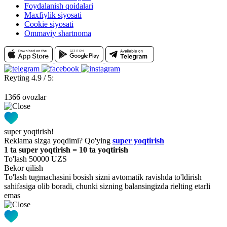
Foydalanish qoidalari
Maxfiylik siyosati
Cookie siyosati
Ommaviy shartnoma
Reyting 4.9 / 5:
1366 ovozlar
super yoqtirish!
Reklama sizga yoqdimi? Qo'ying
super yoqtirish
1 ta super yoqtirish = 10 ta yoqtirish
To'lash 50000 UZS
Bekor qilish
To'lash tugmachasini bosish sizni avtomatik ravishda to'ldirish
sahifasiga olib boradi, chunki sizning balansingizda rielting etarli
emas