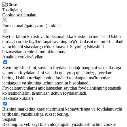
Tasdiqlang
Cookie sozlamalari
Funktsional (qattiq zarur) kukilar
Sayt tarkibini ko'rish va funksionallikka kirishni ta'minlash. Ushbu
turdagi cookie fayllari faqat saytning to'g'ri ishlashi uchun ishlatiladi
va uchinchi shaxslarga o'tkazilmaydi. Saytning ishlashini
buzmasdan o'chirish mumkin emas.
Analitik cookie-fayllar
Saytning ishlashini, saytdan foydalanish tajribangizni yaxshilashga
va undan foydalanishni yanada qulayroq qilishimizga yordam
bering. Ushbu turdagi cookie fayllari to'plangan ma'lumotlar
jamlangan va shuning uchun anonim hisoblanadi.
Foydalanuvchilarni aniqlamasdan saytdan foydalanishning statistik
ko'rsatkichlarini ta'minlash uchun foydalaniladi.
Reklama kukilari
Bizning marketing xarajatlarimizni kamaytirishga va foydalanuvchi
tajribasini yaxshilashga ruxsat bering.
Saqlash
Realting.uz veb-sayt bilan aloqangizni yaxshilash uchun cookie-