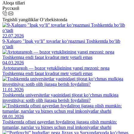
Aloqa tillari
Русский
Tegishli yangiliklar O‘zbekistonda
22.07.2026
9-Xalqaro "Ipak yo‘li" tovarlar ko‘rgazmasi Toshkentda bo‘lib
o‘tadi
04.03.2026
Avtoturargoh — bozor yetukligining yangi mezoni: nega
Toshkentga endi faqat kvadrat metr yetarli emas
11.01.2026
Toshkentda universitetlar yaqinidagi tijorat ko‘chmas mulkiga
investitsiya: sotib olib ijaraga berish foydalimi?
08.01.2026
Toshkentda ofisni qayerdan foydaliroq ijaraga olish mumkin:
tumanlar, narxlar va biznes uchun real imkoniyatlar sharhi