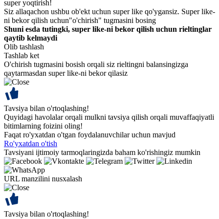
super yoqtirish!
Siz allaqachon ushbu ob'ekt uchun super like qo'ygansiz. Super like-
ni bekor qilish uchun"o'chirish" tugmasini bosing
Shuni esda tutingki, super like-ni bekor qilish uchun rieltinglar
qaytib kelmaydi
Olib tashlash
Tashlab ket
O'chirish tugmasini bosish orqali siz rieltingni balansingizga
qaytarmasdan super like-ni bekor qilasiz
Tavsiya bilan o'rtoqlashing!
Quyidagi havolalar orqali mulkni tavsiya qilish orqali muvaffaqiyatli
bitimlarning foizini oling!
Faqat ro'yxatdan o'tgan foydalanuvchilar uchun mavjud
Ro'yxatdan o'tish
Tavsiyani ijtimoiy tarmoqlaringizda baham ko'rishingiz mumkin
URL manzilini nusxalash
Tavsiya bilan o'rtoqlashing!