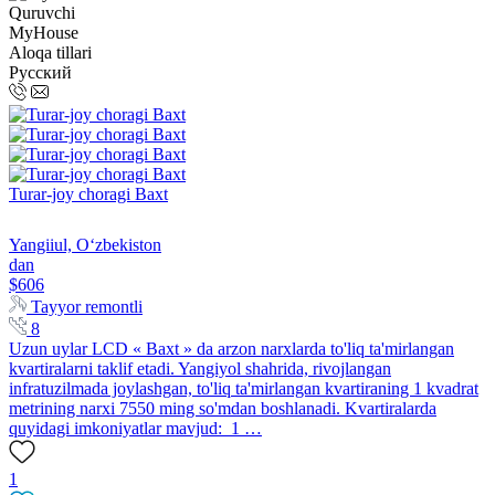
Quruvchi
MyHouse
Aloqa tillari
Русский
Turar-joy choragi Baxt
Yangiiul, Oʻzbekiston
dan
$606
Tayyor remontli
8
Uzun uylar LCD « Baxt » da arzon narxlarda to'liq ta'mirlangan
kvartiralarni taklif etadi. Yangiyol shahrida, rivojlangan
infratuzilmada joylashgan, to'liq ta'mirlangan kvartiraning 1 kvadrat
metrining narxi 7550 ming so'mdan boshlanadi. Kvartiralarda
quyidagi imkoniyatlar mavjud: 1 …
1