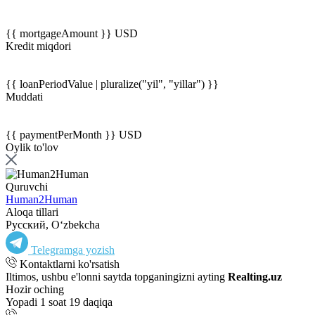
{{ mortgageAmount }} USD
Kredit miqdori
{{ loanPeriodValue | pluralize("yil", "yillar") }}
Muddati
{{ paymentPerMonth }} USD
Oylik to'lov
Quruvchi
Human2Human
Aloqa tillari
Русский, Oʻzbekcha
Telegramga yozish
Kontaktlarni ko'rsatish
Iltimos, ushbu e'lonni saytda topganingizni ayting
Realting.uz
Hozir oching
Yopadi 1 soat 19 daqiqa