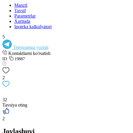
Manzil
Tavsif
Parametrlar
Xaritada
Ipoteka kalkulyatori
5
Telegramga yozish
Kontaktlarni ko'rsatish
ID:
19887
2
32
Tavsiya eting
2
Joylashuvi