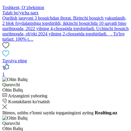
Toshkent, Oʻzbekiston
Talab bo'yicha narx
Qurilish jarayoni 3 bosqichdan iborat. Birinchi bosqich yakunlanib,
2 blok foydalanishga topshirildi, ikkinchi bosqichda 10 qavatli bino
qurilmoqda, 2022 yilning 4-choragida topshiriladi. Uchinchi bosqich
qurilmoqda, ob'ekt 2024 yilning 2-choragida topshiriladi. . To'lov
turlari: 100% t…
Tavsiya eting
1
Quruvchi
Oltin Baliq
Arizangizni yuboring
Kontaktlarni ko'rsatish
Iltimos, ushbu e'lonni saytda topganingizni ayting
Realting.uz
Quruvchi
Oltin Baliq