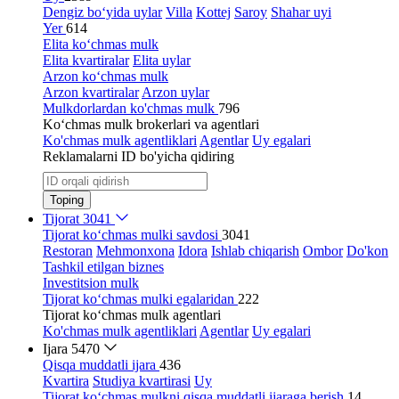
Dengiz bo‘yida uylar
Villa
Kottej
Saroy
Shahar uyi
Yer
614
Elita ko‘chmas mulk
Elita kvartiralar
Elita uylar
Arzon ko‘chmas mulk
Arzon kvartiralar
Arzon uylar
Mulkdorlardan ko'chmas mulk
796
Ko‘chmas mulk brokerlari va agentlari
Ko'chmas mulk agentliklari
Agentlar
Uy egalari
Reklamalarni ID bo'yicha qidiring
Toping
Tijorat
3041
Tijorat ko‘chmas mulki savdosi
3041
Restoran
Mehmonxona
Idora
Ishlab chiqarish
Ombor
Do'kon
Tashkil etilgan biznes
Investitsion mulk
Tijorat ko‘chmas mulki egalaridan
222
Tijorat ko‘chmas mulk agentlari
Ko'chmas mulk agentliklari
Agentlar
Uy egalari
Ijara
5470
Qisqa muddatli ijara
436
Kvartira
Studiya kvartirasi
Uy
Tijorat ko‘chmas mulkni qisqa muddatli ijaraga berish
14