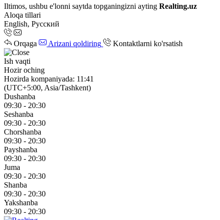
Iltimos, ushbu e'lonni saytda topganingizni ayting
Realting.uz
Aloqa tillari
English, Русский
Orqaga
Arizani qoldiring
Kontaktlarni ko'rsatish
Ish vaqti
Hozir oching
Hozirda kompaniyada: 11:41
(UTC+5:00, Asia/Tashkent)
Dushanba
09:30 - 20:30
Seshanba
09:30 - 20:30
Chorshanba
09:30 - 20:30
Payshanba
09:30 - 20:30
Juma
09:30 - 20:30
Shanba
09:30 - 20:30
Yakshanba
09:30 - 20:30