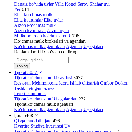
Dengiz bo‘yida uylar
Villa
Kottej
Saroy
Shahar uyi
Yer
614
Elita ko‘chmas mulk
Elita kvartiralar
Elita uylar
Arzon ko‘chmas mulk
Arzon kvartiralar
Arzon uylar
Mulkdorlardan ko'chmas mulk
796
Ko‘chmas mulk brokerlari va agentlari
Ko'chmas mulk agentliklari
Agentlar
Uy egalari
Reklamalarni ID bo'yicha qidiring
Toping
Tijorat
3037
Tijorat ko‘chmas mulki savdosi
3037
Restoran
Mehmonxona
Idora
Ishlab chiqarish
Ombor
Do'kon
Tashkil etilgan biznes
Investitsion mulk
Tijorat ko‘chmas mulki egalaridan
222
Tijorat ko‘chmas mulk agentlari
Ko'chmas mulk agentliklari
Agentlar
Uy egalari
Ijara
5468
Qisqa muddatli ijara
436
Kvartira
Studiya kvartirasi
Uy
Tijorat ko‘chmas mulkni qisqa muddatli ijaraga berish
14