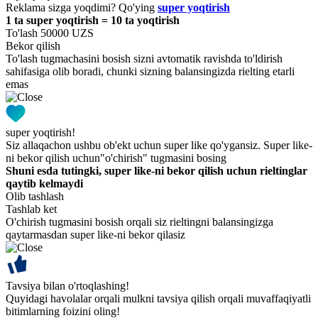
Reklama sizga yoqdimi? Qo'ying
super yoqtirish
1 ta super yoqtirish = 10 ta yoqtirish
To'lash 50000 UZS
Bekor qilish
To'lash tugmachasini bosish sizni avtomatik ravishda to'ldirish
sahifasiga olib boradi, chunki sizning balansingizda rielting etarli
emas
super yoqtirish!
Siz allaqachon ushbu ob'ekt uchun super like qo'ygansiz. Super like-
ni bekor qilish uchun"o'chirish" tugmasini bosing
Shuni esda tutingki, super like-ni bekor qilish uchun rieltinglar
qaytib kelmaydi
Olib tashlash
Tashlab ket
O'chirish tugmasini bosish orqali siz rieltingni balansingizga
qaytarmasdan super like-ni bekor qilasiz
Tavsiya bilan o'rtoqlashing!
Quyidagi havolalar orqali mulkni tavsiya qilish orqali muvaffaqiyatli
bitimlarning foizini oling!