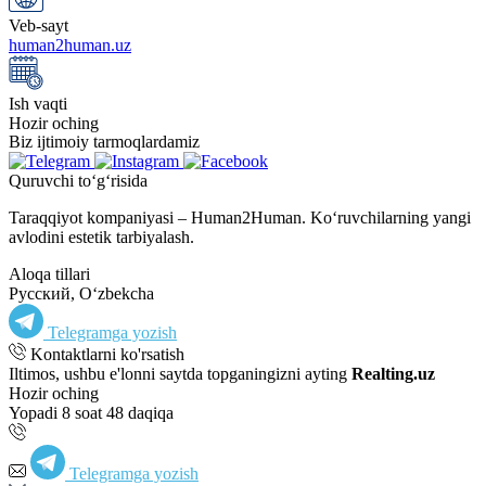
Veb-sayt
human2human.uz
Ish vaqti
Hozir oching
Biz ijtimoiy tarmoqlardamiz
Quruvchi to‘g‘risida
Taraqqiyot kompaniyasi – Human2Human. Ko‘ruvchilarning yangi
avlodini estetik tarbiyalash.
Aloqa tillari
Русский, Oʻzbekcha
Telegramga yozish
Kontaktlarni ko'rsatish
Iltimos, ushbu e'lonni saytda topganingizni ayting
Realting.uz
Hozir oching
Yopadi 8 soat 48 daqiqa
Telegramga yozish