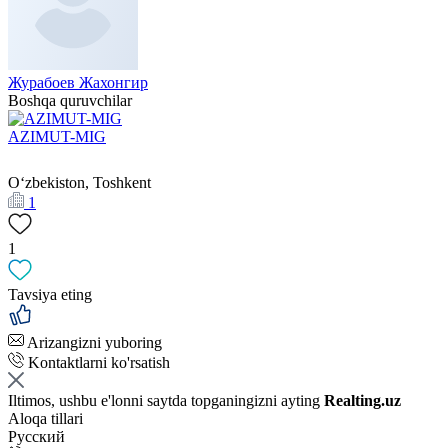
Журабоев Жахонгир
Boshqa quruvchilar
AZIMUT-MIG
Oʻzbekiston, Toshkent
1
1
Tavsiya eting
Arizangizni yuboring
Kontaktlarni ko'rsatish
Iltimos, ushbu e'lonni saytda topganingizni ayting
Realting.uz
Aloqa tillari
Русский