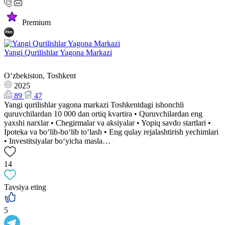
Premium
Yangi Qurilishlar Yagona Markazi
Oʻzbekiston, Toshkent
2025
89
47
Yangi qurilishlar yagona markazi Toshkentdagi ishonchli
quruvchilardan 10 000 dan ortiq kvartira • Quruvchilardan eng
yaxshi narxlar • Chegirmalar va aksiyalar • Yopiq savdo startlari •
Ipoteka va bo‘lib-bo‘lib to‘lash • Eng qulay rejalashtirish yechimlari
• Investitsiyalar bo‘yicha masla…
14
Tavsiya eting
5