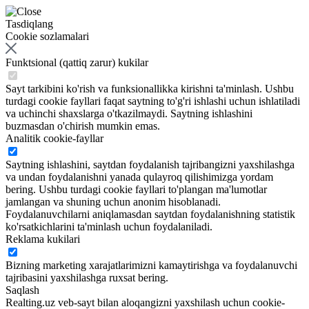
Tasdiqlang
Cookie sozlamalari
Funktsional (qattiq zarur) kukilar
Sayt tarkibini ko'rish va funksionallikka kirishni ta'minlash. Ushbu
turdagi cookie fayllari faqat saytning to'g'ri ishlashi uchun ishlatiladi
va uchinchi shaxslarga o'tkazilmaydi. Saytning ishlashini
buzmasdan o'chirish mumkin emas.
Analitik cookie-fayllar
Saytning ishlashini, saytdan foydalanish tajribangizni yaxshilashga
va undan foydalanishni yanada qulayroq qilishimizga yordam
bering. Ushbu turdagi cookie fayllari to'plangan ma'lumotlar
jamlangan va shuning uchun anonim hisoblanadi.
Foydalanuvchilarni aniqlamasdan saytdan foydalanishning statistik
ko'rsatkichlarini ta'minlash uchun foydalaniladi.
Reklama kukilari
Bizning marketing xarajatlarimizni kamaytirishga va foydalanuvchi
tajribasini yaxshilashga ruxsat bering.
Saqlash
Realting.uz veb-sayt bilan aloqangizni yaxshilash uchun cookie-