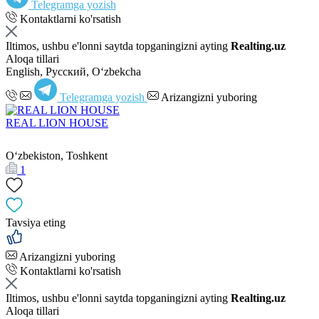
Telegramga yozish
Kontaktlarni ko'rsatish
Iltimos, ushbu e'lonni saytda topganingizni ayting
Realting.uz
Aloqa tillari
English, Русский, Oʻzbekcha
Telegramga yozish
Arizangizni yuboring
REAL LION HOUSE
Oʻzbekiston, Toshkent
1
Tavsiya eting
Arizangizni yuboring
Kontaktlarni ko'rsatish
Iltimos, ushbu e'lonni saytda topganingizni ayting
Realting.uz
Aloqa tillari