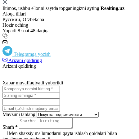
Iltimos, ushbu e'lonni saytda topganingizni ayting
Realting.uz
Aloqa tillari
Русский, Oʻzbekcha
Hozir oching
Yopadi 8 soat 48 daqiqa
Telegramga yozish
Arizani qoldiring
Arizani qoldiring
Xabar muvaffaqiyatli yuborildi
Mavzuni tanlang
Sharh
*
Men shaxsiy ma'lumotlarni qayta ishlash qoidalari bilan
tanishman va roziman.
*