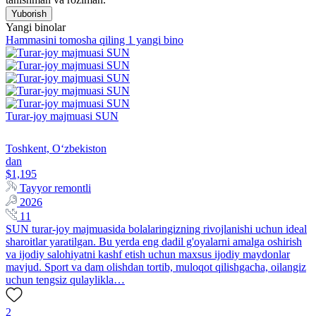
Yuborish
Yangi binolar
Hammasini tomosha qiling 1 yangi bino
Turar-joy majmuasi SUN
Toshkent, Oʻzbekiston
dan
$1,195
Tayyor remontli
2026
11
SUN turar-joy majmuasida bolalaringizning rivojlanishi uchun ideal
sharoitlar yaratilgan. Bu yerda eng dadil g'oyalarni amalga oshirish
va ijodiy salohiyatni kashf etish uchun maxsus ijodiy maydonlar
mavjud. Sport va dam olishdan tortib, muloqot qilishgacha, oilangiz
uchun tengsiz qulaylikla…
2