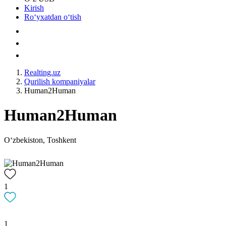
Kirish
Roʻyxatdan oʻtish
Realting.uz
Qurilish kompaniyalar
Human2Human
Human2Human
Oʻzbekiston, Toshkent
1
1