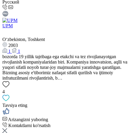
Русский
UPM
Oʻzbekiston, Toshkent
2003
1
1
bozorda 19 yillik tajribaga ega etakchi va tez rivojlanayotgan
rivojlanish kompaniyalaridan biri. Kompaniya innovatsion, aqlli va
yuqori sifatli noyob turar-joy majmualarni yaratishga qaratilgan.
Bizning asosiy e'tiborimiz nafaqat sifatli qurilish va ijtimoiy
infratuzilmani rivojlantirish, b…
4
Tavsiya eting
Arizangizni yuboring
Kontaktlarni ko'rsatish