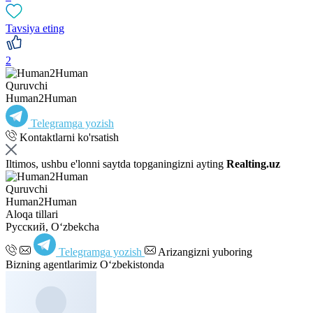
Tavsiya eting
2
Quruvchi
Human2Human
Telegramga yozish
Kontaktlarni ko'rsatish
Iltimos, ushbu e'lonni saytda topganingizni ayting
Realting.uz
Quruvchi
Human2Human
Aloqa tillari
Русский, Oʻzbekcha
Telegramga yozish
Arizangizni yuboring
Bizning agentlarimiz O‘zbekistonda