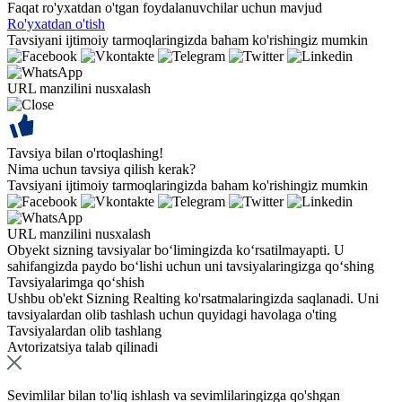
Faqat ro'yxatdan o'tgan foydalanuvchilar uchun mavjud
Ro'yxatdan o'tish
Tavsiyani ijtimoiy tarmoqlaringizda baham ko'rishingiz mumkin
URL manzilini nusxalash
Tavsiya bilan o'rtoqlashing!
Nima uchun tavsiya qilish kerak?
Tavsiyani ijtimoiy tarmoqlaringizda baham ko'rishingiz mumkin
URL manzilini nusxalash
Obyekt sizning tavsiyalar bo‘limingizda ko‘rsatilmayapti. U
sahifangizda paydo bo‘lishi uchun uni tavsiyalaringizga qo‘shing
Tavsiyalarimga qo‘shish
Ushbu ob'ekt Sizning Realting ko'rsatmalaringizda saqlanadi. Uni
tavsiyalardan olib tashlash uchun quyidagi havolaga o'ting
Tavsiyalardan olib tashlang
Avtorizatsiya talab qilinadi
Sevimlilar bilan to'liq ishlash va sevimlilaringizga qo'shgan