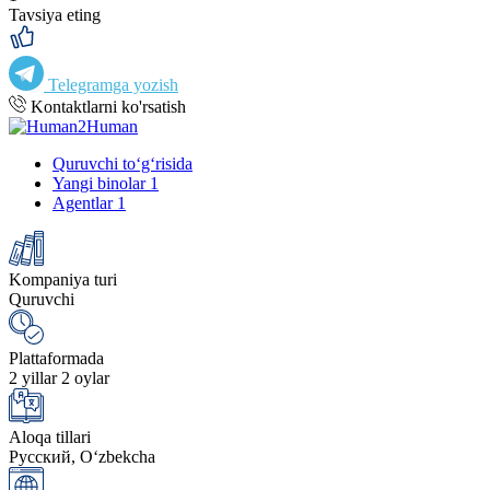
Tavsiya eting
Telegramga yozish
Kontaktlarni ko'rsatish
Quruvchi to‘g‘risida
Yangi binolar
1
Agentlar
1
Kompaniya turi
Quruvchi
Plattaformada
2 yillar 2 oylar
Aloqa tillari
Русский, Oʻzbekcha