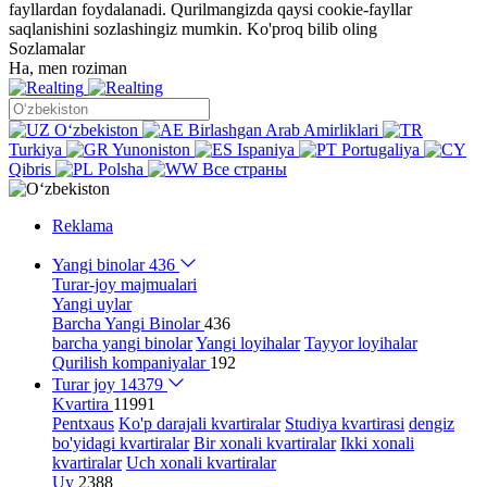
fayllardan foydalanadi. Qurilmangizda qaysi cookie-fayllar
saqlanishini sozlashingiz mumkin.
Ko'proq bilib oling
Sozlamalar
Ha, men roziman
Oʻzbekiston
Birlashgan Arab Amirliklari
Turkiya
Yunoniston
Ispaniya
Portugaliya
Qibris
Polsha
Все страны
Reklama
Yangi binolar
436
Turar-joy majmualari
Yangi uylar
Barcha Yangi Binolar
436
barcha yangi binolar
Yangi loyihalar
Tayyor loyihalar
Qurilish kompaniyalar
192
Turar joy
14379
Kvartira
11991
Pentxaus
Ko'p darajali kvartiralar
Studiya kvartirasi
dengiz
bo'yidagi kvartiralar
Bir xonali kvartiralar
Ikki xonali
kvartiralar
Uch xonali kvartiralar
Uy
2388