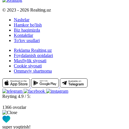
© 2023 - 2026 Realting.uz
Nashrlar
Hamkor bo'lish
Biz haqimizda
Kontaktlar
To'lov usullari
Reklama Realting.uz
Foydalanish qoidalari
Maxfiylik siyosati
Cookie siyosati
Ommaviy shartnoma
Reyting 4.9 / 5:
1366 ovozlar
super yoqtirish!