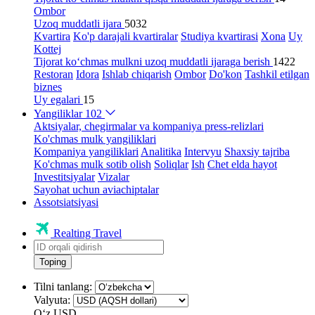
Ombor
Uzoq muddatli ijara
5032
Kvartira
Ko'p darajali kvartiralar
Studiya kvartirasi
Xona
Uy
Kottej
Tijorat ko‘chmas mulkni uzoq muddatli ijaraga berish
1422
Restoran
Idora
Ishlab chiqarish
Ombor
Do'kon
Tashkil etilgan
biznes
Uy egalari
15
Yangiliklar
102
Aktsiyalar, chegirmalar va kompaniya press-relizlari
Ko'chmas mulk yangiliklari
Kompaniya yangiliklari
Analitika
Intervyu
Shaxsiy tajriba
Ko'chmas mulk sotib olish
Soliqlar
Ish
Chet elda hayot
Investitsiyalar
Vizalar
Sayohat uchun aviachiptalar
Assotsiatsiyasi
Realting Travel
Toping
Tilni tanlang:
Valyuta:
Oʻz
USD