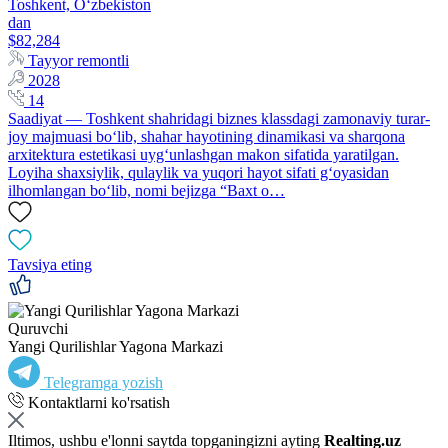
Toshkent, Oʻzbekiston
dan
$82,284
Tayyor remontli
2028
14
Saadiyat — Toshkent shahridagi biznes klassdagi zamonaviy turar-
joy majmuasi bo‘lib, shahar hayotining dinamikasi va sharqona
arxitektura estetikasi uyg‘unlashgan makon sifatida yaratilgan.
Loyiha shaxsiylik, qulaylik va yuqori hayot sifati g‘oyasidan
ilhomlangan bo‘lib, nomi bejizga “Baxt o…
Tavsiya eting
Quruvchi
Yangi Qurilishlar Yagona Markazi
Telegramga yozish
Kontaktlarni ko'rsatish
Iltimos, ushbu e'lonni saytda topganingizni ayting
Realting.uz