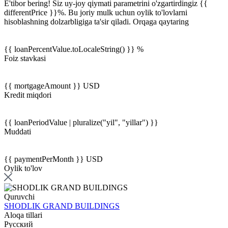
E'tibor bering! Siz uy-joy qiymati parametrini o'zgartirdingiz {{
differentPrice }}%. Bu joriy mulk uchun oylik to'lovlarni
hisoblashning dolzarbligiga ta'sir qiladi.
Orqaga qaytaring
{{ loanPercentValue.toLocaleString() }} %
Foiz stavkasi
{{ mortgageAmount }} USD
Kredit miqdori
{{ loanPeriodValue | pluralize("yil", "yillar") }}
Muddati
{{ paymentPerMonth }} USD
Oylik to'lov
Quruvchi
SHODLIK GRAND BUILDINGS
Aloqa tillari
Русский