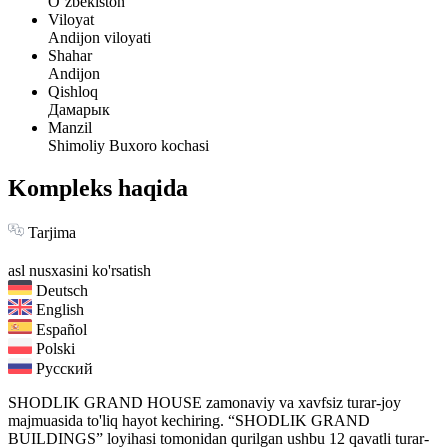
Oʻzbekiston
Viloyat
Andijon viloyati
Shahar
Andijon
Qishloq
Дамарык
Manzil
Shimoliy Buxoro kochasi
Kompleks haqida
Tarjima
asl nusxasini ko'rsatish
Deutsch
English
Español
Polski
Русский
SHODLIK GRAND HOUSE zamonaviy va xavfsiz turar-joy
majmuasida to'liq hayot kechiring. “SHODLIK GRAND
BUILDINGS” loyihasi tomonidan qurilgan ushbu 12 qavatli turar-