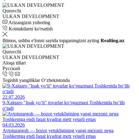
Quruvchi
ULKAN DEVELOPMENT
Arizangizni yuboring
Kontaktlarni ko'rsatish
Iltimos, ushbu e'lonni saytda topganingizni ayting
Realting.uz
Quruvchi
ULKAN DEVELOPMENT
Aloqa tillari
Русский
Tegishli yangiliklar O‘zbekistonda
22.07.2026
9-Xalqaro "Ipak yo‘li" tovarlar ko‘rgazmasi Toshkentda bo‘lib
o‘tadi
04.03.2026
Avtoturargoh — bozor yetukligining yangi mezoni: nega
Toshkentga endi faqat kvadrat metr yetarli emas