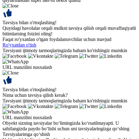
qaytarmasdan super like-ni bekor qilasiz
Tavsiya bilan o'rtoqlashing!
Quyidagi havolalar orqali mulkni tavsiya qilish orqali muvaffaqiyatli
bitimlarning foizini oling!
Faqat ro'yxatdan o'tgan foydalanuvchilar uchun mavjud
Ro'yxatdan o'tish
Tavsiyani ijtimoiy tarmoqlaringizda baham ko'rishingiz mumkin
URL manzilini nusxalash
Tavsiya bilan o'rtoqlashing!
Nima uchun tavsiya qilish kerak?
Tavsiyani ijtimoiy tarmoqlaringizda baham ko'rishingiz mumkin
URL manzilini nusxalash
Obyekt sizning tavsiyalar bo‘limingizda ko‘rsatilmayapti. U
sahifangizda paydo bo‘lishi uchun uni tavsiyalaringizga qo‘shing
Tavsiyalarimga qo‘shish