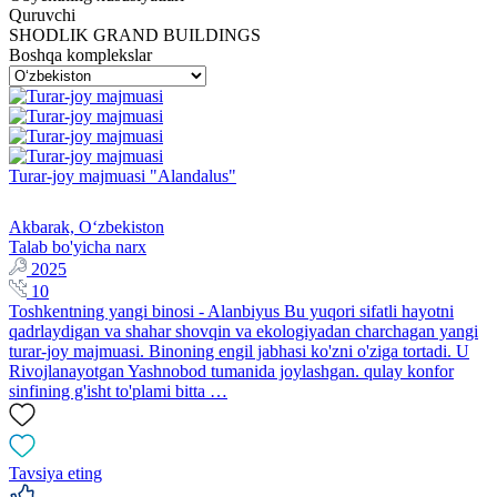
Quruvchi
SHODLIK GRAND BUILDINGS
Boshqa komplekslar
Turar-joy majmuasi "Alandalus"
Akbarak, Oʻzbekiston
Talab bo'yicha narx
2025
10
Toshkentning yangi binosi - Alanbiyus Bu yuqori sifatli hayotni
qadrlaydigan va shahar shovqin va ekologiyadan charchagan yangi
turar-joy majmuasi. Binoning engil jabhasi ko'zni o'ziga tortadi. U
Rivojlanayotgan Yashnobod tumanida joylashgan. qulay konfor
sinfining g'isht to'plami bitta …
Tavsiya eting