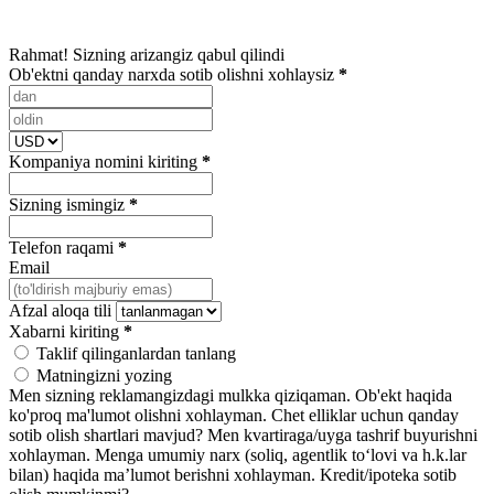
Rahmat! Sizning arizangiz qabul qilindi
Ob'ektni qanday narxda sotib olishni xohlaysiz
*
Kompaniya nomini kiriting
*
Sizning ismingiz
*
Telefon raqami
*
Email
Afzal aloqa tili
Xabarni kiriting
*
Taklif qilinganlardan tanlang
Matningizni yozing
Men sizning reklamangizdagi mulkka qiziqaman.
Ob'ekt haqida
ko'proq ma'lumot olishni xohlayman.
Chet elliklar uchun qanday
sotib olish shartlari mavjud?
Men kvartiraga/uyga tashrif buyurishni
xohlayman.
Menga umumiy narx (soliq, agentlik toʻlovi va h.k.lar
bilan) haqida maʼlumot berishni xohlayman.
Kredit/ipoteka sotib