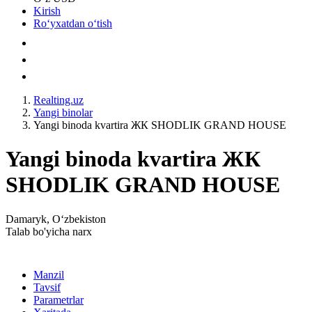
Kirish
Roʻyxatdan oʻtish
Realting.uz
Yangi binolar
Yangi binoda kvartira ЖК SHODLIK GRAND HOUSE
Yangi binoda kvartira ЖК
SHODLIK GRAND HOUSE
Damaryk, Oʻzbekiston
Talab bo'yicha narx
Manzil
Tavsif
Parametrlar