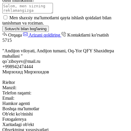
olish mumkinmi?
Men shaxsiy ma'lumotlarni qayta ishlash qoidalari bilan
tanishman va roziman.
Sotuvchi bilan bog'laning
Orqaga
Arizani qoldiring
Kontaktlarni ko'rsatish
5715
"Andijon viloyati, Andijon tumani, Oq-Yor QFY Shaxidtepa
mahallasi "
qo`ziboyev@mail.ru
+998942474444
Мирзохид Мирзохидов
Rieltor
Manzil:
Telefon raqami:
Email:
Hamkor agenti
Boshqa ma'lumotlar
Ob'ekt ko'rinishi
Fotogalereya
Xaritadagi ob'ekt
Obyektning xususiyatlari