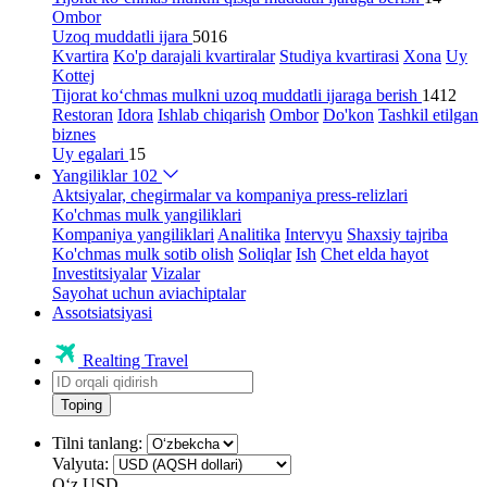
Ombor
Uzoq muddatli ijara
5016
Kvartira
Ko'p darajali kvartiralar
Studiya kvartirasi
Xona
Uy
Kottej
Tijorat ko‘chmas mulkni uzoq muddatli ijaraga berish
1412
Restoran
Idora
Ishlab chiqarish
Ombor
Do'kon
Tashkil etilgan
biznes
Uy egalari
15
Yangiliklar
102
Aktsiyalar, chegirmalar va kompaniya press-relizlari
Ko'chmas mulk yangiliklari
Kompaniya yangiliklari
Analitika
Intervyu
Shaxsiy tajriba
Ko'chmas mulk sotib olish
Soliqlar
Ish
Chet elda hayot
Investitsiyalar
Vizalar
Sayohat uchun aviachiptalar
Assotsiatsiyasi
Realting Travel
Toping
Tilni tanlang:
Valyuta:
Oʻz
USD