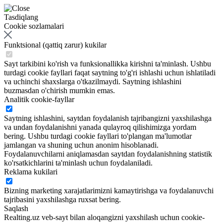
Tasdiqlang
Cookie sozlamalari
Funktsional (qattiq zarur) kukilar
Sayt tarkibini ko'rish va funksionallikka kirishni ta'minlash. Ushbu
turdagi cookie fayllari faqat saytning to'g'ri ishlashi uchun ishlatiladi
va uchinchi shaxslarga o'tkazilmaydi. Saytning ishlashini
buzmasdan o'chirish mumkin emas.
Analitik cookie-fayllar
Saytning ishlashini, saytdan foydalanish tajribangizni yaxshilashga
va undan foydalanishni yanada qulayroq qilishimizga yordam
bering. Ushbu turdagi cookie fayllari to'plangan ma'lumotlar
jamlangan va shuning uchun anonim hisoblanadi.
Foydalanuvchilarni aniqlamasdan saytdan foydalanishning statistik
ko'rsatkichlarini ta'minlash uchun foydalaniladi.
Reklama kukilari
Bizning marketing xarajatlarimizni kamaytirishga va foydalanuvchi
tajribasini yaxshilashga ruxsat bering.
Saqlash
Realting.uz veb-sayt bilan aloqangizni yaxshilash uchun cookie-