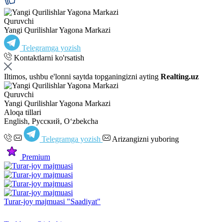
Quruvchi
Yangi Qurilishlar Yagona Markazi
Telegramga yozish
Kontaktlarni ko'rsatish
Iltimos, ushbu e'lonni saytda topganingizni ayting
Realting.uz
Quruvchi
Yangi Qurilishlar Yagona Markazi
Aloqa tillari
English, Русский, Oʻzbekcha
Telegramga yozish
Arizangizni yuboring
Premium
Turar-joy majmuasi "Saadiyat"