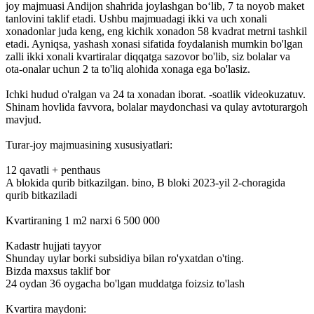
joy majmuasi Andijon shahrida joylashgan bo‘lib, 7 ta noyob maket
tanlovini taklif etadi. Ushbu majmuadagi ikki va uch xonali
xonadonlar juda keng, eng kichik xonadon 58 kvadrat metrni tashkil
etadi. Ayniqsa, yashash xonasi sifatida foydalanish mumkin bo'lgan
zalli ikki xonali kvartiralar diqqatga sazovor bo'lib, siz bolalar va
ota-onalar uchun 2 ta to'liq alohida xonaga ega bo'lasiz.
Ichki hudud o'ralgan va 24 ta xonadan iborat. -soatlik videokuzatuv.
Shinam hovlida favvora, bolalar maydonchasi va qulay avtoturargoh
mavjud.
Turar-joy majmuasining xususiyatlari:
12 qavatli + penthaus
A blokida qurib bitkazilgan. bino, B bloki 2023-yil 2-choragida
qurib bitkaziladi
Kvartiraning 1 m2 narxi 6 500 000
Kadastr hujjati tayyor
Shunday uylar borki subsidiya bilan ro'yxatdan o'ting.
Bizda maxsus taklif bor
24 oydan 36 oygacha bo'lgan muddatga foizsiz to'lash
Kvartira maydoni: