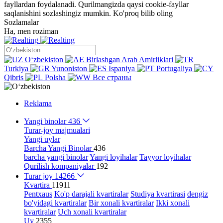
fayllardan foydalanadi. Qurilmangizda qaysi cookie-fayllar
saqlanishini sozlashingiz mumkin.
Ko'proq bilib oling
Sozlamalar
Ha, men roziman
Oʻzbekiston
Birlashgan Arab Amirliklari
Turkiya
Yunoniston
Ispaniya
Portugaliya
Qibris
Polsha
Все страны
Reklama
Yangi binolar
436
Turar-joy majmualari
Yangi uylar
Barcha Yangi Binolar
436
barcha yangi binolar
Yangi loyihalar
Tayyor loyihalar
Qurilish kompaniyalar
192
Turar joy
14266
Kvartira
11911
Pentxaus
Ko'p darajali kvartiralar
Studiya kvartirasi
dengiz
bo'yidagi kvartiralar
Bir xonali kvartiralar
Ikki xonali
kvartiralar
Uch xonali kvartiralar
Uy
2355