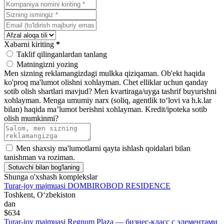
Xabarni kiriting
*
Taklif qilinganlardan tanlang
Matningizni yozing
Men sizning reklamangizdagi mulkka qiziqaman.
Ob'ekt haqida
ko'proq ma'lumot olishni xohlayman.
Chet elliklar uchun qanday
sotib olish shartlari mavjud?
Men kvartiraga/uyga tashrif buyurishni
xohlayman.
Menga umumiy narx (soliq, agentlik toʻlovi va h.k.lar
bilan) haqida maʼlumot berishni xohlayman.
Kredit/ipoteka sotib
olish mumkinmi?
Men shaxsiy ma'lumotlarni qayta ishlash qoidalari bilan
tanishman va roziman.
Sotuvchi bilan bog'laning
Shunga o'xshash komplekslar
Turar-joy majmuasi DOMBIROBOD RESIDENCE
Toshkent, Oʻzbekiston
dan
$634
Turar-joy majmuasi Regnum Plaza — бизнес-класс с элементами