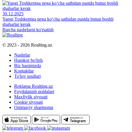
30.12.2025
Yangi Toshkentga nega ko‘cha sathidan pastda butun boshli
shaharlar kerak
Barcha nashrlarni ko'rsatish
© 2023 - 2026 Realting.uz
Nashrlar
Hamkor bo'lish
Biz haqimizda
Kontaktlar
To'lov usullari
Reklama Realting.uz
Foydalanish qoidalari
Maxfiylik siyosati
Cookie siyosati
Ommaviy shartnoma