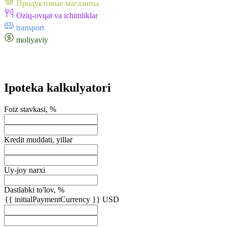
Продуктовые магазины
Oziq-ovqat va ichimliklar
transport
moliyaviy
Ipoteka kalkulyatori
Foiz stavkasi, %
Kredit muddati, yillar
Uy-joy narxi
Dastlabki to'lov, %
{{ initialPaymentCurrency }} USD