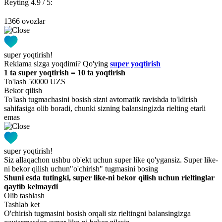
Reyting 4.9 / 5:
1366 ovozlar
super yoqtirish!
Reklama sizga yoqdimi? Qo'ying
super yoqtirish
1 ta super yoqtirish = 10 ta yoqtirish
To'lash 50000 UZS
Bekor qilish
To'lash tugmachasini bosish sizni avtomatik ravishda to'ldirish
sahifasiga olib boradi, chunki sizning balansingizda rielting etarli
emas
super yoqtirish!
Siz allaqachon ushbu ob'ekt uchun super like qo'ygansiz. Super like-
ni bekor qilish uchun"o'chirish" tugmasini bosing
Shuni esda tutingki, super like-ni bekor qilish uchun rieltinglar
qaytib kelmaydi
Olib tashlash
Tashlab ket
O'chirish tugmasini bosish orqali siz rieltingni balansingizga