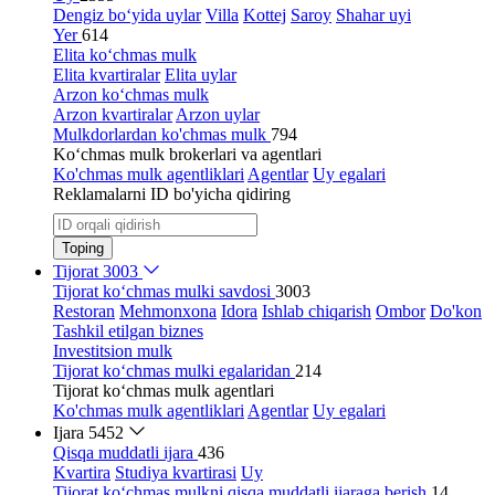
Dengiz bo‘yida uylar
Villa
Kottej
Saroy
Shahar uyi
Yer
614
Elita ko‘chmas mulk
Elita kvartiralar
Elita uylar
Arzon ko‘chmas mulk
Arzon kvartiralar
Arzon uylar
Mulkdorlardan ko'chmas mulk
794
Ko‘chmas mulk brokerlari va agentlari
Ko'chmas mulk agentliklari
Agentlar
Uy egalari
Reklamalarni ID bo'yicha qidiring
Toping
Tijorat
3003
Tijorat ko‘chmas mulki savdosi
3003
Restoran
Mehmonxona
Idora
Ishlab chiqarish
Ombor
Do'kon
Tashkil etilgan biznes
Investitsion mulk
Tijorat ko‘chmas mulki egalaridan
214
Tijorat ko‘chmas mulk agentlari
Ko'chmas mulk agentliklari
Agentlar
Uy egalari
Ijara
5452
Qisqa muddatli ijara
436
Kvartira
Studiya kvartirasi
Uy
Tijorat ko‘chmas mulkni qisqa muddatli ijaraga berish
14