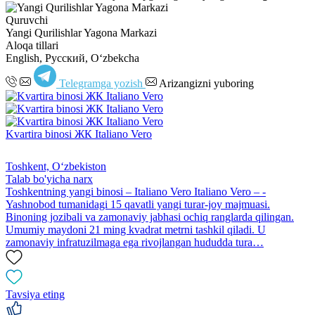
Quruvchi
Yangi Qurilishlar Yagona Markazi
Aloqa tillari
English, Русский, Oʻzbekcha
Telegramga yozish
Arizangizni yuboring
Kvartira binosi ЖК Italiano Vero
Toshkent, Oʻzbekiston
Talab bo'yicha narx
Toshkentning yangi binosi – Italiano Vero Italiano Vero – -
Yashnobod tumanidagi 15 qavatli yangi turar-joy majmuasi.
Binoning jozibali va zamonaviy jabhasi ochiq ranglarda qilingan.
Umumiy maydoni 21 ming kvadrat metrni tashkil qiladi. U
zamonaviy infratuzilmaga ega rivojlangan hududda tura…
Tavsiya eting