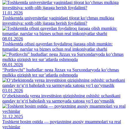
11.01.2026
Toshkentda universitetlar yaqinidagi tijorat ko‘chmas mulkiga
investitsiya: sotib olib ijaraga berish foydalimi?
08.01.2026
Toshkentda ofisni qayerdan foydaliroq ijaraga olish mumkin:
tumanlar, narxlar va biznes uchun real imkoniyatlar sharhi
06.01.2026
“Portlovchi” hududlar: nega Jizzax va Surxondaryoda ko‘chmas
mulkka qiziqish tez sur’atlarda oshmoqda
03.01.2026
O‘zbekistonda yerga investitsion qiziqishning oshishi: uchastkani
qanday to‘g‘ri baholash va sarmoyada xatoga yo‘l qo‘ymaslik
31.12.2025
Toshkent bosim ostida — poytaxtning asosiy muammolari va real
yechimlar