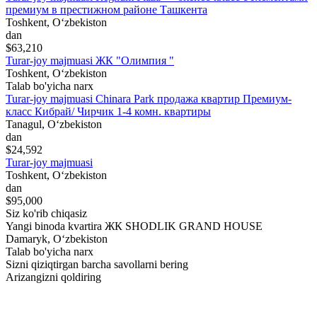
премиум в престижном районе Ташкента
Toshkent, Oʻzbekiston
dan
$63,210
Turar-joy majmuasi ЖК "Олимпия "
Toshkent, Oʻzbekiston
Talab bo'yicha narx
Turar-joy majmuasi Chinara Park продажа квартир Премиум-
класс Кибрай/ Чирчик 1-4 комн. квартиры
Tanagul, Oʻzbekiston
dan
$24,592
Turar-joy majmuasi
Toshkent, Oʻzbekiston
dan
$95,000
Siz ko'rib chiqasiz
Yangi binoda kvartira ЖК SHODLIK GRAND HOUSE
Damaryk, Oʻzbekiston
Talab bo'yicha narx
Sizni qiziqtirgan barcha savollarni bering
Arizangizni qoldiring