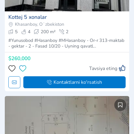
Kottej 5 xonalar
Khasanboy, Oʻzbekiston
5
4
200 m²
2
#Yunusobod #Hasanboy #MHasanboy - Or-r 313-maktab
- gektar - 2 - Fasad 10/20 - Uyning qavatl…
$260,000
Tavsiya eting
Kontaktlarni ko'rsatish