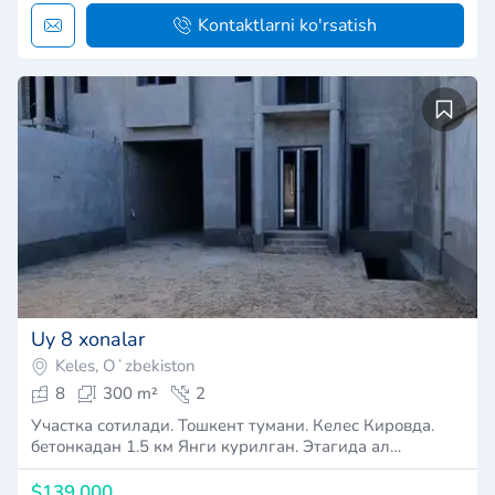
Kontaktlarni ko'rsatish
Uy 8 xonalar
Keles, Oʻzbekiston
8
300 m²
2
Участка сотилади. Тошкент тумани. Келес Кировда.
бетонкадан 1.5 км Янги курилган. Этагида ал…
$139,000