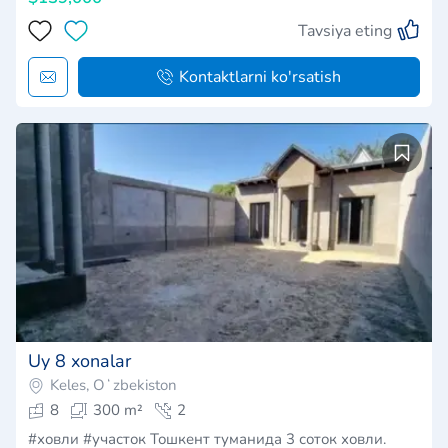
Tavsiya eting
Kontaktlarni ko'rsatish
Uy 8 xonalar
Keles, Oʻzbekiston
8
300 m²
2
#ховли #участок Тошкент туманида 3 соток ховли.