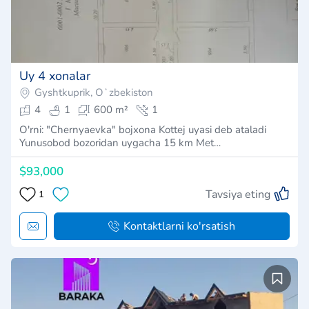
Uy 4 xonalar
Gyshtkuprik, Oʻzbekiston
4
1
600 m²
1
O'rni: "Chernyaevka" bojxona Kottej uyasi deb ataladi
Yunusobod bozoridan uygacha 15 km Met…
$93,000
Tavsiya eting
1
Kontaktlarni ko'rsatish