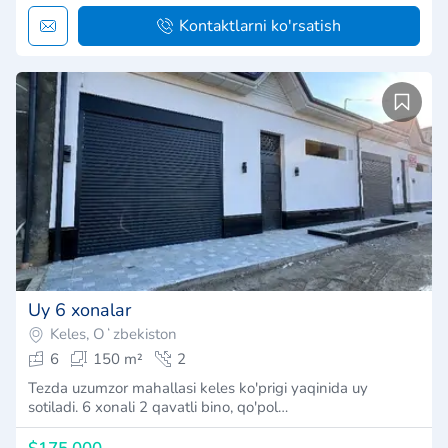
Kontaktlarni ko'rsatish
Uy 6 xonalar
Keles, Oʻzbekiston
6
150 m²
2
Tezda uzumzor mahallasi keles ko'prigi yaqinida uy
sotiladi. 6 xonali 2 qavatli bino, qo'pol…