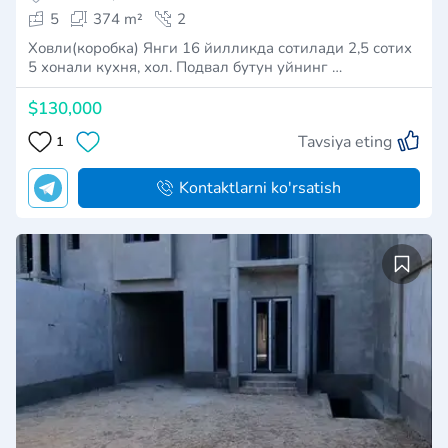
5
374 m²
2
Ховли(коробка) Янги 16 йилликда сотилади 2,5 сотих
5 хонали кухня, хол. Подвал бутун уйнинг …
$130,000
Tavsiya eting
1
Kontaktlarni ko'rsatish