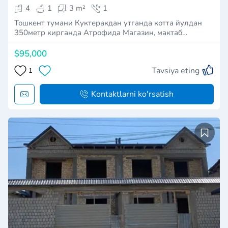
4
1
3 m²
1
Тошкент тумани Куктеракдан утганда котта йулдан
350метр кирганда Атрофида Магазин, мактаб…
$95,000
Tavsiya eting
1
Kontaktlarni ko'rsatish