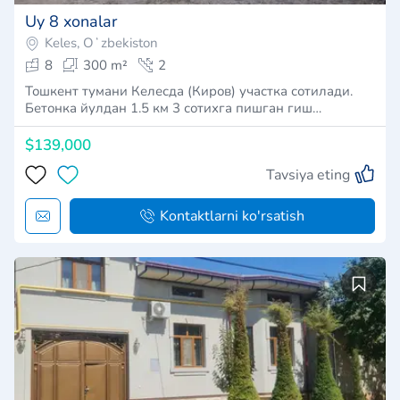
Uy 8 xonalar
Keles, Oʻzbekiston
8
300 m²
2
Тошкент тумани Келесда (Киров) участка сотилади.
Бетонка йулдан 1.5 км 3 сотихга пишган гиш…
$139,000
Tavsiya eting
Kontaktlarni ko'rsatish