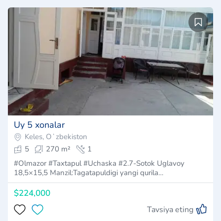
Uy 5 xonalar
Keles, Oʻzbekiston
5
270 m²
1
#Olmazor #Taxtapul #Uchaska #2.7-Sotok Uglavoy
18,5×15,5 Manzil:Tagatapuldigi yangi qurila…
$224,000
Tavsiya eting