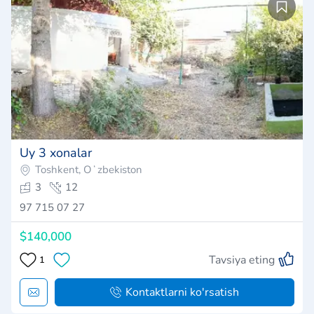
Uy 3 xonalar
Toshkent, Oʻzbekiston
3
12
97 715 07 27
$140,000
Tavsiya eting
1
Kontaktlarni ko'rsatish