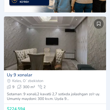
Uy 9 xonalar
Keles, Oʻzbekiston
9
300 m²
2
Sotaman: 9 xonali,2 kavatli 2,7 sotixda joilashgan zo'r uy.
Umumiy maydoni: 300 kv.m. Uyda 9…
$224,594