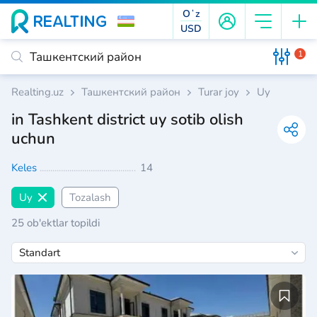
Oʻz
USD
1
Realting.uz
Ташкентский район
Turar joy
Uy
in Tashkent district uy sotib olish
uchun
Keles
14
Uy
Tozalash
25 ob'ektlar topildi