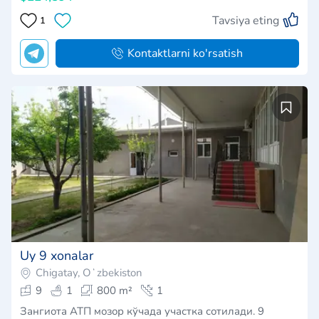
Tavsiya eting
1
Kontaktlarni ko'rsatish
Uy 9 xonalar
Chigatay, Oʻzbekiston
9
1
800 m²
1
Зангиота АТП мозор кўчада участка сотилади. 9