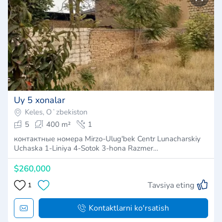
Uy 5 xonalar
Keles, Oʻzbekiston
5
400 m²
1
контактные номера Mirzo-Ulug'bek Centr Lunacharskiy
Uchaska 1-Liniya 4-Sotok 3-hona Razmer…
$260,000
Tavsiya eting
1
Kontaktlarni ko'rsatish