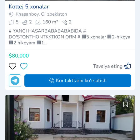
Kottej 5 xonalar
Khasanboy, Oʻzbekiston
5
2
160 m²
2
# YANGI HASARBABABABABIDA #
DO'STONTHONTKKTKON ORM # 🏢5 xonalar 🏢2-hikoya
🏢2 hikoyam 🏢1…
$80,000
Tavsiya eting
Kontaktlarni ko'rsatish