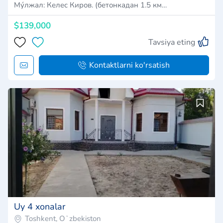
Му́лжал: Келес Киров. (бетонкадан 1.5 км…
$139,000
Tavsiya eting
Kontaktlarni ko'rsatish
Uy 4 xonalar
Toshkent, Oʻzbekiston