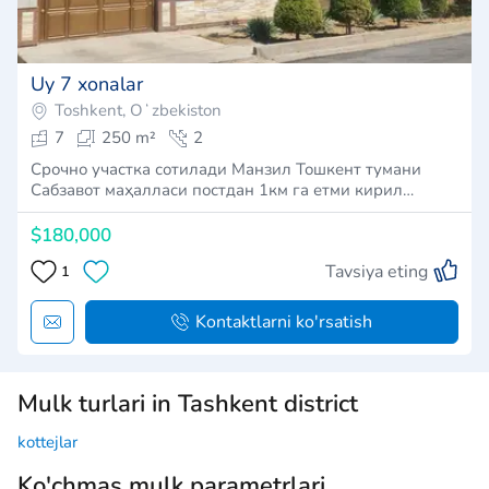
Uy 7 xonalar
Toshkent, Oʻzbekiston
7
250 m²
2
Срочно участка сотилади Манзил Тошкент тумани
Сабзавот маҳалласи постдан 1км га етми кирил…
$180,000
Tavsiya eting
1
Kontaktlarni ko'rsatish
Mulk turlari in Tashkent district
kottejlar
Ko'chmas mulk parametrlari