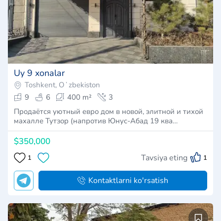
Uy 9 xonalar
Toshkent, Oʻzbekiston
9
6
400 m²
3
Продаётся уютный евро дом в новой, элитной и тихой
махалле Тутзор (напротив Юнус-Абад 19 ква…
$350,000
Tavsiya eting
1
1
Kontaktlarni ko'rsatish