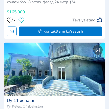
хонаси бор. 8 сотих. фасад 24 метр. (24…
$165,000
Tavsiya eting
2
Kontaktlarni ko'rsatish
Uy 11 xonalar
Keles, Oʻzbekiston