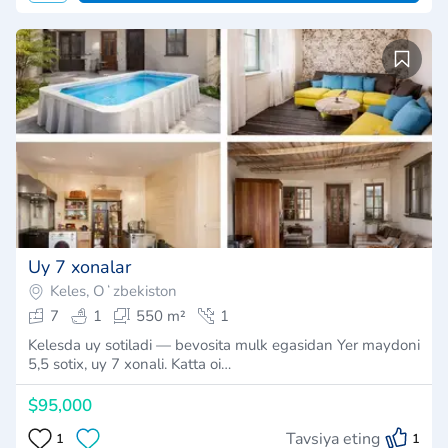
Uy 7 xonalar
Keles, Oʻzbekiston
7
1
550 m²
1
Kelesda uy sotiladi — bevosita mulk egasidan Yer maydoni
5,5 sotix, uy 7 xonali. Katta oi…
$95,000
Tavsiya eting
1
1