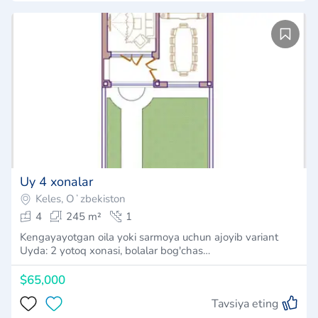
Uy 4 xonalar
Keles, Oʻzbekiston
4
245 m²
1
Kengayayotgan oila yoki sarmoya uchun ajoyib variant
Uyda: 2 yotoq xonasi, bolalar bog'chas…
$65,000
Tavsiya eting