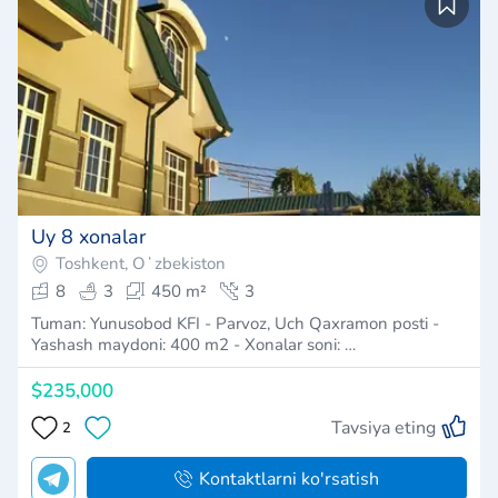
Uy 8 xonalar
Toshkent, Oʻzbekiston
8
3
450 m²
3
Tuman: Yunusobod KFI - Parvoz, Uch Qaxramon posti -
Yashash maydoni: 400 m2 - Xonalar soni: …
$235,000
Tavsiya eting
2
Kontaktlarni ko'rsatish