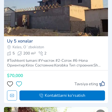
Uy 5 xonalar
Keles, Oʻzbekiston
5
200 m²
2
#Toshkent tumani #Участок #2-Соток #6-Hona
Ориентир:Kirov Состояние:Korobka Тип строения:Sh…
$70,000
Tavsiya eting
Kontaktlarni ko'rsatish