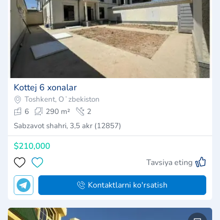
Kottej 6 xonalar
Toshkent, Oʻzbekiston
6
290 m²
2
Sabzavot shahri, 3,5 akr (12857)
$210,000
Tavsiya eting
Kontaktlarni ko'rsatish