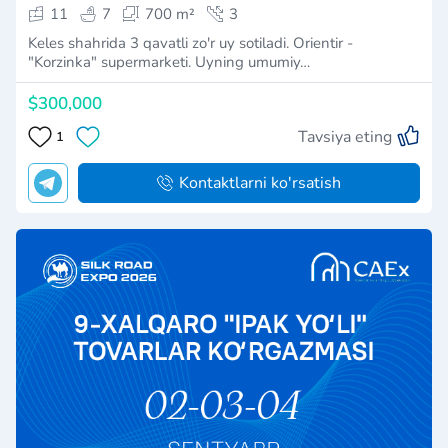
11
7
700 m²
3
Keles shahrida 3 qavatli zo'r uy sotiladi. Orientir -
"Korzinka" supermarketi. Uyning umumiy…
$300,000
Tavsiya eting
1
Kontaktlarni ko'rsatish