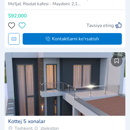
Mo'ljal: Risolat kafesi - Maydoni: 2,1…
$92,000
Tavsiya eting
Kontaktlarni ko'rsatish
Kottej 5 xonalar
Toshkent, Oʻzbekiston