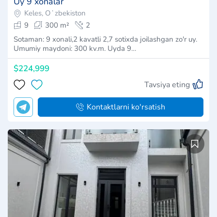
Uy 9 xonalar
Keles, Oʻzbekiston
9
300 m²
2
Sotaman: 9 xonali,2 kavatli 2,7 sotixda joilashgan zo'r uy.
Umumiy maydoni: 300 kv.m. Uyda 9…
$224,999
Tavsiya eting
Kontaktlarni ko'rsatish