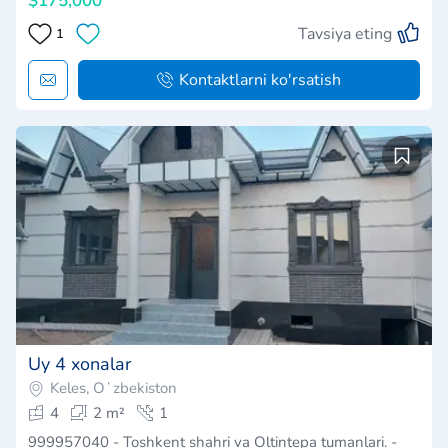
$175,000
Tavsiya eting
1
Kontaktlarni ko'rsatish
Uy 4 xonalar
Keles, Oʻzbekiston
4
2 m²
1
999957040 - Toshkent shahri va Oltintepa tumanlari. -