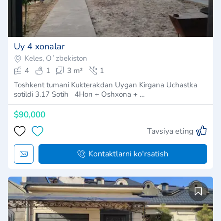
Uy 4 xonalar
Keles, Oʻzbekiston
4
1
3 m²
1
Toshkent tumani Kukterakdan Uygan Kirgana Uchastka
sotildi 3.17 Sotih 4Hon + Oshxona + …
$90,000
Tavsiya eting
Kontaktlarni ko'rsatish