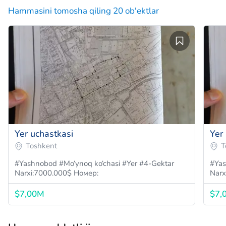
Hammasini tomosha qiling 20 ob'ektlar
Yer uchastkasi
Yer
Toshkent
T
#Yashnobod #Mo‘ynoq ko‘chasi #Yer #4-Gektar
#Yashnobod #Mo‘
Narxi:7000.000$ Номер:
Narx
$7,00M
$7,