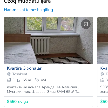
Uzoq muddatli ijara
Hammasini tomosha qiling
Kvartira 3 xonalar
Kvar
Toshkent
T
3
65 m²
4/4
3
контактные номера Аренда Ц4 Алайский,
9035
Мустакиллик, Шедевр. 3ком 3/4/4 65м² Т…
xona
$550
oyiga
$50