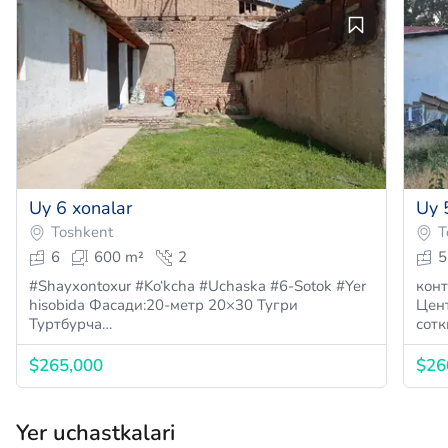
Uy 6 xonalar
Uy 
Toshkent
T
6
600 m²
2
5
#Shayxontoxur #Ko‘kcha #Uchaska #6-Sotok #Yer
конта
hisobida Фасади:20-метр 20×30 Тугри
Цент
Туртбурча…
сотк
$265,000
$26
Yer uchastkalari