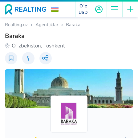
Oʻz
USD
Realting.uz
Agentliklar
Baraka
Baraka
Oʻzbekiston, Toshkent