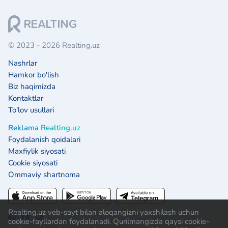
© 2023 - 2026 Realting.uz
Nashrlar
Hamkor bo'lish
Biz haqimizda
Kontaktlar
To'lov usullari
Reklama Realting.uz
Foydalanish qoidalari
Maxfiylik siyosati
Cookie siyosati
Ommaviy shartnoma
Realting.uz veb-sayt bilan aloqangizni yaxshilash uchun
cookie-fayllardan foydalanadi. Qurilmangizda qaysi cookie-