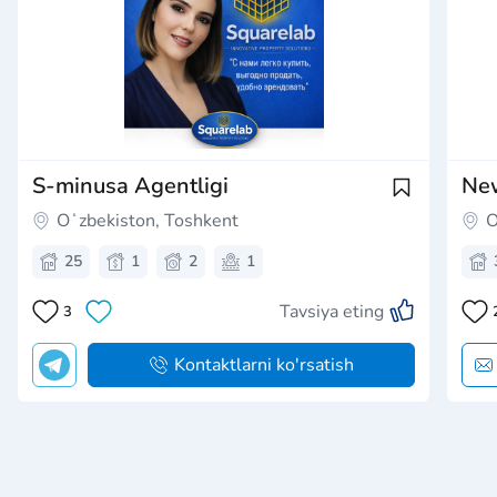
S-minusa Agentligi
New
Oʻzbekiston, Toshkent
O
25
1
2
1
Tavsiya eting
3
Kontaktlarni ko'rsatish