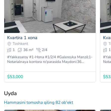
Kvartira 1 xona
Kva
Toshkent
T
1
36 m²
2/4
1
#Yakkasaroy #1-Hona #1/2/4 #Galereyka Manzil:1-
#Yakkasaroy #1-H
Notarialnaya kontora ro'parasida Maydoni:36…
$53,000
$53
Uyda
Hammasini tomosha qiling 82 ob'ekt