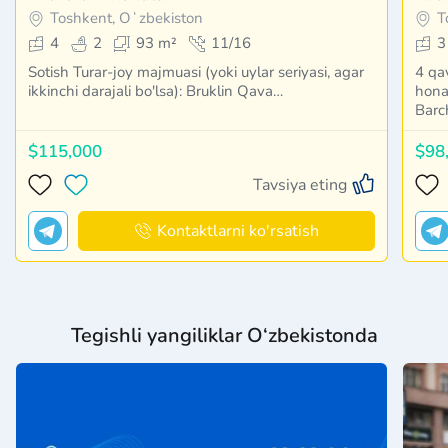
Toshkent, Oʻzbekiston
T
4
2
93 m²
11/16
3
Sotish Turar-joy majmuasi (yoki uylar seriyasi, agar
4 qa
ikkinchi darajali bo'lsa): Bruklin Qava…
hona
Barc
$115,000
$98
Tavsiya eting
Kontaktlarni ko'rsatish
Tegishli yangiliklar O‘zbekistonda