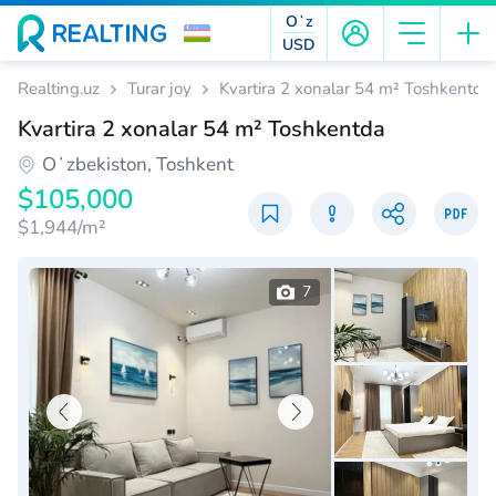
Oʻz
USD
Realting.uz
Turar joy
Kvartira 2 xonalar 54 m² Toshkentda
Kvartira 2 xonalar 54 m² Toshkentda
Oʻzbekiston, Toshkent
$105,000
$1,944/m²
7