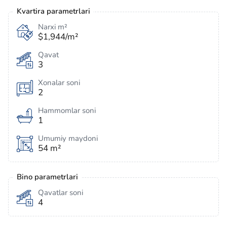
Kvartira parametrlari
Narxi m²
$1,944/m²
Qavat
3
Xonalar soni
2
Hammomlar soni
1
Umumiy maydoni
54 m²
Bino parametrlari
Qavatlar soni
4