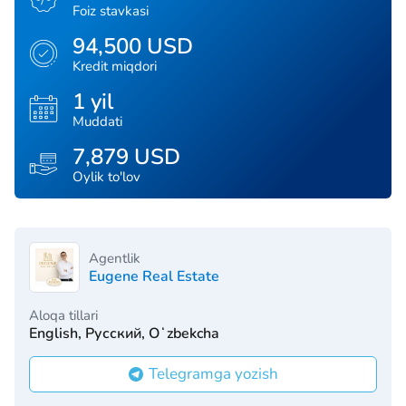
Foiz stavkasi
94,500 USD
Kredit miqdori
1 yil
Muddati
7,879 USD
Oylik to'lov
Agentlik
Eugene Real Estate
Aloqa tillari
English, Русский, Oʻzbekcha
Telegramga yozish