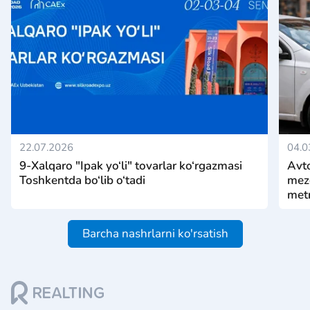
22.07.2026
04.0
9-Xalqaro "Ipak yo‘li" tovarlar ko‘rgazmasi
Avto
Toshkentda bo‘lib o‘tadi
mezo
metr
Barcha nashrlarni ko'rsatish