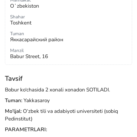
Mamlakat
Oʻzbekiston
Shahar
Toshkent
Tuman
Яккасарайский район
Manzil
Babur Street, 16
Tavsif
Bobur ko‘chasida 2 xonali xonadon SOTILADI.
Tuman:
Yakkasaroy
Mo‘ljal:
O‘zbek tili va adabiyoti universiteti (sobiq
Pedinstitut)
PARAMETRLARI: