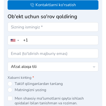
Kontaktlarni ko'rsatish
Ob'ekt uchun so'rov qoldiring
▼
Xabarni kiriting
*
Taklif qilinganlardan tanlang
Matningizni yozing
Men shaxsiy ma'lumotlarni qayta ishlash
qoidalari bilan tanishman va roziman.