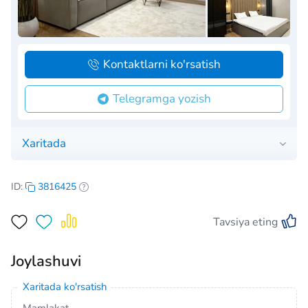
Kontaktlarni ko'rsatish
Telegramga yozish
Xaritada
ID:
3816425
Tavsiya eting
Joylashuvi
Xaritada ko'rsatish