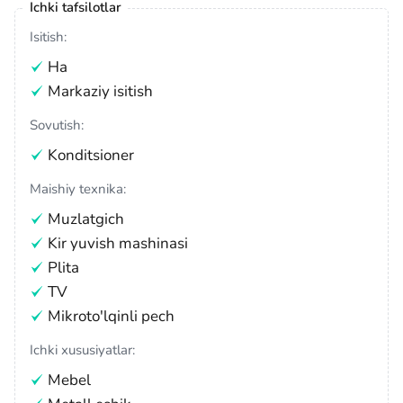
Ichki tafsilotlar
Isitish:
Ha
Markaziy isitish
Sovutish:
Konditsioner
Maishiy texnika:
Muzlatgich
Kir yuvish mashinasi
Plita
TV
Mikroto'lqinli pech
Ichki xususiyatlar:
Mebel