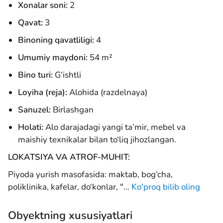
Xonalar soni:
2
Qavat:
3
Binoning qavatliligi:
4
Umumiy maydoni:
54 m²
Bino turi:
G‘ishtli
Loyiha (reja):
Alohida (razdelnaya)
Sanuzel:
Birlashgan
Holati:
Alo darajadagi yangi ta’mir, mebel va
maishiy texnikalar bilan to‘liq jihozlangan.
LOKATSIYA VA ATROF-MUHIT:
​Piyoda yurish masofasida: maktab, bog‘cha,
poliklinika, kafelar, do‘konlar, "
…
Ko'proq bilib oling
Obyektning xususiyatlari