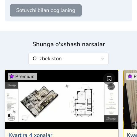
Sotuvchi bilan bog'laning
Shunga o'xshash narsalar
Premium
P
Kvartira 4 xonalar
Kvar