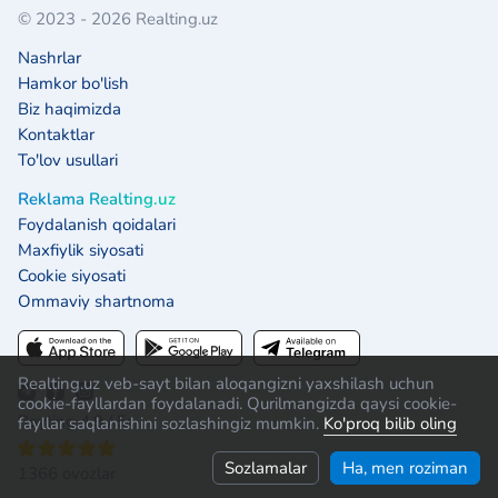
© 2023 - 2026 Realting.uz
Nashrlar
Hamkor bo'lish
Biz haqimizda
Kontaktlar
To'lov usullari
Reklama Realting.uz
Foydalanish qoidalari
Maxfiylik siyosati
Cookie siyosati
Ommaviy shartnoma
Realting.uz veb-sayt bilan aloqangizni yaxshilash uchun
cookie-fayllardan foydalanadi. Qurilmangizda qaysi cookie-
Reyting 4.9 / 5:
fayllar saqlanishini sozlashingiz mumkin.
Ko'proq bilib oling
Sozlamalar
Ha, men roziman
1366 ovozlar