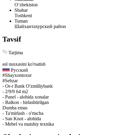
Oʻzbekiston
Shahar
Toshkent
Tuman
Шайхантахурский район
Tavsif
Tarjima
asl nusxasini ko'rsatish
Русский
#Shayxontoxur
#Sebzar
- Or-r Bank O'zmilliybank
- 2/9/9 64 m2
- Panel - alohida xonalar
- Balkon - birlashtirilgan
Dumba emas
- Ta'mirlash - o'rtacha
- San Knot - alohida
- Mebel va maishiy texnika