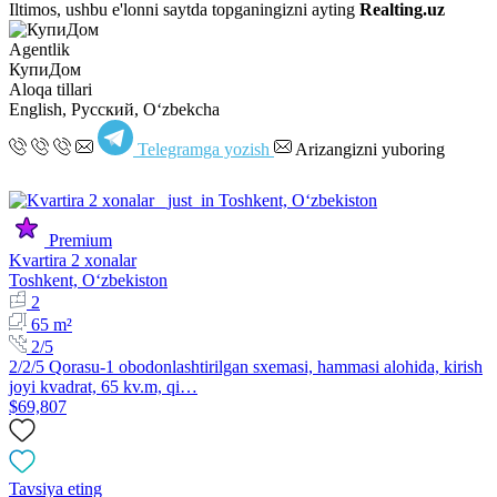
Iltimos, ushbu e'lonni saytda topganingizni ayting
Realting.uz
Agentlik
КупиДом
Aloqa tillari
English, Русский, Oʻzbekcha
Telegramga yozish
Arizangizni yuboring
Premium
Kvartira 2 xonalar
Toshkent, Oʻzbekiston
2
65 m²
2/5
2/2/5 Qorasu-1 obodonlashtirilgan sxemasi, hammasi alohida, kirish
joyi kvadrat, 65 kv.m, qi…
$69,807
Tavsiya eting