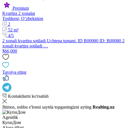
Premium
Kvartira 2 xonalar
Toshkent, Oʻzbekiston
2
52 m²
4/5
2 xonali kvartira sotiladi Uchtepa tumani. ID B00080 ID: B00080 2
xonali kvartira sotiladi …
$66,000
Tavsiya eting
Kontaktlarni ko'rsatish
Iltimos, ushbu e'lonni saytda topganingizni ayting
Realting.uz
Agentlik
КупиДом
Aloqa tillari