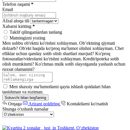
Telefon raqami
*
Email
Afzal aloqa tili
Xabarni kiriting
*
Taklif qilinganlardan tanlang
Matningizni yozing
Men ushbu ob'ektni ko'rishni xohlayman.
Ob’ektning qiymati
dolzarb?
Ob'ekt haqida ko'proq ma'lumot olishni xohlayman.
Chet
elliklar uchun qanday sotib olish shartlari mavjud?
Ko'proq
fotosuratlar/videolarni ko'rishni xohlayman.
Kredit/ipoteka sotib
olish mumkinmi?
Ko'chmas mulk sotib olayotganda yashash uchun
ruxsat olamanmi?
Men shaxsiy ma'lumotlarni qayta ishlash qoidalari bilan
tanishman va roziman.
Sotuvchi bilan bog'laning
Orqaga
Arizani qoldiring
Kontaktlarni ko'rsatish
Shunga o'xshash narsalar