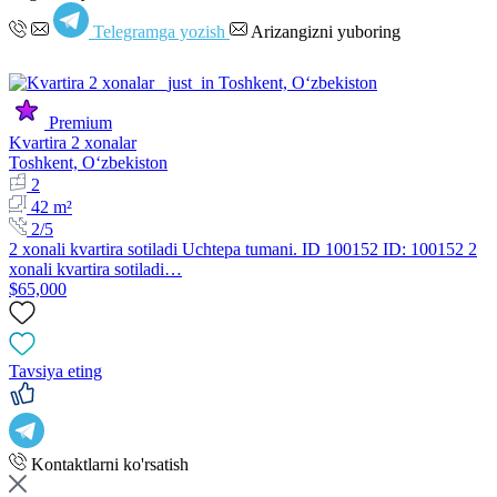
Telegramga yozish
Arizangizni yuboring
Premium
Kvartira 2 xonalar
Toshkent, Oʻzbekiston
2
42 m²
2/5
2 xonali kvartira sotiladi Uchtepa tumani. ID 100152 ID: 100152 2
xonali kvartira sotiladi…
$65,000
Tavsiya eting
Kontaktlarni ko'rsatish