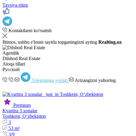
Tavsiya eting
Kontaktlarni ko'rsatish
Iltimos, ushbu e'lonni saytda topganingizni ayting
Realting.uz
Agentlik
Dilshod Real Estate
Aloqa tillari
Русский
Telegramga yozish
Arizangizni yuboring
Premium
Kvartira 3 xonalar
Toshkent, Oʻzbekiston
3
53 m²
3/9