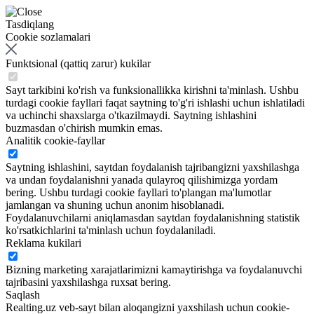
Tasdiqlang
Cookie sozlamalari
Funktsional (qattiq zarur) kukilar
Sayt tarkibini ko'rish va funksionallikka kirishni ta'minlash. Ushbu
turdagi cookie fayllari faqat saytning to'g'ri ishlashi uchun ishlatiladi
va uchinchi shaxslarga o'tkazilmaydi. Saytning ishlashini
buzmasdan o'chirish mumkin emas.
Analitik cookie-fayllar
Saytning ishlashini, saytdan foydalanish tajribangizni yaxshilashga
va undan foydalanishni yanada qulayroq qilishimizga yordam
bering. Ushbu turdagi cookie fayllari to'plangan ma'lumotlar
jamlangan va shuning uchun anonim hisoblanadi.
Foydalanuvchilarni aniqlamasdan saytdan foydalanishning statistik
ko'rsatkichlarini ta'minlash uchun foydalaniladi.
Reklama kukilari
Bizning marketing xarajatlarimizni kamaytirishga va foydalanuvchi
tajribasini yaxshilashga ruxsat bering.
Saqlash
Realting.uz veb-sayt bilan aloqangizni yaxshilash uchun cookie-