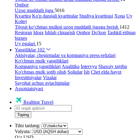
Ombor
Uzoq muddatli ijara
5016
Kvartira
Ko'p darajali kvartiralar
Studiya kvartirasi
Xona
Uy
Kottej
Tijorat ko‘chmas mulkni uzoq muddatli ijaraga berish
1412
Restoran
Idora
Ishlab chiqarish
Ombor
Do'kon
Tashkil etilgan
biznes
Uy egalari
15
Yangiliklar
102
Aktsiyalar, chegirmalar va kompaniya press-relizlari
Ko'chmas mulk yangiliklari
Kompaniya yangiliklari
Analitika
Intervyu
Shaxsiy tajriba
Ko'chmas mulk sotib olish
Soliqlar
Ish
Chet elda hayot
Investitsiyalar
Vizalar
Sayohat uchun aviachiptalar
Assotsiatsiyasi
Realting Travel
Toping
Tilni tanlang:
Valyuta:
Oʻz
USD