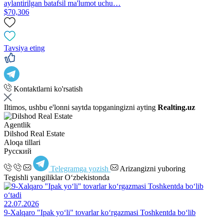
aylantirilgan batafsil ma'lumot uchu…
$70,306
Tavsiya eting
Kontaktlarni ko'rsatish
Iltimos, ushbu e'lonni saytda topganingizni ayting
Realting.uz
Agentlik
Dilshod Real Estate
Aloqa tillari
Русский
Telegramga yozish
Arizangizni yuboring
Tegishli yangiliklar O‘zbekistonda
22.07.2026
9-Xalqaro "Ipak yo‘li" tovarlar ko‘rgazmasi Toshkentda bo‘lib