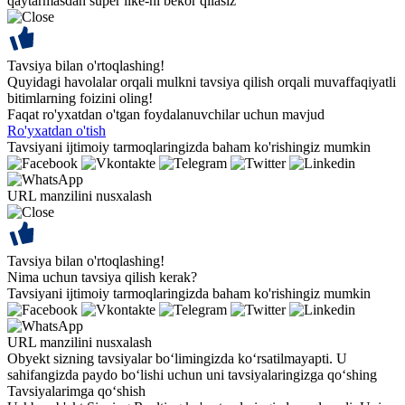
qaytarmasdan super like-ni bekor qilasiz
Tavsiya bilan o'rtoqlashing!
Quyidagi havolalar orqali mulkni tavsiya qilish orqali muvaffaqiyatli
bitimlarning foizini oling!
Faqat ro'yxatdan o'tgan foydalanuvchilar uchun mavjud
Ro'yxatdan o'tish
Tavsiyani ijtimoiy tarmoqlaringizda baham ko'rishingiz mumkin
URL manzilini nusxalash
Tavsiya bilan o'rtoqlashing!
Nima uchun tavsiya qilish kerak?
Tavsiyani ijtimoiy tarmoqlaringizda baham ko'rishingiz mumkin
URL manzilini nusxalash
Obyekt sizning tavsiyalar bo‘limingizda ko‘rsatilmayapti. U
sahifangizda paydo bo‘lishi uchun uni tavsiyalaringizga qo‘shing
Tavsiyalarimga qo‘shish