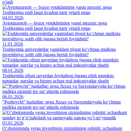
o‘tadi
04.03.2026
Avtoturargoh — bozor yetukligining yangi mezoni: nega
Toshkentga endi faqat kvadrat metr yetarli emas
11.01.2026
Toshkentda universitetlar yaqinidagi tijorat ko‘chmas mulkiga
investitsiya: sotib olib ijaraga berish foydalimi?
08.01.2026
Toshkentda ofisni qayerdan foydaliroq ijaraga olish mumkin:
tumanlar, narxlar va biznes uchun real imkoniyatlar sharhi
06.01.2026
“Portlovchi” hududlar: nega Jizzax va Surxondaryoda ko‘chmas
mulkka qiziqish tez sur’atlarda oshmoqda
03.01.2026
O‘zbekistonda yerga investitsion qiziqishning oshishi: uchastkani