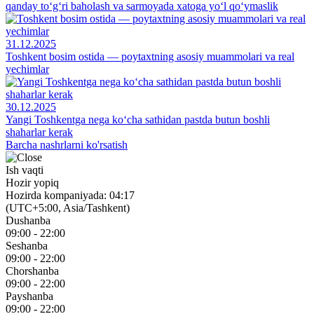
qanday to‘g‘ri baholash va sarmoyada xatoga yo‘l qo‘ymaslik
31.12.2025
Toshkent bosim ostida — poytaxtning asosiy muammolari va real
yechimlar
30.12.2025
Yangi Toshkentga nega ko‘cha sathidan pastda butun boshli
shaharlar kerak
Barcha nashrlarni ko'rsatish
Ish vaqti
Hozir yopiq
Hozirda kompaniyada: 04:17
(UTC+5:00, Asia/Tashkent)
Dushanba
09:00 - 22:00
Seshanba
09:00 - 22:00
Chorshanba
09:00 - 22:00
Payshanba
09:00 - 22:00