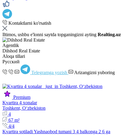
Kontaktlarni ko'rsatish
Iltimos, ushbu e'lonni saytda topganingizni ayting
Realting.uz
Agentlik
Dilshod Real Estate
Aloqa tillari
Русский
Telegramga yozish
Arizangizni yuboring
Premium
Kvartira 4 xonalar
Toshkent, Oʻzbekiston
4
67 m²
4/4
Kvartira sotiladi Yashnaobod tumani 3 4 balkonga 2 6 ga