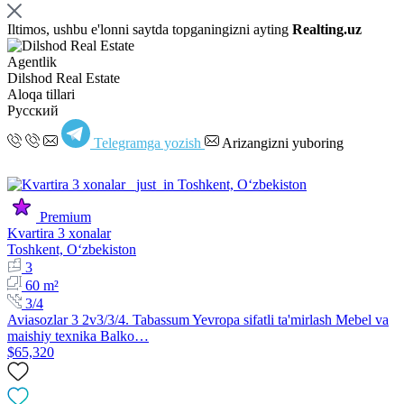
Iltimos, ushbu e'lonni saytda topganingizni ayting
Realting.uz
Agentlik
Dilshod Real Estate
Aloqa tillari
Русский
Telegramga yozish
Arizangizni yuboring
Premium
Kvartira 3 xonalar
Toshkent, Oʻzbekiston
3
60 m²
3/4
Aviasozlar 3 2v3/3/4. Tabassum Yevropa sifatli ta'mirlash Mebel va
maishiy texnika Balko…
$65,320