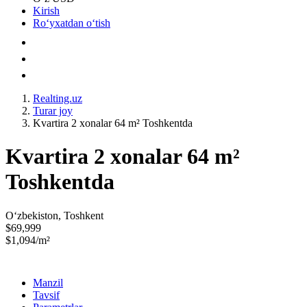
Kirish
Roʻyxatdan oʻtish
Realting.uz
Turar joy
Kvartira 2 xonalar 64 m² Toshkentda
Kvartira 2 xonalar 64 m²
Toshkentda
Oʻzbekiston, Toshkent
$69,999
$1,094/m²
Manzil
Tavsif