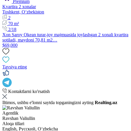
Premium
Kvartira 2 xonalar
Toshkent, Oʻzbekiston
2
70 m²
2/18
Xon Saroy Okean turar-joy majmuasida joylashgan 2 xonali kvartira
sotiladi, maydoni 70,81 m2…
$69,000
Tavsiya eting
Kontaktlarni ko'rsatish
Iltimos, ushbu e'lonni saytda topganingizni ayting
Realting.uz
Agentlik
Ravshan Valiullin
Aloqa tillari
English, Русский, Oʻzbekcha