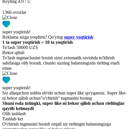
Reyting 4.9 / 5:
1366 ovozlar
super yoqtirish!
Reklama sizga yoqdimi? Qo'ying
super yoqtirish
1 ta super yoqtirish = 10 ta yoqtirish
To'lash 50000 UZS
Bekor qilish
To'lash tugmachasini bosish sizni avtomatik ravishda to'ldirish
sahifasiga olib boradi, chunki sizning balansingizda rielting etarli
emas
super yoqtirish!
Siz allaqachon ushbu ob'ekt uchun super like qo'ygansiz. Super like-
ni bekor qilish uchun"o'chirish" tugmasini bosing
Shuni esda tutingki, super like-ni bekor qilish uchun rieltinglar
qaytib kelmaydi
Olib tashlash
Tashlab ket
O'chirish tugmasini bosish orqali siz rieltingni balansingizga