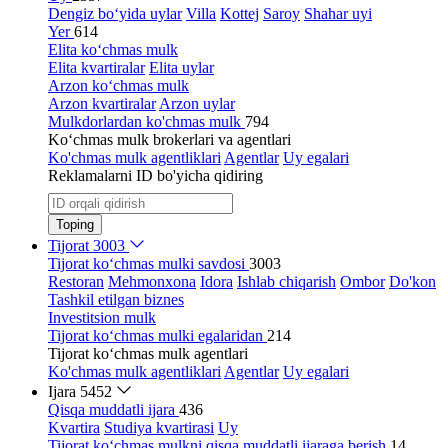
Dengiz bo‘yida uylar
Villa
Kottej
Saroy
Shahar uyi
Yer
614
Elita ko‘chmas mulk
Elita kvartiralar
Elita uylar
Arzon ko‘chmas mulk
Arzon kvartiralar
Arzon uylar
Mulkdorlardan ko'chmas mulk
794
Ko‘chmas mulk brokerlari va agentlari
Ko'chmas mulk agentliklari
Agentlar
Uy egalari
Reklamalarni ID bo'yicha qidiring
Toping
Tijorat
3003
Tijorat ko‘chmas mulki savdosi
3003
Restoran
Mehmonxona
Idora
Ishlab chiqarish
Ombor
Do'kon
Tashkil etilgan biznes
Investitsion mulk
Tijorat ko‘chmas mulki egalaridan
214
Tijorat ko‘chmas mulk agentlari
Ko'chmas mulk agentliklari
Agentlar
Uy egalari
Ijara
5452
Qisqa muddatli ijara
436
Kvartira
Studiya kvartirasi
Uy
Tijorat ko‘chmas mulkni qisqa muddatli ijaraga berish
14