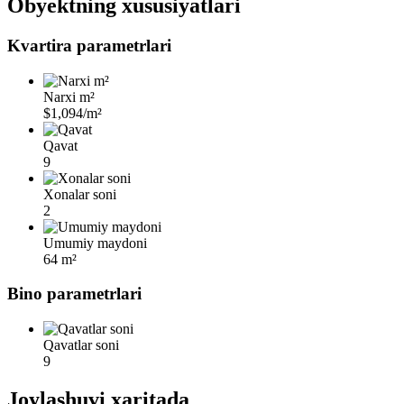
Obyektning xususiyatlari
Kvartira parametrlari
Narxi m²
$1,094/m²
Qavat
9
Xonalar soni
2
Umumiy maydoni
64 m²
Bino parametrlari
Qavatlar soni
9
Joylashuvi xaritada