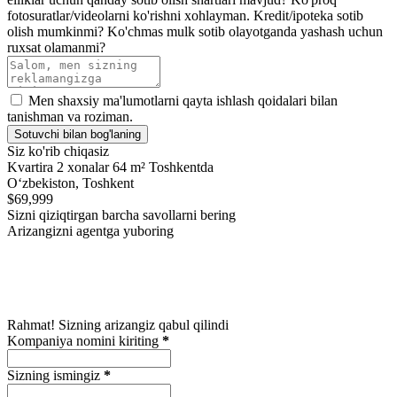
fotosuratlar/videolarni ko'rishni xohlayman.
Kredit/ipoteka sotib
olish mumkinmi?
Ko'chmas mulk sotib olayotganda yashash uchun
ruxsat olamanmi?
Men shaxsiy ma'lumotlarni qayta ishlash qoidalari bilan
tanishman va roziman.
Sotuvchi bilan bog'laning
Siz ko'rib chiqasiz
Kvartira 2 xonalar 64 m² Toshkentda
Oʻzbekiston, Toshkent
$69,999
Sizni qiziqtirgan barcha savollarni bering
Arizangizni agentga yuboring
Rahmat! Sizning arizangiz qabul qilindi
Kompaniya nomini kiriting
*
Sizning ismingiz
*