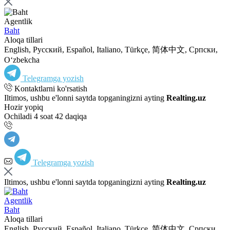
Agentlik
Baht
Aloqa tillari
English, Русский, Español, Italiano, Türkçe, 简体中文, Српски,
Oʻzbekcha
Telegramga yozish
Kontaktlarni ko'rsatish
Iltimos, ushbu e'lonni saytda topganingizni ayting
Realting.uz
Hozir yopiq
Ochiladi 4 soat 42 daqiqa
Telegramga yozish
Iltimos, ushbu e'lonni saytda topganingizni ayting
Realting.uz
Agentlik
Baht
Aloqa tillari
English, Русский, Español, Italiano, Türkçe, 简体中文, Српски,