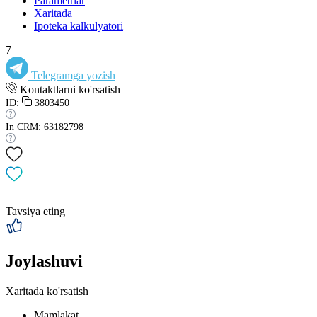
Parametrlar
Xaritada
Ipoteka kalkulyatori
7
Telegramga yozish
Kontaktlarni ko'rsatish
ID:
3803450
In CRM: 63182798
Tavsiya eting
Joylashuvi
Xaritada ko'rsatish
Mamlakat