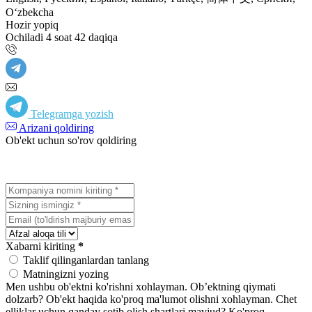
Oʻzbekcha
Hozir yopiq
Ochiladi 4 soat 42 daqiqa
Telegramga yozish
Arizani qoldiring
Ob'ekt uchun so'rov qoldiring
Xabarni kiriting
*
Taklif qilinganlardan tanlang
Matningizni yozing
Men ushbu ob'ektni ko'rishni xohlayman.
Ob’ektning qiymati
dolzarb?
Ob'ekt haqida ko'proq ma'lumot olishni xohlayman.
Chet
elliklar uchun qanday sotib olish shartlari mavjud?
Ko'proq