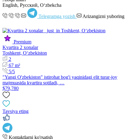
English, Русский, Oʻzbekcha
Telegramga yozish
Arizangizni yuboring
Premium
Kvartira 2 xonalar
Toshkent, Oʻzbekiston
2
67 m²
5/5
"Yangi O'zbekiston" istirohat bog'i yaqinidagi elit turar-joy
majmuasida kvartira sotiladi, …
$79,780
Tavsiya eting
Kontaktlarni ko'rsatish