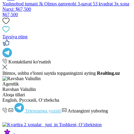
Yashnobod tumani Jk Olmos qarorgohi 3-qavat 53 kvadrat 3x xona
Narxi: $67,500
$67,500
Tavsiya eting
Kontaktlarni ko'rsatish
Iltimos, ushbu e'lonni saytda topganingizni ayting
Realting.uz
Agentlik
Ravshan Valiullin
Aloqa tillari
English, Русский, Oʻzbekcha
Telegramga yozish
Arizangizni yuboring