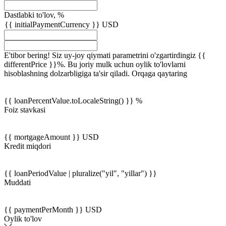
Dastlabki to'lov, %
{{ initialPaymentCurrency }} USD
E'tibor bering! Siz uy-joy qiymati parametrini o'zgartirdingiz {{
differentPrice }}%. Bu joriy mulk uchun oylik to'lovlarni
hisoblashning dolzarbligiga ta'sir qiladi.
Orqaga qaytaring
{{ loanPercentValue.toLocaleString() }} %
Foiz stavkasi
{{ mortgageAmount }} USD
Kredit miqdori
{{ loanPeriodValue | pluralize("yil", "yillar") }}
Muddati
{{ paymentPerMonth }} USD
Oylik to'lov