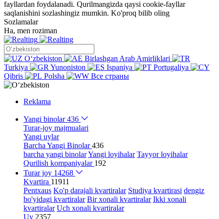
fayllardan foydalanadi. Qurilmangizda qaysi cookie-fayllar
saqlanishini sozlashingiz mumkin.
Ko'proq bilib oling
Sozlamalar
Ha, men roziman
Oʻzbekiston
Birlashgan Arab Amirliklari
Turkiya
Yunoniston
Ispaniya
Portugaliya
Qibris
Polsha
Все страны
Reklama
Yangi binolar
436
Turar-joy majmualari
Yangi uylar
Barcha Yangi Binolar
436
barcha yangi binolar
Yangi loyihalar
Tayyor loyihalar
Qurilish kompaniyalar
192
Turar joy
14268
Kvartira
11911
Pentxaus
Ko'p darajali kvartiralar
Studiya kvartirasi
dengiz
bo'yidagi kvartiralar
Bir xonali kvartiralar
Ikki xonali
kvartiralar
Uch xonali kvartiralar
Uy
2357