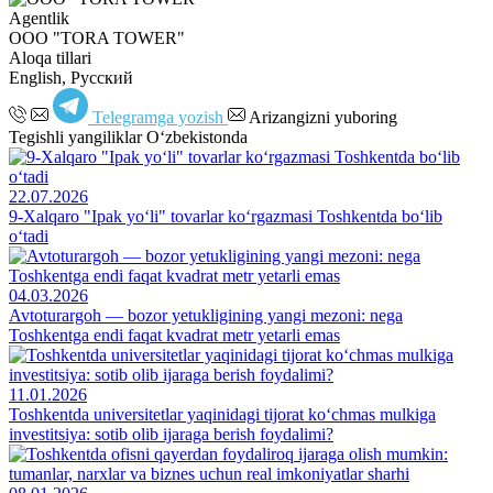
Agentlik
OOO "TORA TOWER"
Aloqa tillari
English, Русский
Telegramga yozish
Arizangizni yuboring
Tegishli yangiliklar O‘zbekistonda
22.07.2026
9-Xalqaro "Ipak yo‘li" tovarlar ko‘rgazmasi Toshkentda bo‘lib
o‘tadi
04.03.2026
Avtoturargoh — bozor yetukligining yangi mezoni: nega
Toshkentga endi faqat kvadrat metr yetarli emas
11.01.2026
Toshkentda universitetlar yaqinidagi tijorat ko‘chmas mulkiga
investitsiya: sotib olib ijaraga berish foydalimi?