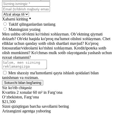
Xabarni kiriting
*
Taklif qilinganlardan tanlang
Matningizni yozing
Men ushbu ob'ektni ko'rishni xohlayman.
Ob’ektning qiymati
dolzarb?
Ob'ekt haqida ko'proq ma'lumot olishni xohlayman.
Chet
elliklar uchun qanday sotib olish shartlari mavjud?
Ko'proq
fotosuratlar/videolarni ko'rishni xohlayman.
Kredit/ipoteka sotib
olish mumkinmi?
Ko'chmas mulk sotib olayotganda yashash uchun
ruxsat olamanmi?
Men shaxsiy ma'lumotlarni qayta ishlash qoidalari bilan
tanishman va roziman.
Sotuvchi bilan bog'laning
Siz ko'rib chiqasiz
Kvartira 2 xonalar 60 m² in Fargʻona
Oʻzbekiston, Fargʻona
$21,500
Sizni qiziqtirgan barcha savollarni bering
Arizangizni agentga yuboring