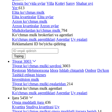
Dengiz bo‘yida uylar
Villa
Kottej
Saroy
Shahar uyi
Yer
613
Elita ko‘chmas mulk
Elita kvartiralar
Elita uylar
Arzon ko‘chmas mulk
Arzon kvartiralar
Arzon uylar
Mulkdorlardan ko'chmas mulk
794
Ko‘chmas mulk brokerlari va agentlari
Ko'chmas mulk agentliklari
Agentlar
Uy egalari
Reklamalarni ID bo'yicha qidiring
Toping
Tijorat
3003
Tijorat ko‘chmas mulki savdosi
3003
Restoran
Mehmonxona
Idora
Ishlab chiqarish
Ombor
Do'kon
Tashkil etilgan biznes
Investitsion mulk
Tijorat ko‘chmas mulki egalaridan
214
Tijorat ko‘chmas mulk agentlari
Ko'chmas mulk agentliklari
Agentlar
Uy egalari
Ijara
5450
Qisqa muddatli ijara
436
Kvartira
Studiya kvartirasi
Uy
Tijorat ko‘chmas mulkni qisqa muddatli ijaraga berish
14