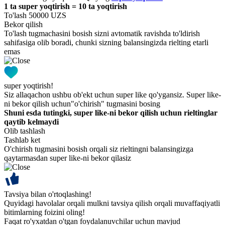
1 ta super yoqtirish = 10 ta yoqtirish
To'lash 50000 UZS
Bekor qilish
To'lash tugmachasini bosish sizni avtomatik ravishda to'ldirish
sahifasiga olib boradi, chunki sizning balansingizda rielting etarli
emas
super yoqtirish!
Siz allaqachon ushbu ob'ekt uchun super like qo'ygansiz. Super like-
ni bekor qilish uchun"o'chirish" tugmasini bosing
Shuni esda tutingki, super like-ni bekor qilish uchun rieltinglar
qaytib kelmaydi
Olib tashlash
Tashlab ket
O'chirish tugmasini bosish orqali siz rieltingni balansingizga
qaytarmasdan super like-ni bekor qilasiz
Tavsiya bilan o'rtoqlashing!
Quyidagi havolalar orqali mulkni tavsiya qilish orqali muvaffaqiyatli
bitimlarning foizini oling!
Faqat ro'yxatdan o'tgan foydalanuvchilar uchun mavjud