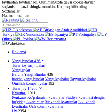
fayllardan foydalanadi. Qurilmangizda qaysi cookie-fayllar
saqlanishini sozlashingiz mumkin.
Ko'proq bilib oling
Sozlamalar
Ha, men roziman
Oʻzbekiston
Birlashgan Arab Amirliklari
Turkiya
Yunoniston
Ispaniya
Portugaliya
Qibris
Polsha
Все страны
Reklama
Yangi binolar
436
Turar-joy majmualari
Yangi uylar
Barcha Yangi Binolar
436
barcha yangi binolar
Yangi loyihalar
Tayyor loyihalar
Qurilish kompaniyalar
192
Turar joy
14265
Kvartira
11911
Pentxaus
Ko'p darajali kvartiralar
Studiya kvartirasi
dengiz
bo'yidagi kvartiralar
Bir xonali kvartiralar
Ikki xonali
kvartiralar
Uch xonali kvartiralar
Uy
2354