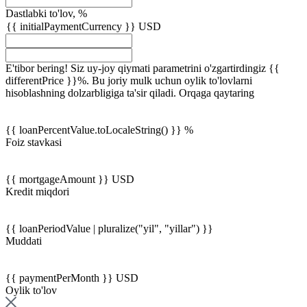
Dastlabki to'lov, %
{{ initialPaymentCurrency }} USD
E'tibor bering! Siz uy-joy qiymati parametrini o'zgartirdingiz {{
differentPrice }}%. Bu joriy mulk uchun oylik to'lovlarni
hisoblashning dolzarbligiga ta'sir qiladi.
Orqaga qaytaring
{{ loanPercentValue.toLocaleString() }} %
Foiz stavkasi
{{ mortgageAmount }} USD
Kredit miqdori
{{ loanPeriodValue | pluralize("yil", "yillar") }}
Muddati
{{ paymentPerMonth }} USD
Oylik to'lov