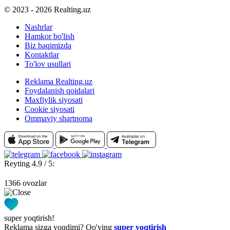
© 2023 - 2026 Realting.uz
Nashrlar
Hamkor bo'lish
Biz haqimizda
Kontaktlar
To'lov usullari
Reklama Realting.uz
Foydalanish qoidalari
Maxfiylik siyosati
Cookie siyosati
Ommaviy shartnoma
Reyting 4.9 / 5:
1366 ovozlar
super yoqtirish!
Reklama sizga yoqdimi? Qo'ying
super yoqtirish