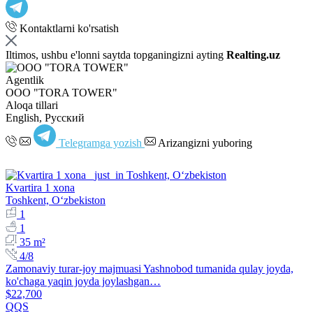
Kontaktlarni ko'rsatish
Iltimos, ushbu e'lonni saytda topganingizni ayting
Realting.uz
Agentlik
OOO "TORA TOWER"
Aloqa tillari
English, Русский
Telegramga yozish
Arizangizni yuboring
Kvartira 1 xona
Toshkent, Oʻzbekiston
1
1
35 m²
4/8
Zamonaviy turar-joy majmuasi Yashnobod tumanida qulay joyda,
ko'chaga yaqin joyda joylashgan…
$22,700
QQS