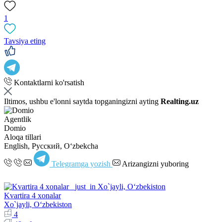
1
Tavsiya eting
Kontaktlarni ko'rsatish
Iltimos, ushbu e'lonni saytda topganingizni ayting
Realting.uz
Agentlik
Domio
Aloqa tillari
English, Русский, Oʻzbekcha
Telegramga yozish
Arizangizni yuboring
Kvartira 4 xonalar
Xo`jayli, Oʻzbekiston
4