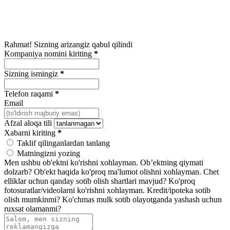
Rahmat! Sizning arizangiz qabul qilindi
Kompaniya nomini kiriting
*
Sizning ismingiz
*
Telefon raqami
*
Email
Afzal aloqa tili
Xabarni kiriting
*
Taklif qilinganlardan tanlang
Matningizni yozing
Men ushbu ob'ektni ko'rishni xohlayman.
Ob’ektning qiymati
dolzarb?
Ob'ekt haqida ko'proq ma'lumot olishni xohlayman.
Chet
elliklar uchun qanday sotib olish shartlari mavjud?
Ko'proq
fotosuratlar/videolarni ko'rishni xohlayman.
Kredit/ipoteka sotib
olish mumkinmi?
Ko'chmas mulk sotib olayotganda yashash uchun
ruxsat olamanmi?