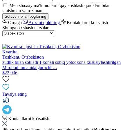
Men shaxsiy ma'lumotlarni qayta ishlash qoidalari bilan
tanishman va roziman.
Sotuvchi bilan bog'laning
Orqaga
Arizani qoldiring
Kontaktlarni ko'rsatish
Shunga o'xshash narsalar
Kvartira
Toshkent, Oʻzbekiston
zudlik bilan sotiladi 1 xonali sobiq yotoqxona xususiylashtirilgan
Mirobod tumanida guruchli…
$22,936
Tavsiya eting
Kontaktlarni ko'rsatish
Iltimos, ushbu e'lonni saytda topganingizni ayting
Realting.uz