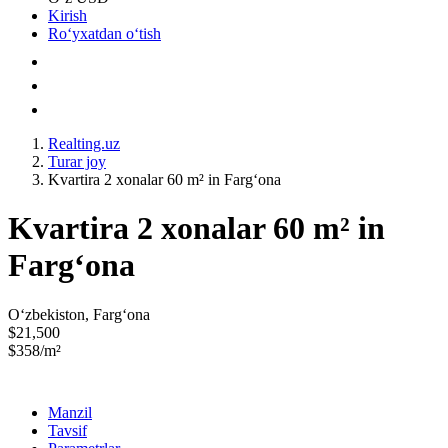
Kirish
Roʻyxatdan oʻtish
Realting.uz
Turar joy
Kvartira 2 xonalar 60 m² in Fargʻona
Kvartira 2 xonalar 60 m² in
Fargʻona
Oʻzbekiston, Fargʻona
$21,500
$358/m²
Manzil
Tavsif