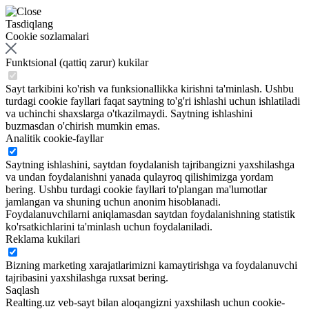
Tasdiqlang
Cookie sozlamalari
Funktsional (qattiq zarur) kukilar
Sayt tarkibini ko'rish va funksionallikka kirishni ta'minlash. Ushbu
turdagi cookie fayllari faqat saytning to'g'ri ishlashi uchun ishlatiladi
va uchinchi shaxslarga o'tkazilmaydi. Saytning ishlashini
buzmasdan o'chirish mumkin emas.
Analitik cookie-fayllar
Saytning ishlashini, saytdan foydalanish tajribangizni yaxshilashga
va undan foydalanishni yanada qulayroq qilishimizga yordam
bering. Ushbu turdagi cookie fayllari to'plangan ma'lumotlar
jamlangan va shuning uchun anonim hisoblanadi.
Foydalanuvchilarni aniqlamasdan saytdan foydalanishning statistik
ko'rsatkichlarini ta'minlash uchun foydalaniladi.
Reklama kukilari
Bizning marketing xarajatlarimizni kamaytirishga va foydalanuvchi
tajribasini yaxshilashga ruxsat bering.
Saqlash
Realting.uz veb-sayt bilan aloqangizni yaxshilash uchun cookie-