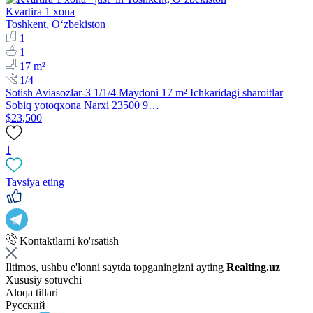
Kvartira 1 xona
Toshkent, Oʻzbekiston
1
1
17 m²
1/4
Sotish Aviasozlar-3 1/1/4 Maydoni 17 m² Ichkaridagi sharoitlar
Sobiq yotoqxona Narxi 23500 9…
$23,500
1
Tavsiya eting
Kontaktlarni ko'rsatish
Iltimos, ushbu e'lonni saytda topganingizni ayting
Realting.uz
Xususiy sotuvchi
Aloqa tillari
Русский