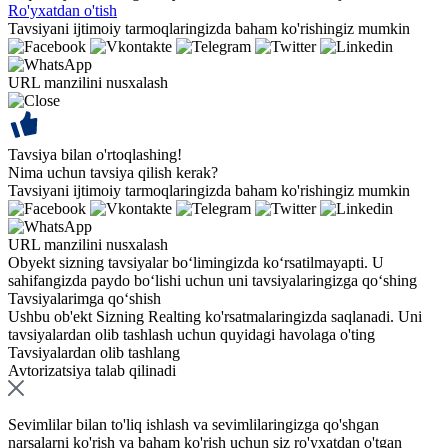
Ro'yxatdan o'tish
Tavsiyani ijtimoiy tarmoqlaringizda baham ko'rishingiz mumkin
URL manzilini nusxalash
Tavsiya bilan o'rtoqlashing!
Nima uchun tavsiya qilish kerak?
Tavsiyani ijtimoiy tarmoqlaringizda baham ko'rishingiz mumkin
URL manzilini nusxalash
Obyekt sizning tavsiyalar bo‘limingizda ko‘rsatilmayapti. U
sahifangizda paydo bo‘lishi uchun uni tavsiyalaringizga qo‘shing
Tavsiyalarimga qo‘shish
Ushbu ob'ekt Sizning Realting ko'rsatmalaringizda saqlanadi. Uni
tavsiyalardan olib tashlash uchun quyidagi havolaga o'ting
Tavsiyalardan olib tashlang
Avtorizatsiya talab qilinadi
Sevimlilar bilan to'liq ishlash va sevimlilaringizga qo'shgan
narsalarni ko'rish va baham ko'rish uchun siz ro'yxatdan o'tgan