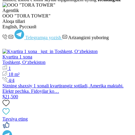
Agentlik
OOO "TORA TOWER"
Aloqa tillari
English, Русский
Telegramga yozish
Arizangizni yuboring
Kvartira 1 xona
Toshkent, Oʻzbekiston
1
18 m²
4/4
Sizning shaxsiy 1 xonali kvartirangiz sotiladi, Amerika maktabi.
Elektr pechka. Fidoyilar ko…
$21,500
Tavsiya eting