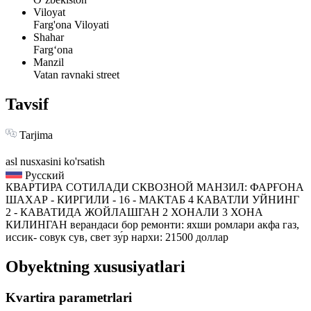
Viloyat
Farg'ona Viloyati
Shahar
Fargʻona
Manzil
Vatan ravnaki street
Tavsif
Tarjima
asl nusxasini ko'rsatish
Русский
КВАРТИРА СОТИЛАДИ СКВОЗНОЙ МАНЗИЛ: ФАРҒОНА
ШАХАР - КИРГИЛИ - 16 - МАКТАБ 4 КАВАТЛИ УЙНИНГ
2 - КАВАТИДА ЖОЙЛАШГАН 2 ХОНАЛИ 3 ХОНА
КИЛИНГАН верандаси бор ремонти: яхши ромлари акфа газ,
иссик- совук сув, свет зу́р нархи: 21500 доллар
Obyektning xususiyatlari
Kvartira parametrlari