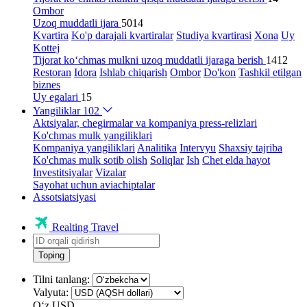
Ombor
Uzoq muddatli ijara
5014
Kvartira
Ko'p darajali kvartiralar
Studiya kvartirasi
Xona
Uy
Kottej
Tijorat ko‘chmas mulkni uzoq muddatli ijaraga berish
1412
Restoran
Idora
Ishlab chiqarish
Ombor
Do'kon
Tashkil etilgan
biznes
Uy egalari
15
Yangiliklar
102
Aktsiyalar, chegirmalar va kompaniya press-relizlari
Ko'chmas mulk yangiliklari
Kompaniya yangiliklari
Analitika
Intervyu
Shaxsiy tajriba
Ko'chmas mulk sotib olish
Soliqlar
Ish
Chet elda hayot
Investitsiyalar
Vizalar
Sayohat uchun aviachiptalar
Assotsiatsiyasi
Realting Travel
Toping
Tilni tanlang:
Valyuta:
Oʻz
USD