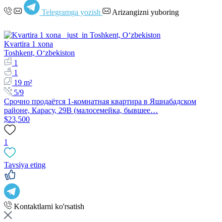
Telegramga yozish
Arizangizni yuboring
Kvartira 1 xona
Toshkent, Oʻzbekiston
1
1
19 m²
5/9
Срочно продаётся 1-комнатная квартира в Яшнабадском
районе, Карасу, 29В (малосемейка, бывшее…
$23,500
1
Tavsiya eting
Kontaktlarni ko'rsatish