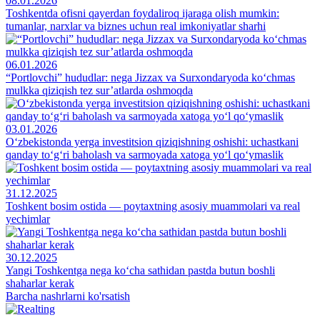
08.01.2026
Toshkentda ofisni qayerdan foydaliroq ijaraga olish mumkin:
tumanlar, narxlar va biznes uchun real imkoniyatlar sharhi
06.01.2026
“Portlovchi” hududlar: nega Jizzax va Surxondaryoda ko‘chmas
mulkka qiziqish tez sur’atlarda oshmoqda
03.01.2026
O‘zbekistonda yerga investitsion qiziqishning oshishi: uchastkani
qanday to‘g‘ri baholash va sarmoyada xatoga yo‘l qo‘ymaslik
31.12.2025
Toshkent bosim ostida — poytaxtning asosiy muammolari va real
yechimlar
30.12.2025
Yangi Toshkentga nega ko‘cha sathidan pastda butun boshli
shaharlar kerak
Barcha nashrlarni ko'rsatish