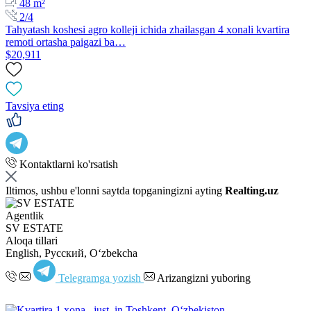
48 m²
2/4
Tahyatash koshesi agro kolleji ichida zhailasgan 4 xonali kvartira
remoti ortasha paigazi ba…
$20,911
Tavsiya eting
Kontaktlarni ko'rsatish
Iltimos, ushbu e'lonni saytda topganingizni ayting
Realting.uz
Agentlik
SV ESTATE
Aloqa tillari
English, Русский, Oʻzbekcha
Telegramga yozish
Arizangizni yuboring