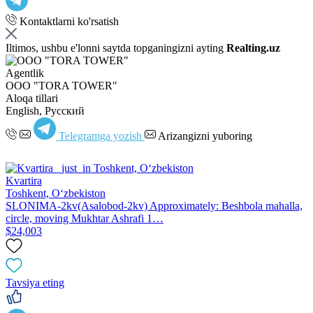
Kontaktlarni ko'rsatish
Iltimos, ushbu e'lonni saytda topganingizni ayting
Realting.uz
Agentlik
OOO "TORA TOWER"
Aloqa tillari
English, Русский
Telegramga yozish
Arizangizni yuboring
Kvartira
Toshkent, Oʻzbekiston
SLONIMA-2kv(Asalobod-2kv) Approximately: Beshbola mahalla,
circle, moving Mukhtar Ashrafi 1…
$24,003
Tavsiya eting