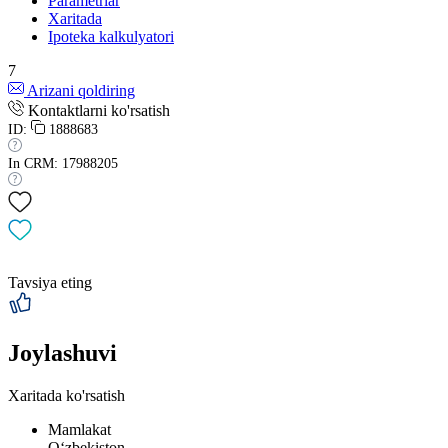
Parametrlar
Xaritada
Ipoteka kalkulyatori
7
Arizani qoldiring
Kontaktlarni ko'rsatish
ID:
1888683
In CRM: 17988205
Tavsiya eting
Joylashuvi
Xaritada ko'rsatish
Mamlakat
Oʻzbekiston