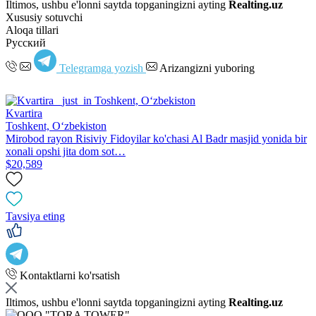
Iltimos, ushbu e'lonni saytda topganingizni ayting
Realting.uz
Xususiy sotuvchi
Aloqa tillari
Русский
Telegramga yozish
Arizangizni yuboring
Kvartira
Toshkent, Oʻzbekiston
Mirobod rayon Risiviy Fidoyilar ko'chasi Al Badr masjid yonida bir
xonali opshi jita dom sot…
$20,589
Tavsiya eting
Kontaktlarni ko'rsatish
Iltimos, ushbu e'lonni saytda topganingizni ayting
Realting.uz