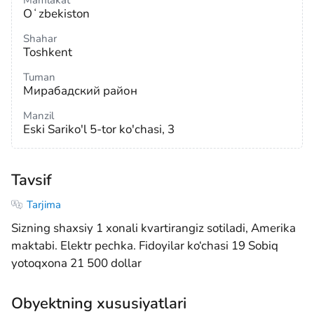
Mamlakat
Oʻzbekiston
Shahar
Toshkent
Tuman
Мирабадский район
Manzil
Eski Sariko'l 5-tor ko'chasi, 3
Tavsif
Tarjima
Sizning shaxsiy 1 xonali kvartirangiz sotiladi, Amerika
maktabi. Elektr pechka. Fidoyilar ko‘chasi 19 Sobiq
yotoqxona 21 500 dollar
Obyektning xususiyatlari