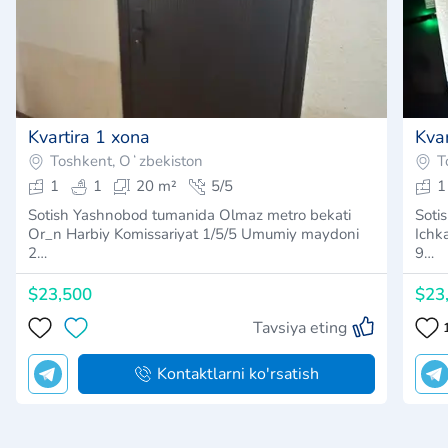
Kvartira 1 xona
Kvar
Toshkent, Oʻzbekiston
T
1
1
20 m²
5/5
1
Sotish Yashnobod tumanida Olmaz metro bekati
Soti
Or_n Harbiy Komissariyat 1/5/5 Umumiy maydoni
Ichk
2…
9…
$23,500
$23
Tavsiya eting
Kontaktlarni ko'rsatish