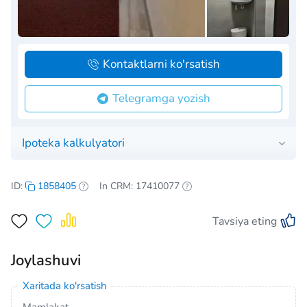
Kontaktlarni ko'rsatish
Telegramga yozish
Ipoteka kalkulyatori
ID:
1858405
In CRM: 17410077
Tavsiya eting
Joylashuvi
Xaritada ko'rsatish