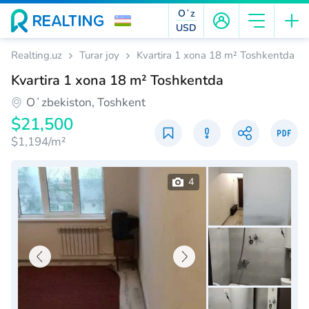
Oʻz
USD
Realting.uz
Turar joy
Kvartira 1 xona 18 m² Toshkentda
Kvartira 1 xona 18 m² Toshkentda
Oʻzbekiston, Toshkent
$21,500
$1,194/m²
4