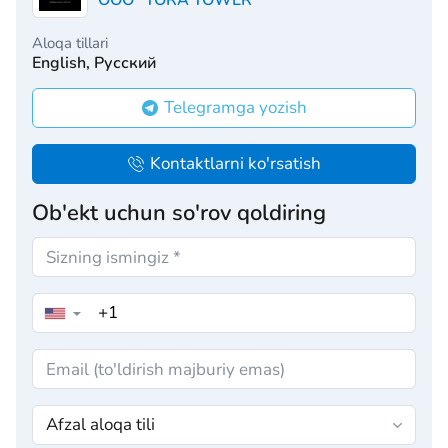
OOO "TORA TOWER"
Aloqa tillari
English, Русский
Telegramga yozish
Kontaktlarni ko'rsatish
Ob'ekt uchun so'rov qoldiring
▼