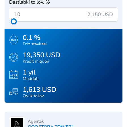
Dastlabki to'lov, %
2,150 USD
0.1 %
Foiz stavkasi
19,350 USD
Kredit miqdori
1 yil
Muddati
1,613 USD
Oylik to'lov
Agentlik