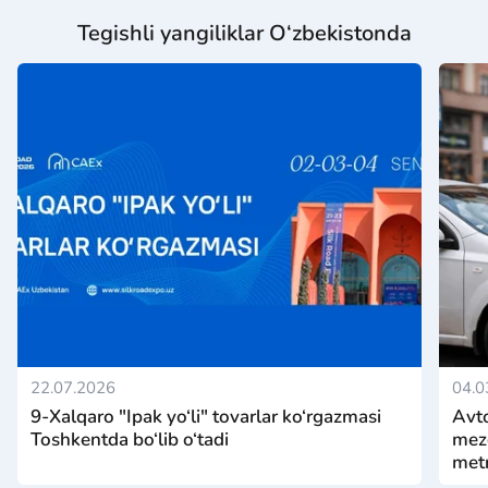
Tegishli yangiliklar O‘zbekistonda
22.07.2026
04.0
9-Xalqaro "Ipak yo‘li" tovarlar ko‘rgazmasi
Avto
Toshkentda bo‘lib o‘tadi
mezo
metr