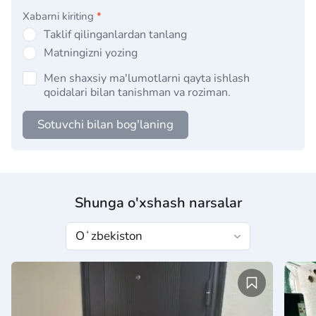
Xabarni kiriting
*
Taklif qilinganlardan tanlang
Matningizni yozing
Men shaxsiy ma'lumotlarni qayta ishlash
qoidalari bilan tanishman va roziman.
Sotuvchi bilan bog'laning
Shunga o'xshash narsalar