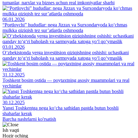
tumanlar, narxlar va biznes uchun real imkoniyatlar sharhi
06.01.2026
“Portlovchi” hududlar: nega Jizzax va Surxondaryoda ko‘chmas
mulkka qiziqish tez sur’atlarda oshmoqda
03.01.2026
O‘zbekistonda yerga investitsion qiziqishning oshishi: uchastkani
qanday to‘g‘ri baholash va sarmoyada xatoga yo‘l qo‘ymaslik
31.12.2025
Toshkent bosim ostida — poytaxtning asosiy muammolari va real
yechimlar
30.12.2025
Yangi Toshkentga nega ko‘cha sathidan pastda butun boshli
shaharlar kerak
Barcha nashrlarni ko'rsatish
Ish vaqti
Hozir oching