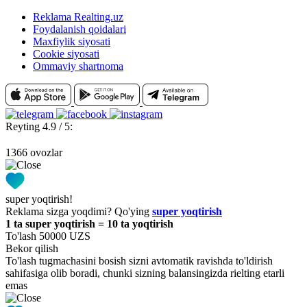
Reklama Realting.uz
Foydalanish qoidalari
Maxfiylik siyosati
Cookie siyosati
Ommaviy shartnoma
Reyting 4.9 / 5:
1366 ovozlar
super yoqtirish!
Reklama sizga yoqdimi? Qo'ying
super yoqtirish
1 ta super yoqtirish = 10 ta yoqtirish
To'lash 50000 UZS
Bekor qilish
To'lash tugmachasini bosish sizni avtomatik ravishda to'ldirish
sahifasiga olib boradi, chunki sizning balansingizda rielting etarli
emas