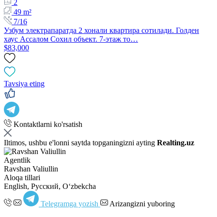
2
49 m²
7/16
Узбум электрапаратда 2 хонали квартира сотилади. Голден
хаус Ассалом Сохил объект. 7-этаж то…
$83,000
Tavsiya eting
Kontaktlarni ko'rsatish
Iltimos, ushbu e'lonni saytda topganingizni ayting
Realting.uz
Agentlik
Ravshan Valiullin
Aloqa tillari
English, Русский, Oʻzbekcha
Telegramga yozish
Arizangizni yuboring