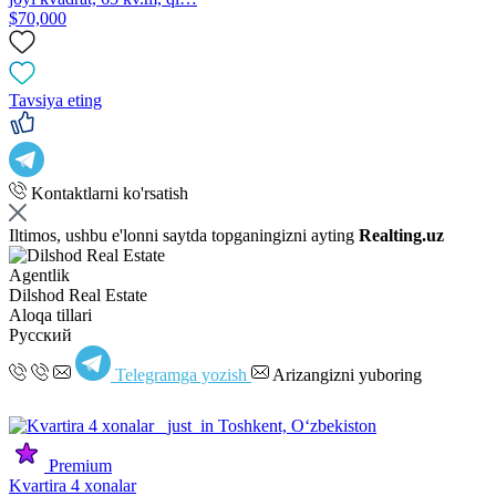
$70,000
Tavsiya eting
Kontaktlarni ko'rsatish
Iltimos, ushbu e'lonni saytda topganingizni ayting
Realting.uz
Agentlik
Dilshod Real Estate
Aloqa tillari
Русский
Telegramga yozish
Arizangizni yuboring
Premium
Kvartira 4 xonalar