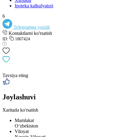
Xaritada
Ipoteka kalkulyatori
6
Telegramga yozish
Kontaktlarni ko'rsatish
ID:
1807424
Tavsiya eting
Joylashuvi
Xaritada ko'rsatish
Mamlakat
Oʻzbekiston
Viloyat
Navoiy Viloyati