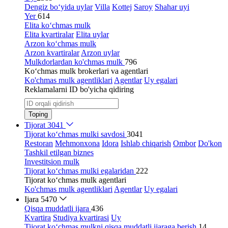
Dengiz bo‘yida uylar
Villa
Kottej
Saroy
Shahar uyi
Yer
614
Elita ko‘chmas mulk
Elita kvartiralar
Elita uylar
Arzon ko‘chmas mulk
Arzon kvartiralar
Arzon uylar
Mulkdorlardan ko'chmas mulk
796
Ko‘chmas mulk brokerlari va agentlari
Ko'chmas mulk agentliklari
Agentlar
Uy egalari
Reklamalarni ID bo'yicha qidiring
Toping
Tijorat
3041
Tijorat ko‘chmas mulki savdosi
3041
Restoran
Mehmonxona
Idora
Ishlab chiqarish
Ombor
Do'kon
Tashkil etilgan biznes
Investitsion mulk
Tijorat ko‘chmas mulki egalaridan
222
Tijorat ko‘chmas mulk agentlari
Ko'chmas mulk agentliklari
Agentlar
Uy egalari
Ijara
5470
Qisqa muddatli ijara
436
Kvartira
Studiya kvartirasi
Uy
Tijorat ko‘chmas mulkni qisqa muddatli ijaraga berish
14