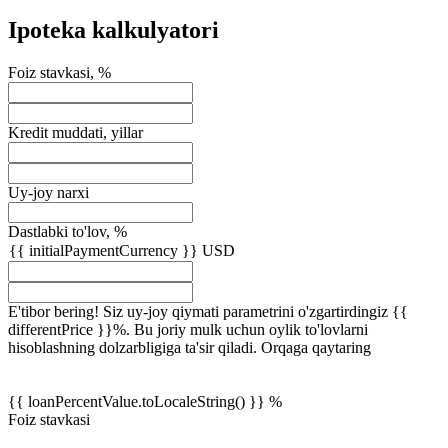
Ipoteka kalkulyatori
Foiz stavkasi, %
Kredit muddati, yillar
Uy-joy narxi
Dastlabki to'lov, %
{{ initialPaymentCurrency }} USD
E'tibor bering! Siz uy-joy qiymati parametrini o'zgartirdingiz {{
differentPrice }}%. Bu joriy mulk uchun oylik to'lovlarni
hisoblashning dolzarbligiga ta'sir qiladi.
Orqaga qaytaring
{{ loanPercentValue.toLocaleString() }} %
Foiz stavkasi