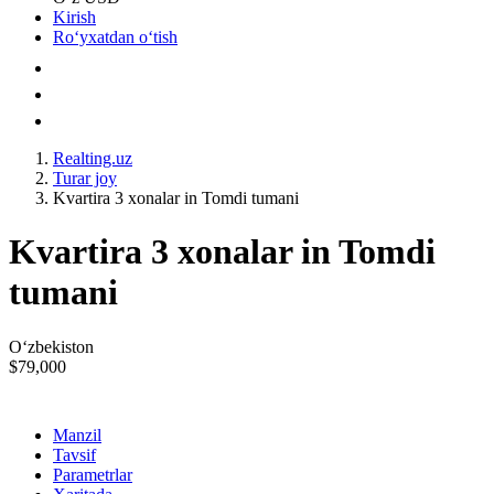
Kirish
Roʻyxatdan oʻtish
Realting.uz
Turar joy
Kvartira 3 xonalar in Tomdi tumani
Kvartira 3 xonalar in Tomdi
tumani
Oʻzbekiston
$79,000
Manzil
Tavsif
Parametrlar