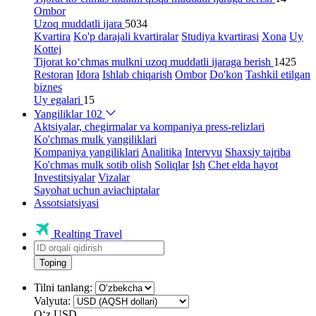
Ombor
Uzoq muddatli ijara
5034
Kvartira
Ko'p darajali kvartiralar
Studiya kvartirasi
Xona
Uy
Kottej
Tijorat ko‘chmas mulkni uzoq muddatli ijaraga berish
1425
Restoran
Idora
Ishlab chiqarish
Ombor
Do'kon
Tashkil etilgan
biznes
Uy egalari
15
Yangiliklar
102
Aktsiyalar, chegirmalar va kompaniya press-relizlari
Ko'chmas mulk yangiliklari
Kompaniya yangiliklari
Analitika
Intervyu
Shaxsiy tajriba
Ko'chmas mulk sotib olish
Soliqlar
Ish
Chet elda hayot
Investitsiyalar
Vizalar
Sayohat uchun aviachiptalar
Assotsiatsiyasi
Realting Travel
Toping
Tilni tanlang:
Valyuta:
Oʻz
USD