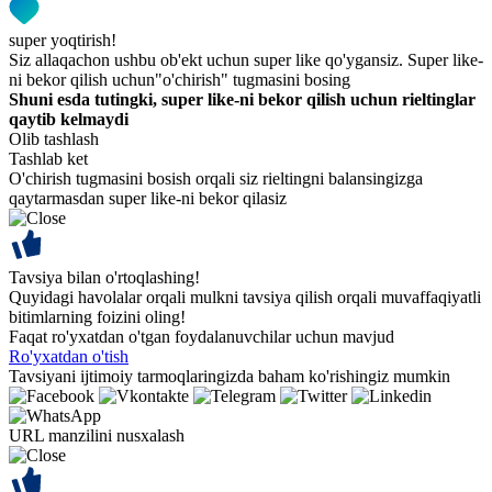
super yoqtirish!
Siz allaqachon ushbu ob'ekt uchun super like qo'ygansiz. Super like-
ni bekor qilish uchun"o'chirish" tugmasini bosing
Shuni esda tutingki, super like-ni bekor qilish uchun rieltinglar
qaytib kelmaydi
Olib tashlash
Tashlab ket
O'chirish tugmasini bosish orqali siz rieltingni balansingizga
qaytarmasdan super like-ni bekor qilasiz
Tavsiya bilan o'rtoqlashing!
Quyidagi havolalar orqali mulkni tavsiya qilish orqali muvaffaqiyatli
bitimlarning foizini oling!
Faqat ro'yxatdan o'tgan foydalanuvchilar uchun mavjud
Ro'yxatdan o'tish
Tavsiyani ijtimoiy tarmoqlaringizda baham ko'rishingiz mumkin
URL manzilini nusxalash