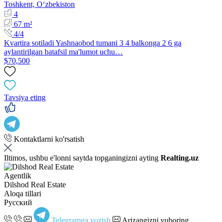
Toshkent, Oʻzbekiston
4
67 m²
4/4
Kvartira sotiladi Yashnaobod tumani 3 4 balkonga 2 6 ga
aylantirilgan batafsil ma'lumot uchu…
$70,500
Tavsiya eting
Kontaktlarni ko'rsatish
Iltimos, ushbu e'lonni saytda topganingizni ayting
Realting.uz
Agentlik
Dilshod Real Estate
Aloqa tillari
Русский
Telegramga yozish
Arizangizni yuboring