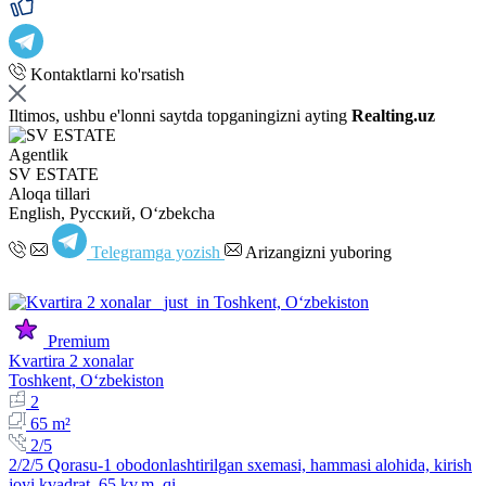
Kontaktlarni ko'rsatish
Iltimos, ushbu e'lonni saytda topganingizni ayting
Realting.uz
Agentlik
SV ESTATE
Aloqa tillari
English, Русский, Oʻzbekcha
Telegramga yozish
Arizangizni yuboring
Premium
Kvartira 2 xonalar
Toshkent, Oʻzbekiston
2
65 m²
2/5
2/2/5 Qorasu-1 obodonlashtirilgan sxemasi, hammasi alohida, kirish
joyi kvadrat, 65 kv.m, qi…