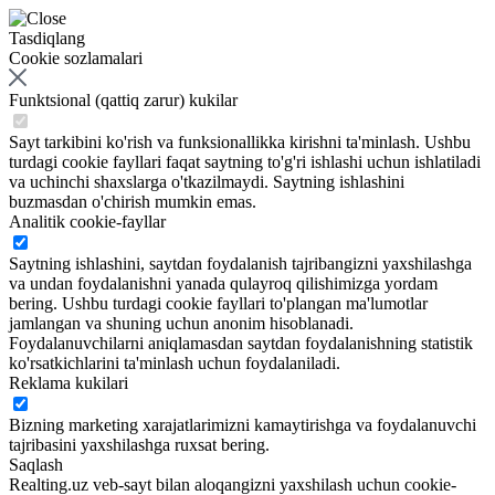
Tasdiqlang
Cookie sozlamalari
Funktsional (qattiq zarur) kukilar
Sayt tarkibini ko'rish va funksionallikka kirishni ta'minlash. Ushbu
turdagi cookie fayllari faqat saytning to'g'ri ishlashi uchun ishlatiladi
va uchinchi shaxslarga o'tkazilmaydi. Saytning ishlashini
buzmasdan o'chirish mumkin emas.
Analitik cookie-fayllar
Saytning ishlashini, saytdan foydalanish tajribangizni yaxshilashga
va undan foydalanishni yanada qulayroq qilishimizga yordam
bering. Ushbu turdagi cookie fayllari to'plangan ma'lumotlar
jamlangan va shuning uchun anonim hisoblanadi.
Foydalanuvchilarni aniqlamasdan saytdan foydalanishning statistik
ko'rsatkichlarini ta'minlash uchun foydalaniladi.
Reklama kukilari
Bizning marketing xarajatlarimizni kamaytirishga va foydalanuvchi
tajribasini yaxshilashga ruxsat bering.
Saqlash
Realting.uz veb-sayt bilan aloqangizni yaxshilash uchun cookie-