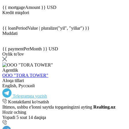
{{ mortgageAmount }} USD
Kredit miqdori
{{ loanPeriodValue | pluralize("yil", "yillar") }}
Muddati
{{ paymentPerMonth }} USD
Oylik to'lov
Agentlik
OOO "TORA TOWER"
Aloqa tillari
English, Русский
Telegramga yozish
Kontaktlarni ko'rsatish
Iltimos, ushbu e'lonni saytda topganingizni ayting
Realting.uz
Hozir oching
Yopadi 5 soat 14 daqiqa