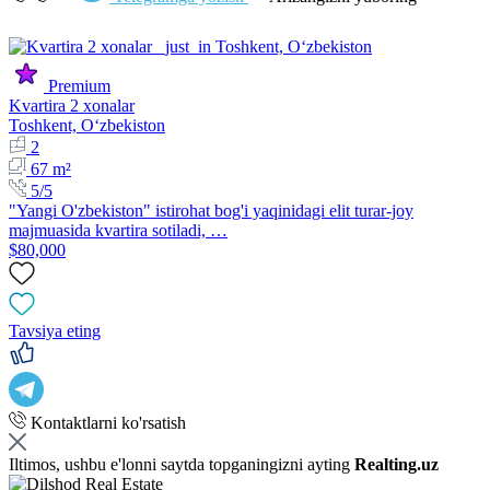
Premium
Kvartira 2 xonalar
Toshkent, Oʻzbekiston
2
67 m²
5/5
"Yangi O'zbekiston" istirohat bog'i yaqinidagi elit turar-joy
majmuasida kvartira sotiladi, …
$80,000
Tavsiya eting
Kontaktlarni ko'rsatish
Iltimos, ushbu e'lonni saytda topganingizni ayting
Realting.uz