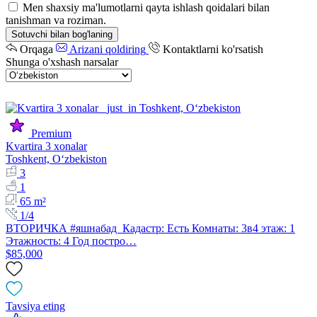
Men shaxsiy ma'lumotlarni qayta ishlash qoidalari bilan
tanishman va roziman.
Sotuvchi bilan bog'laning
Orqaga
Arizani qoldiring
Kontaktlarni ko'rsatish
Shunga o'xshash narsalar
Premium
Kvartira 3 xonalar
Toshkent, Oʻzbekiston
3
1
65 m²
1/4
ВТОРИЧКА #яшнабад Кадастр: Есть Комнаты: 3в4 этаж: 1
Этажность: 4 Год постро…
$85,000
Tavsiya eting