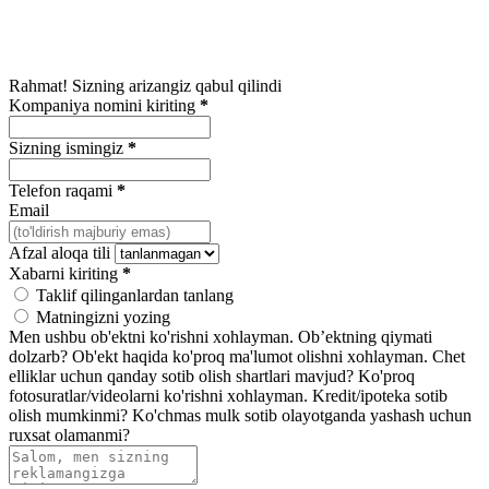
Rahmat! Sizning arizangiz qabul qilindi
Kompaniya nomini kiriting
*
Sizning ismingiz
*
Telefon raqami
*
Email
Afzal aloqa tili
Xabarni kiriting
*
Taklif qilinganlardan tanlang
Matningizni yozing
Men ushbu ob'ektni ko'rishni xohlayman.
Ob’ektning qiymati
dolzarb?
Ob'ekt haqida ko'proq ma'lumot olishni xohlayman.
Chet
elliklar uchun qanday sotib olish shartlari mavjud?
Ko'proq
fotosuratlar/videolarni ko'rishni xohlayman.
Kredit/ipoteka sotib
olish mumkinmi?
Ko'chmas mulk sotib olayotganda yashash uchun
ruxsat olamanmi?