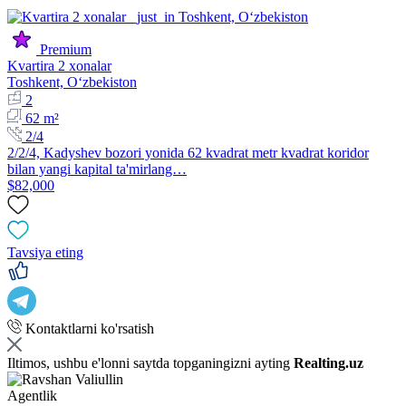
Premium
Kvartira 2 xonalar
Toshkent, Oʻzbekiston
2
62 m²
2/4
2/2/4, Kadyshev bozori yonida 62 kvadrat metr kvadrat koridor
bilan yangi kapital ta'mirlang…
$82,000
Tavsiya eting
Kontaktlarni ko'rsatish
Iltimos, ushbu e'lonni saytda topganingizni ayting
Realting.uz
Agentlik