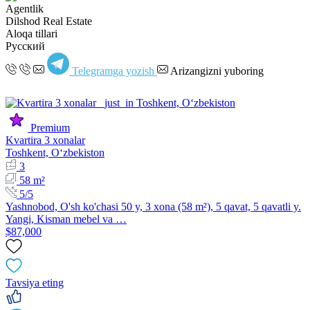
Agentlik
Dilshod Real Estate
Aloqa tillari
Русский
Telegramga yozish
Arizangizni yuboring
Premium
Kvartira 3 xonalar
Toshkent, Oʻzbekiston
3
58 m²
5/5
Yashnobod, O'sh ko'chasi 50 y, 3 xona (58 m²), 5 qavat, 5 qavatli y.
Yangi, Kisman mebel va …
$87,000
Tavsiya eting