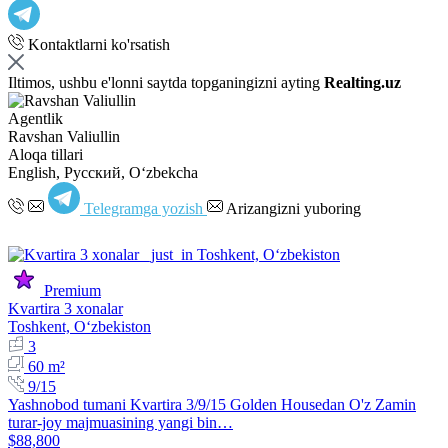
Kontaktlarni ko'rsatish
Iltimos, ushbu e'lonni saytda topganingizni ayting
Realting.uz
Agentlik
Ravshan Valiullin
Aloqa tillari
English, Русский, Oʻzbekcha
Telegramga yozish
Arizangizni yuboring
Premium
Kvartira 3 xonalar
Toshkent, Oʻzbekiston
3
60 m²
9/15
Yashnobod tumani Kvartira 3/9/15 Golden Housedan O'z Zamin
turar-joy majmuasining yangi bin…
$88,800