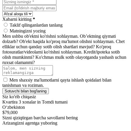
Xabarni kiriting
*
Taklif qilinganlardan tanlang
Matningizni yozing
Men ushbu ob'ektni ko'rishni xohlayman.
Ob’ektning qiymati
dolzarb?
Ob'ekt haqida ko'proq ma'lumot olishni xohlayman.
Chet
elliklar uchun qanday sotib olish shartlari mavjud?
Ko'proq
fotosuratlar/videolarni ko'rishni xohlayman.
Kredit/ipoteka sotib
olish mumkinmi?
Ko'chmas mulk sotib olayotganda yashash uchun
ruxsat olamanmi?
Men shaxsiy ma'lumotlarni qayta ishlash qoidalari bilan
tanishman va roziman.
Sotuvchi bilan bog'laning
Siz ko'rib chiqasiz
Kvartira 3 xonalar in Tomdi tumani
Oʻzbekiston
$79,000
Sizni qiziqtirgan barcha savollarni bering
Arizangizni agentga yuboring