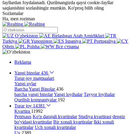
fayllardan foydalanadi. Qurilmangizda qaysi cookie-fayllar
saqlanishini sozlashingiz mumkin.
Ko'proq bilib oling
Sozlamalar
Ha, men roziman
Oʻzbekiston
Birlashgan Arab Amirliklari
Turkiya
Yunoniston
Ispaniya
Portugaliya
Qibris
Polsha
Все страны
Reklama
Yangi binolar
436
Turar-joy majmualari
Yangi uylar
Barcha Yangi Binolar
436
barcha yangi binolar
Yangi loyihalar
Tayyor loyihalar
Qurilish kompaniyalar
192
Turar joy
14381
Kvartira
11992
Pentxaus
Ko'p darajali kvartiralar
Studiya kvartirasi
dengiz
bo'yidagi kvartiralar
Bir xonali kvartiralar
Ikki xonali
kvartiralar
Uch xonali kvartiralar
Uy
2389