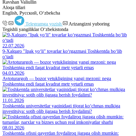
Ravshan Valiullin
Aloqa tillari
English, Русский, Oʻzbekcha
Telegramga yozish
Arizangizni yuboring
Tegishli yangiliklar O‘zbekistonda
22.07.2026
9-Xalqaro "Ipak yo‘li" tovarlar ko‘rgazmasi Toshkentda bo‘lib
o‘tadi
04.03.2026
Avtoturargoh — bozor yetukligining yangi mezoni: nega
Toshkentga endi faqat kvadrat metr yetarli emas
11.01.2026
Toshkentda universitetlar yaqinidagi tijorat ko‘chmas mulkiga
investitsiya: sotib olib ijaraga berish foydalimi?
08.01.2026
Toshkentda ofisni qayerdan foydaliroq ijaraga olish mumkin: