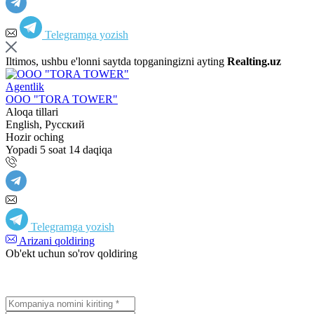
Telegramga yozish
Iltimos, ushbu e'lonni saytda topganingizni ayting
Realting.uz
Agentlik
OOO "TORA TOWER"
Aloqa tillari
English, Русский
Hozir oching
Yopadi 5 soat 14 daqiqa
Telegramga yozish
Arizani qoldiring
Ob'ekt uchun so'rov qoldiring