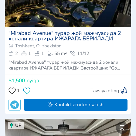
​"Mirabad Avenue" турар жой мажмуасида 2
хонали квартира ИЖАРАГА БЕРИЛАДИ
Toshkent, Oʻzbekiston
2
1
1
55 m²
11/12
​"Mirabad Avenue" турар жой мажмуасида 2 хонали
квартира ИЖАРАГА БЕРИЛАДИ Застройщик: "Go…
$1,500
oyiga
Tavsiya eting
1
Kontaktlarni ko'rsatish
UP