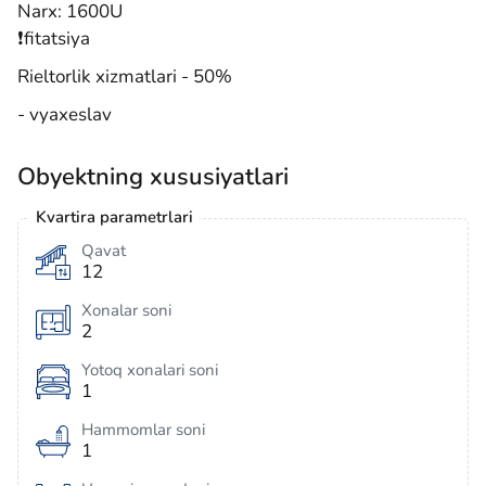
Narx: 1600U
❗️fitatsiya
Rieltorlik xizmatlari - 50%
- vyaxeslav
Obyektning xususiyatlari
Kvartira parametrlari
Qavat
12
Xonalar soni
2
Yotoq xonalari soni
1
Hammomlar soni
1