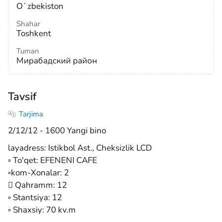
Oʻzbekiston
Shahar
Toshkent
Tuman
Мирабадский район
Tavsif
Tarjima
2/12/12 - 1600 Yangi bino
layadress: Istikbol Ast., Cheksizlik LCD
▫️ To'qet: EFENENI CAFE
▫️kom-Xonalar: 2
 Qahramm: 12
▫️ Stantsiya: 12
▫️ Shaxsiy: 70 kv.m