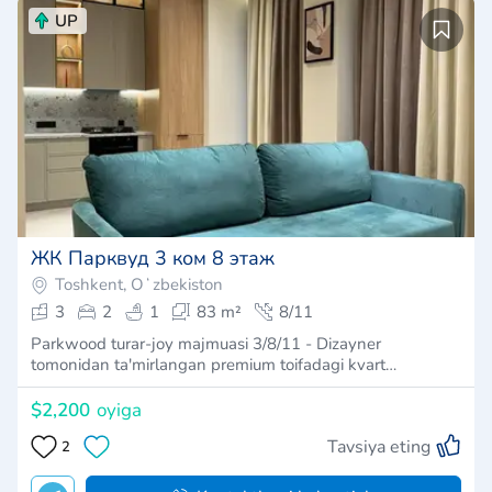
UP
ЖК Парквуд 3 ком 8 этаж
Toshkent, Oʻzbekiston
3
2
1
83 m²
8/11
Parkwood turar-joy majmuasi 3/8/11 - Dizayner
tomonidan ta'mirlangan premium toifadagi kvart…
$2,200
oyiga
Tavsiya eting
2