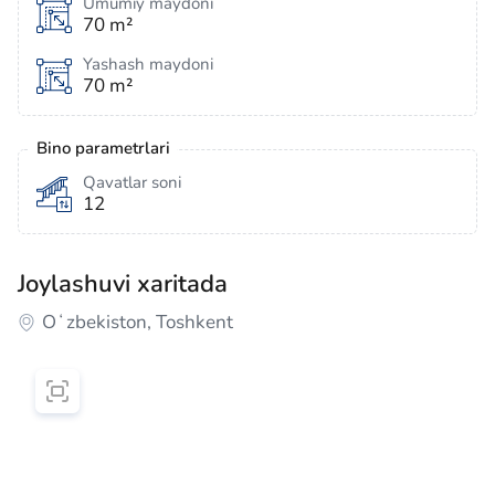
Umumiy maydoni
70 m²
Yashash maydoni
70 m²
Bino parametrlari
Qavatlar soni
12
Joylashuvi xaritada
Oʻzbekiston, Toshkent