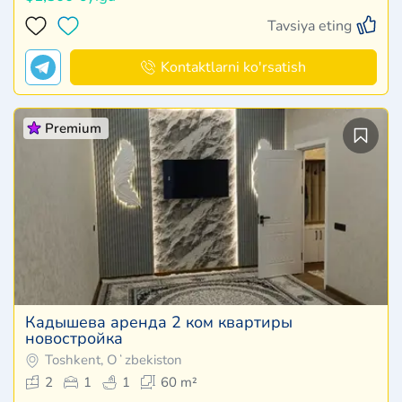
Tavsiya eting
Kontaktlarni ko'rsatish
Premium
Кадышева аренда 2 ком квартиры
новостройка
Toshkent, Oʻzbekiston
2
1
1
60 m²