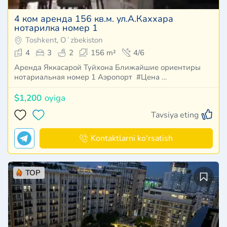
4 ком аренда 156 кв.м. ул.А.Каххара
нотарилка номер 1
Toshkent, Oʻzbekiston
4
3
2
156 m²
4/6
Аренда Яккасарой Туйхона Ближайшие ориентиры
нотариальная номер 1 Аэропорт #Цена …
$1,200
oyiga
Tavsiya eting
Kontaktlarni ko'rsatish
TOP