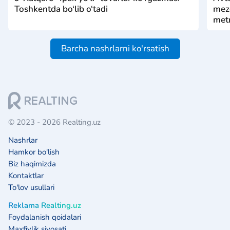
Toshkentda bo‘lib o‘tadi
mezo
metr
Barcha nashrlarni ko'rsatish
© 2023 - 2026 Realting.uz
Nashrlar
Hamkor bo'lish
Biz haqimizda
Kontaktlar
To'lov usullari
Reklama Realting.uz
Foydalanish qoidalari
Maxfiylik siyosati