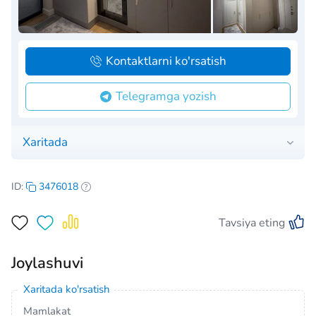
Kontaktlarni ko'rsatish
Telegramga yozish
Xaritada
ID:
3476018
Tavsiya eting
Joylashuvi
Xaritada ko'rsatish
Mamlakat