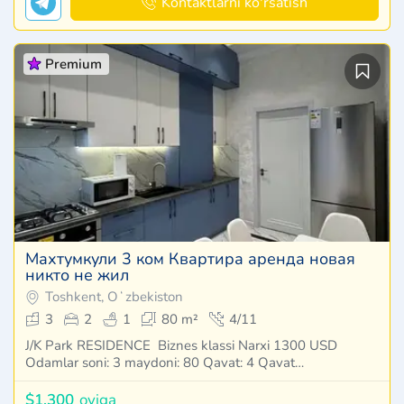
Kontaktlarni ko'rsatish
Premium
Махтумкули 3 ком Квартира аренда новая
никто не жил
Toshkent, Oʻzbekiston
3
2
1
80 m²
4/11
J/K Park RESIDENCE Biznes klassi Narxi 1300 USD
Odamlar soni: 3 maydoni: 80 Qavat: 4 Qavat…
$1,300
oyiga