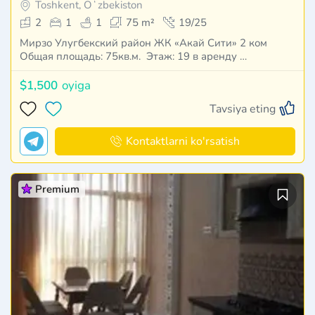
Toshkent, Oʻzbekiston
2
1
1
75 m²
19/25
Мирзо Улугбекский район ЖК «Акай Сити» 2 ком
Общая площадь: 75кв.м. Этаж: 19 в аренду …
$1,500
oyiga
Tavsiya eting
Kontaktlarni ko'rsatish
Premium