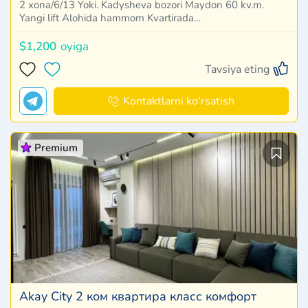
2 xona/6/13 Yoki. Kadysheva bozori Maydon 60 kv.m.
Yangi lift Alohida hammom Kvartirada…
$1,200
oyiga
Tavsiya eting
Kontaktlarni ko'rsatish
Premium
Akay City 2 ком квартира класс комфорт