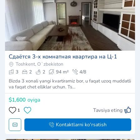
Сдаётся 3-х комнатная квартира на Ц-1
Toshkent, Oʻzbekiston
3
2
2
94 m²
4/8
Bizda 3 xonali yangi kvartiramiz bor, u faqat uzoq muddatli
va faqat chet elliklar uchun. Ts…
$1,600
oyiga
Tavsiya eting
1
Kontaktlarni ko'rsatish