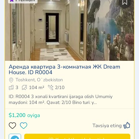
Аренда квартира 3-комнатная ЖК Dream
House. ID R0004
Toshkent, Oʻzbekiston
3
104 m²
2/10
ID: R0004 3 xonali kvartirani ijaraga olish Umumiy
maydoni: 104 m². Qavat: 2/10 Bino turi: y…
$1,200
oyiga
Tavsiya eting