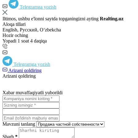
Telegramga yozish
Iltimos, ushbu e'lonni saytda topganingizni ayting
Realting.uz
Aloqa tillari
English, Русский, Oʻzbekcha
Hozir oching
Yopadi 1 soat 4 daqiqa
Telegramga yozish
Arizani qoldiring
Arizani qoldiring
Xabar muvaffaqiyatli yuborildi
Mavzuni tanlang
Sharh
*