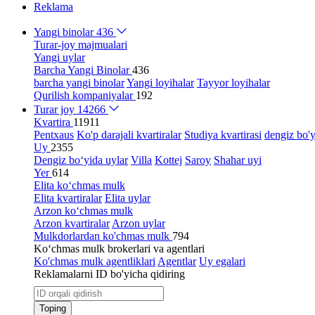
Reklama
Yangi binolar
436
Turar-joy majmualari
Yangi uylar
Barcha Yangi Binolar
436
barcha yangi binolar
Yangi loyihalar
Tayyor loyihalar
Qurilish kompaniyalar
192
Turar joy
14266
Kvartira
11911
Pentxaus
Ko'p darajali kvartiralar
Studiya kvartirasi
dengiz bo'y
Uy
2355
Dengiz bo‘yida uylar
Villa
Kottej
Saroy
Shahar uyi
Yer
614
Elita ko‘chmas mulk
Elita kvartiralar
Elita uylar
Arzon ko‘chmas mulk
Arzon kvartiralar
Arzon uylar
Mulkdorlardan ko'chmas mulk
794
Ko‘chmas mulk brokerlari va agentlari
Ko'chmas mulk agentliklari
Agentlar
Uy egalari
Reklamalarni ID bo'yicha qidiring
Toping