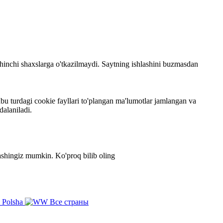
 uchinchi shaxslarga o'tkazilmaydi. Saytning ishlashini buzmasdan
bu turdagi cookie fayllari to'plangan ma'lumotlar jamlangan va
dalaniladi.
zlashingiz mumkin.
Ko'proq bilib oling
Polsha
Все страны