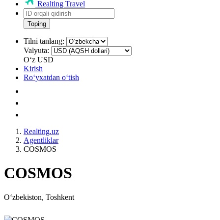
Realting Travel
Toping
Tilni tanlang:
Valyuta:
Oʻz
USD
Kirish
Roʻyxatdan oʻtish
Realting.uz
Agentliklar
COSMOS
COSMOS
Oʻzbekiston, Toshkent