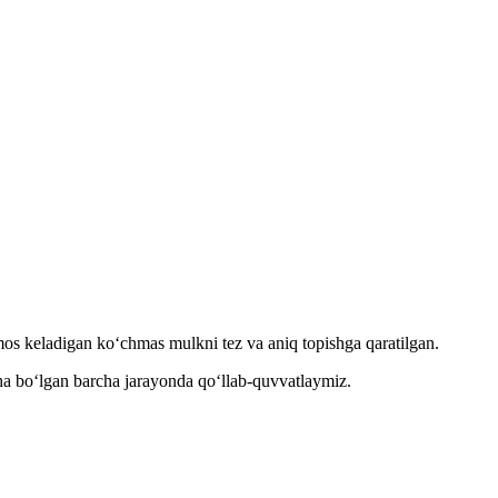
 mos keladigan ko‘chmas mulkni tez va aniq topishga qaratilgan.
acha bo‘lgan barcha jarayonda qo‘llab-quvvatlaymiz.