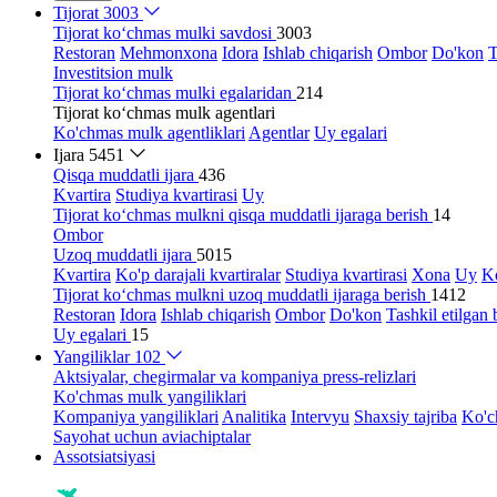
Tijorat
3003
Tijorat ko‘chmas mulki savdosi
3003
Restoran
Mehmonxona
Idora
Ishlab chiqarish
Ombor
Do'kon
T
Investitsion mulk
Tijorat ko‘chmas mulki egalaridan
214
Tijorat ko‘chmas mulk agentlari
Ko'chmas mulk agentliklari
Agentlar
Uy egalari
Ijara
5451
Qisqa muddatli ijara
436
Kvartira
Studiya kvartirasi
Uy
Tijorat ko‘chmas mulkni qisqa muddatli ijaraga berish
14
Ombor
Uzoq muddatli ijara
5015
Kvartira
Ko'p darajali kvartiralar
Studiya kvartirasi
Xona
Uy
Ko
Tijorat ko‘chmas mulkni uzoq muddatli ijaraga berish
1412
Restoran
Idora
Ishlab chiqarish
Ombor
Do'kon
Tashkil etilgan 
Uy egalari
15
Yangiliklar
102
Aktsiyalar, chegirmalar va kompaniya press-relizlari
Ko'chmas mulk yangiliklari
Kompaniya yangiliklari
Analitika
Intervyu
Shaxsiy tajriba
Ko'c
Sayohat uchun aviachiptalar
Assotsiatsiyasi