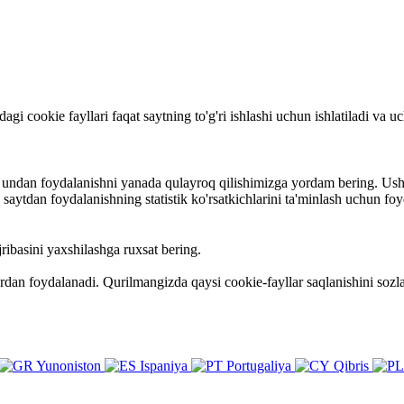
rdagi cookie fayllari faqat saytning to'g'ri ishlashi uchun ishlatiladi va
va undan foydalanishni yanada qulayroq qilishimizga yordam bering. Ush
ytdan foydalanishning statistik ko'rsatkichlarini ta'minlash uchun foy
ribasini yaxshilashga ruxsat bering.
ardan foydalanadi. Qurilmangizda qaysi cookie-fayllar saqlanishini so
Yunoniston
Ispaniya
Portugaliya
Qibris