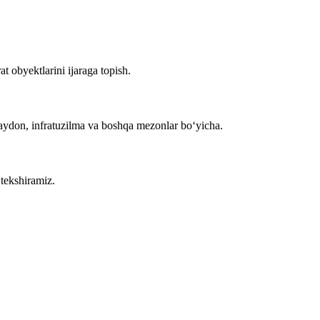
t obyektlarini ijaraga topish.
maydon, infratuzilma va boshqa mezonlar bo‘yicha.
 tekshiramiz.