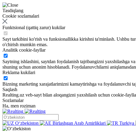
Tasdiqlang
Cookie sozlamalari
Funktsional (qattiq zarur) kukilar
Sayt tarkibini ko'rish va funksionallikka kirishni ta'minlash. Ushbu tu
o'chirish mumkin emas.
Analitik cookie-fayllar
Saytning ishlashini, saytdan foydalanish tajribangizni yaxshilashga 
shuning uchun anonim hisoblanadi. Foydalanuvchilarni aniqlamasdan sa
Reklama kukilari
Bizning marketing xarajatlarimizni kamaytirishga va foydalanuvchi taj
Saqlash
Realting.uz veb-sayt bilan aloqangizni yaxshilash uchun cookie-fayll
Sozlamalar
Ha, men roziman
Oʻzbekiston
Birlashgan Arab Amirliklari
Turkiya