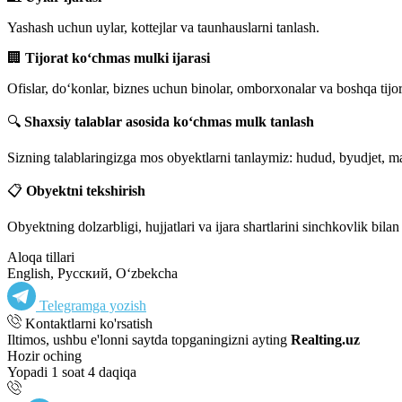
Yashash uchun uylar, kottejlar va taunhauslarni tanlash.
🏢
Tijorat ko‘chmas mulki ijarasi
Ofislar, do‘konlar, biznes uchun binolar, omborxonalar va boshqa tijora
🔍
Shaxsiy talablar asosida ko‘chmas mulk tanlash
Sizning talablaringizga mos obyektlarni tanlaymiz: hudud, byudjet, 
📋
Obyektni tekshirish
Obyektning dolzarbligi, hujjatlari va ijara shartlarini sinchkovlik bilan
Aloqa tillari
English, Русский, Oʻzbekcha
Telegramga yozish
Kontaktlarni ko'rsatish
Iltimos, ushbu e'lonni saytda topganingizni ayting
Realting.uz
Hozir oching
Yopadi 1 soat 4 daqiqa