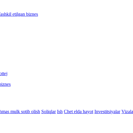
ashkil etilgan biznes
ttej
biznes
hmas mulk sotib olish
Soliqlar
Ish
Chet elda hayot
Investitsiyalar
Vizala