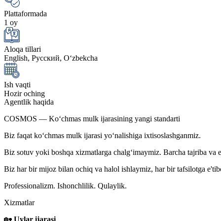
Plattaformada
1 oy
Aloqa tillari
English, Русский, Oʻzbekcha
Ish vaqti
Hozir oching
Agentlik haqida
COSMOS — Ko‘chmas mulk ijarasining yangi standarti
Biz faqat ko‘chmas mulk ijarasi yo‘nalishiga ixtisoslashganmiz.
Biz sotuv yoki boshqa xizmatlarga chalg‘imaymiz. Barcha tajriba va e'
Biz har bir mijoz bilan ochiq va halol ishlaymiz, har bir tafsilotga e
Professionalizm. Ishonchlilik. Qulaylik.
Xizmatlar
🏡
Uylar ijarasi