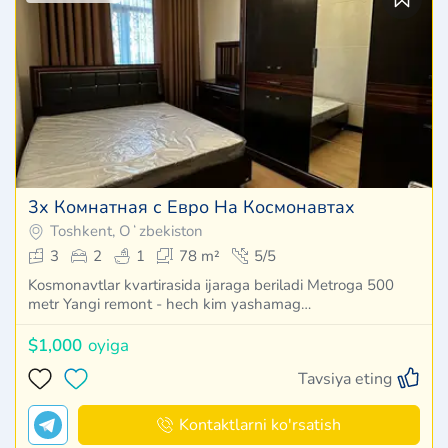
3х Комнатная с Евро На Космонавтах
Toshkent, Oʻzbekiston
3
2
1
78 m²
5/5
Kosmonavtlar kvartirasida ijaraga beriladi Metroga 500
metr Yangi remont - hech kim yashamag…
$1,000
oyiga
Tavsiya eting
Kontaktlarni ko'rsatish