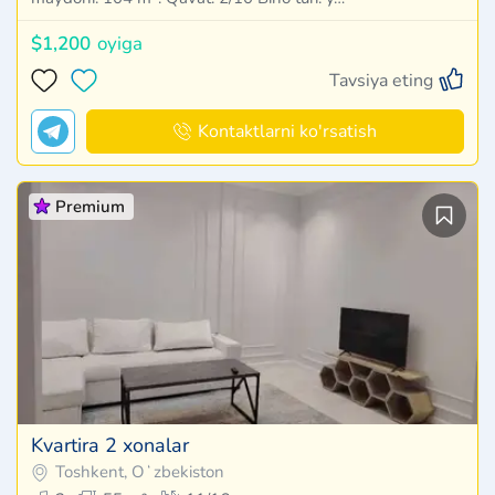
$1,200
oyiga
Tavsiya eting
Kontaktlarni ko'rsatish
Premium
Kvartira 2 xonalar
Toshkent, Oʻzbekiston