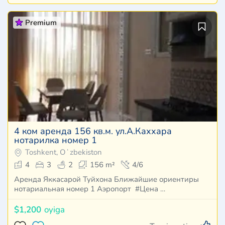
Premium
4 ком аренда 156 кв.м. ул.А.Каххара
нотарилка номер 1
Toshkent, Oʻzbekiston
4
3
2
156 m²
4/6
Аренда Яккасарой Туйхона Ближайшие ориентиры
нотариальная номер 1 Аэропорт #Цена …
$1,200
oyiga