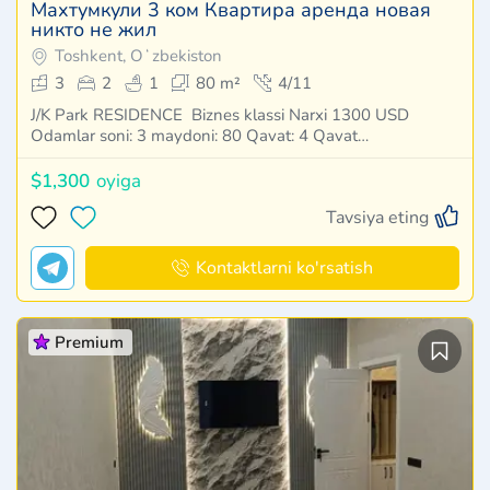
Махтумкули 3 ком Квартира аренда новая
никто не жил
Toshkent, Oʻzbekiston
3
2
1
80 m²
4/11
J/K Park RESIDENCE Biznes klassi Narxi 1300 USD
Odamlar soni: 3 maydoni: 80 Qavat: 4 Qavat…
$1,300
oyiga
Tavsiya eting
Kontaktlarni ko'rsatish
Premium