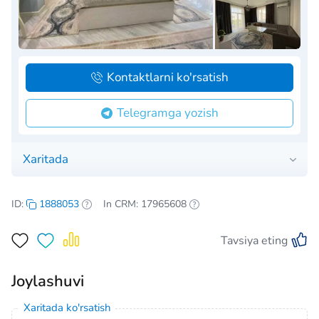
Kontaktlarni ko'rsatish
Telegramga yozish
Xaritada
ID:
1888053
In CRM: 17965608
Tavsiya eting
Joylashuvi
Xaritada ko'rsatish