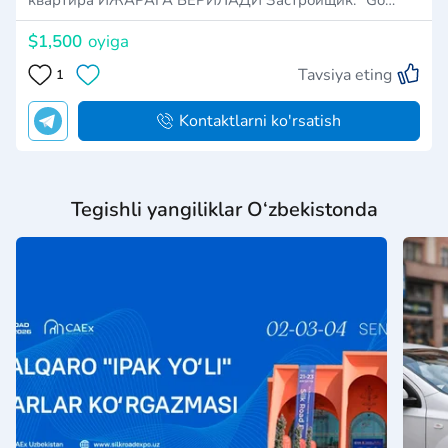
$1,500
oyiga
Tavsiya eting
1
Kontaktlarni ko'rsatish
Tegishli yangiliklar O‘zbekistonda