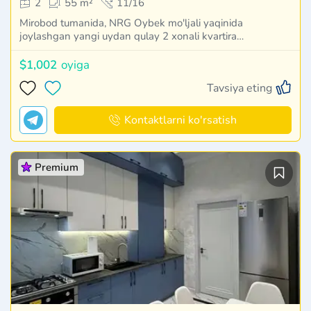
2
55 m²
11/16
Mirobod tumanida, NRG Oybek mo'ljali yaqinida
joylashgan yangi uydan qulay 2 xonali kvartira…
$1,002
oyiga
Tavsiya eting
Kontaktlarni ko'rsatish
Premium