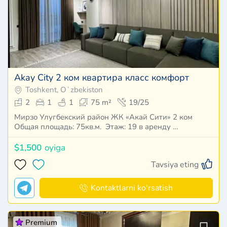
Akay City 2 ком квартира класс комфорт
Toshkent, Oʻzbekiston
2
1
1
75 m²
19/25
Мирзо Улугбекский район ЖК «Акай Сити» 2 ком
Общая площадь: 75кв.м. Этаж: 19 в аренду …
$1,500
oyiga
Tavsiya eting
Kontaktlarni ko'rsatish
Premium