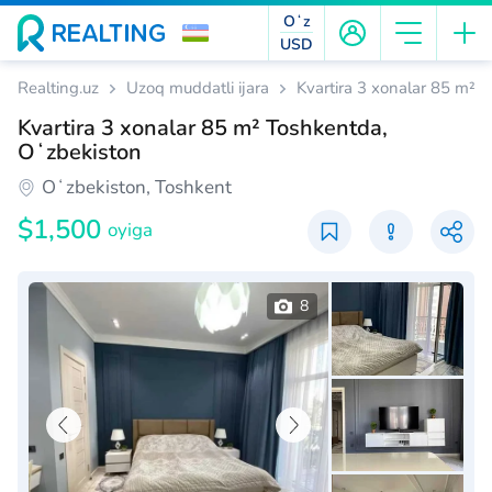
Oʻz
USD
Realting.uz
Uzoq muddatli ijara
Kvartira 3 xonalar 85 m² 
Kvartira 3 xonalar 85 m² Toshkentda,
Oʻzbekiston
Oʻzbekiston, Toshkent
$1,500
oyiga
8