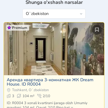
Shunga o'xshash narsalar
Premium
Аренда квартира 3-комнатная ЖК Dream
House. ID R0004
Toshkent, Oʻzbekiston
3
104 m²
2/10
ID: R0004 3 xonali kvartirani ijaraga olish Umumiy
maydoni: 104 m². Qavat: 2/10 Bino turi: y…