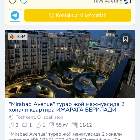
Tavsiya eting
Kontaktlarni ko'rsatish
TOP
​"Mirabad Avenue" турар жой мажмуасида 2
хонали квартира ИЖАРАГА БЕРИЛАДИ
Toshkent, Oʻzbekiston
2
1
1
55 m²
11/12
​"Mirabad Avenue" турар жой мажмуасида 2 хонали
квартира ИЖАРАГА БЕРИЛАДИ Застройщик: "Go…