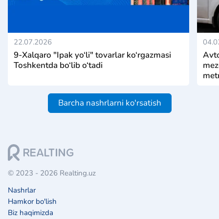
22.07.2026
04.0
9-Xalqaro "Ipak yo‘li" tovarlar ko‘rgazmasi
Avto
Toshkentda bo‘lib o‘tadi
mezo
metr
Barcha nashrlarni ko'rsatish
© 2023 - 2026 Realting.uz
Nashrlar
Hamkor bo'lish
Biz haqimizda