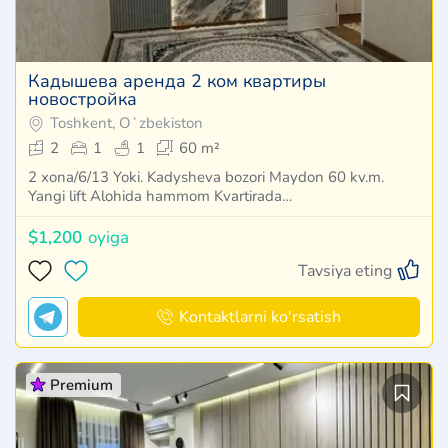
Кадышева аренда 2 ком квартиры
новостройка
Toshkent, Oʻzbekiston
2
1
1
60 m²
2 xona/6/13 Yoki. Kadysheva bozori Maydon 60 kv.m.
Yangi lift Alohida hammom Kvartirada…
$1,200
oyiga
Tavsiya eting
Kontaktlarni ko'rsatish
Premium