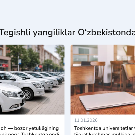
Tegishli yangiliklar O‘zbekistond
11.01.2026
oh — bozor yetukligining
Toshkentda universitetlar 
ni: nega Toshkentga endi
tijorat ko‘chmas mulkiga in