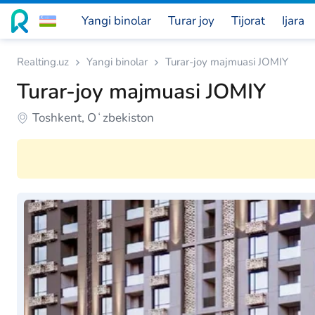
Yangi binolar
Turar joy
Tijorat
Ijara
Realting.uz
Yangi binolar
Turar-joy majmuasi JOMIY
Turar-joy majmuasi JOMIY
Toshkent, Oʻzbekiston