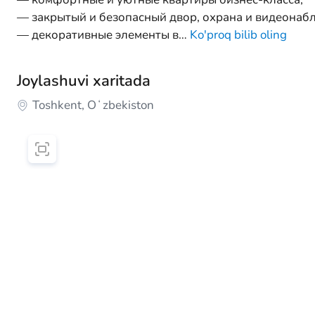
— закрытый и безопасный двор, охрана и видеонабл
— декоративные элементы в
…
Ko'proq bilib oling
Joylashuvi xaritada
Toshkent, Oʻzbekiston