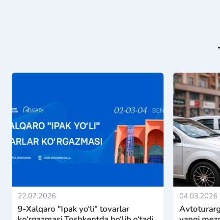
22.07.2026
04.03.2026
9-Xalqaro "Ipak yo‘li" tovarlar
Avtoturarg
ko‘rgazmasi Toshkentda bo‘lib o‘tadi
yangi mezo