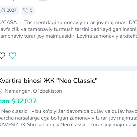
2027
5
'CASA — Toshkentdagi zamonaviy turar-joy majmuasi D'CASA — qulaylik,
xavfsizlik va zamonaviy turmush tarzini qadrlaydigan inson
zamonaviy turar-joy majmuasidir. Loyiha zamonaviy arxitekt
xonadon rejalari va rivojlangan ichki infratuzilmani o‘zida m
Kvartira binosi ЖК "Neo Classic"
Namangan, Oʻzbekiston
dan
$32,837
“ Neo classic ” - bu ko'p yillar davomida qulay va qulay hay
barcha narsalarga ega bo'lgan zamonaviy turar-joy majm
XAVFSIZLIK Shu sababli, « Neo classic » turar-joy majmuasin
poydevor qurilishiga alohida e'tibor berishadi. Qurilishda…