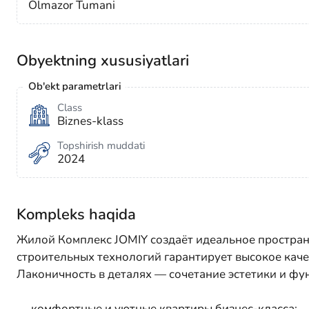
Olmazor Tumani
Obyektning xususiyatlari
Ob'ekt parametrlari
Class
Biznes-klass
Topshirish muddati
2024
Kompleks haqida
Жилой Комплекс JOMIY создаёт идеальное простран
строительных технологий гарантирует высокое каче
Лаконичность в деталях — сочетание эстетики и фу
— комфортные и уютные квартиры бизнес-класса;