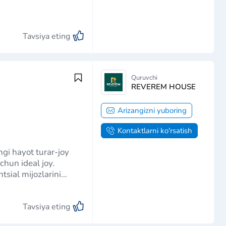
Tavsiya eting
Quruvchi
REVEREM HOUSE
Arizangizni yuboring
Kontaktlarni ko'rsatish
chun ideal joy.
sial mijozlarini
 …
Tavsiya eting