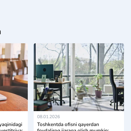
a
08.01.2026
yaqinidagi
Toshkentda ofisni qayerdan
vestitsiya:
foydaliroq ijaraga olish mumkin: