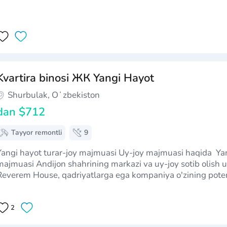
Kvartira binosi ЖК Yangi Hayot
Shurbulak, Oʻzbekiston
dan
$712
Tayyor remontli
9
ngi hayot turar-joy majmuasi Uy-joy majmuasi haqida Yangi hayot turar-joy
majmuasi Andijon shahrining markazi va uy-joy sotib olish u
Reverem House, qadriyatlarga ega kompaniya o'zining potent
xursand qilish uchun ajoyib innovatsiyalarni joriy qilmoqchi.
2