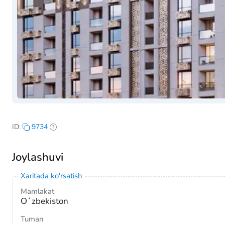
ID:
9734
Joylashuvi
Xaritada ko'rsatish
Mamlakat
Oʻzbekiston
Tuman