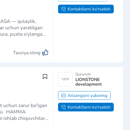
Kontaktlarni ko'rsatish
lar uchun yaratilgan
ura, puxta o‘ylangan
…
Tavsiya eting
Quruvchi
LIONSTONE
development
Arizangizni yuboring
ot uchun zarur bo'lgan
Kontaktlarni ko'rsatish
uasi. HAMMA
i ishlab chiquvchilar