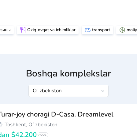
азины
Oziq-ovqat va ichimliklar
transport
moliy
Boshqa komplekslar
Turar-joy choragi D-Casa. Dreamlevel
Toshkent, Oʻzbekiston
dan
$42,200
QQS