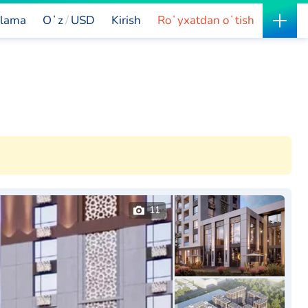
lama
Oʻz
USD
Kirish
Roʻyxatdan oʻtish
11