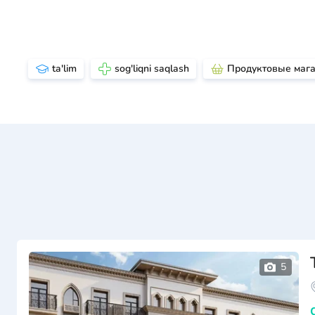
ta'lim
sog'liqni saqlash
Продуктовые маг