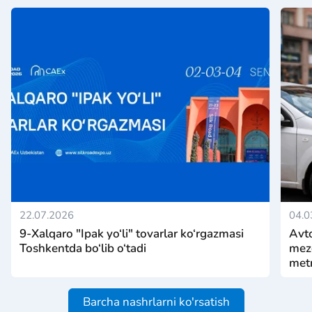
22.07.2026
04.0
9-Xalqaro "Ipak yo‘li" tovarlar ko‘rgazmasi
Avto
Toshkentda bo‘lib o‘tadi
mezo
metr
Barcha nashrlarni ko'rsatish