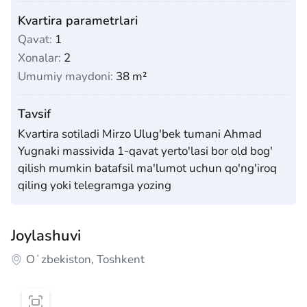
Kvartira parametrlari
Qavat:
1
Xonalar:
2
Umumiy maydoni:
38 m²
Tavsif
Kvartira sotiladi Mirzo Ulug'bek tumani Ahmad
Yugnaki massivida 1-qavat yerto'lasi bor old bog'
qilish mumkin batafsil ma'lumot uchun qo'ng'iroq
qiling yoki telegramga yozing
Joylashuvi
Oʻzbekiston, Toshkent