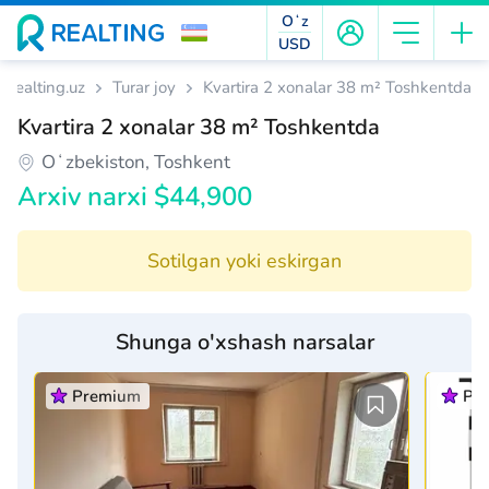
Oʻz
USD
Realting.uz
Turar joy
Kvartira 2 xonalar 38 m² Toshkentda
Kvartira 2 xonalar 38 m² Toshkentda
Oʻzbekiston, Toshkent
Arxiv narxi $44,900
Sotilgan yoki eskirgan
Shunga o'xshash narsalar
Premium
Pr