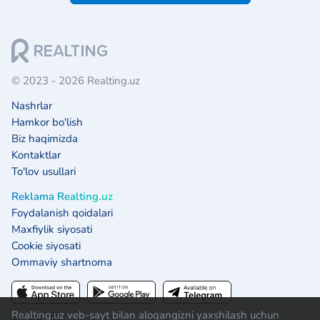
© 2023 - 2026 Realting.uz
Nashrlar
Hamkor bo'lish
Biz haqimizda
Kontaktlar
To'lov usullari
Reklama Realting.uz
Foydalanish qoidalari
Maxfiylik siyosati
Cookie siyosati
Ommaviy shartnoma
Realting.uz veb-sayt bilan aloqangizni yaxshilash uchun