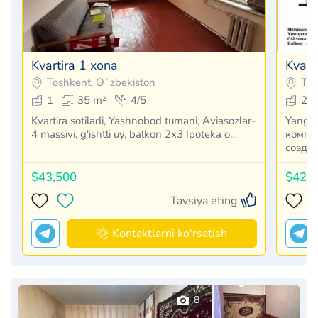
Kvartira 1 xona
Kvart
Toshkent, Oʻzbekiston
Tos
1
35 m²
4/5
2
Kvartira sotiladi, Yashnobod tumani, Aviasozlar-
Yangi
4 massivi, g'ishtli uy, balkon 2x3 Ipoteka o…
компл
созда
$43,500
$42,
Tavsiya eting
Kontaktlarni ko'rsatish
8