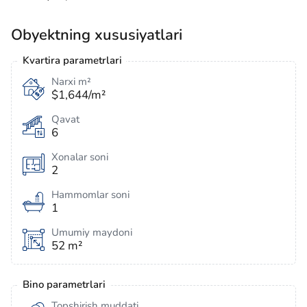
Obyektning xususiyatlari
Kvartira parametrlari
Narxi m²
$1,644/m²
Qavat
6
Xonalar soni
2
Hammomlar soni
1
Umumiy maydoni
52 m²
Bino parametrlari
Topshirish muddati