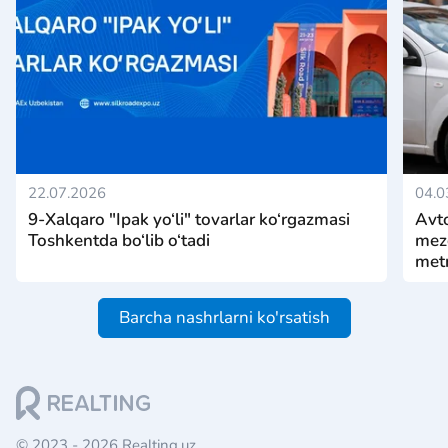
22.07.2026
04.0
9-Xalqaro "Ipak yo‘li" tovarlar ko‘rgazmasi
Avto
Toshkentda bo‘lib o‘tadi
mezo
metr
Barcha nashrlarni ko'rsatish
© 2023 - 2026 Realting.uz