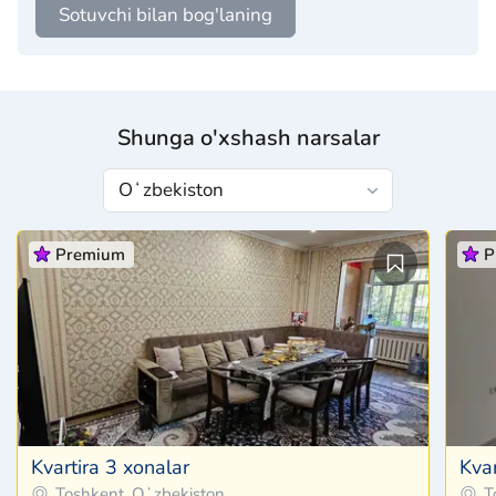
Sotuvchi bilan bog'laning
Shunga o'xshash narsalar
Premium
P
Kvartira 3 xonalar
Kvar
Toshkent, Oʻzbekiston
T