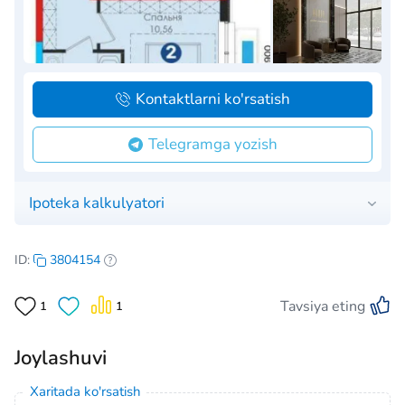
Kontaktlarni ko'rsatish
Telegramga yozish
Ipoteka kalkulyatori
ID:
3804154
Tavsiya eting
1
1
Joylashuvi
Xaritada ko'rsatish