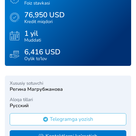
Foiz stavkasi
76,950 USD
Kredit miqdori
1 yil
Muddati
6,416 USD
Oylik to'lov
Xususiy sotuvchi
Регина Магрубжанова
Aloqa tillari
Русский
Telegramga yozish