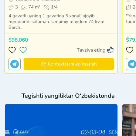
3
74 m²
1/4
2
4 qavatli uyning 1 qavatida 3 xonali ajoyib
"Yang
honadonni sotaman. Umumiy maydoni 74 kv.m.
turar
Barch…
$98,060
$79
Tavsiya eting
Kontaktlarni ko'rsatish
Tegishli yangiliklar O‘zbekistonda