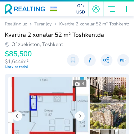
Oʻz
USD
Realting.uz
Turar joy
Kvartira 2 xonalar 52 m² Toshkentda
Kvartira 2 xonalar 52 m² Toshkentda
Oʻzbekiston, Toshkent
$85,500
$1,644/m²
Narxlar tarixi
4