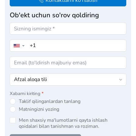
Kontaktlarni ko'rsatish
Ob'ekt uchun so'rov qoldiring
▼
Xabarni kiriting
*
Taklif qilinganlardan tanlang
Matningizni yozing
Men shaxsiy ma'lumotlarni qayta ishlash
qoidalari bilan tanishman va roziman.