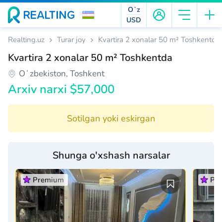
Oʻz
USD
Realting.uz
Turar joy
Kvartira 2 xonalar 50 m² Toshkentda
Kvartira 2 xonalar 50 m² Toshkentda
Oʻzbekiston, Toshkent
Arxiv narxi $57,000
Sotilgan yoki eskirgan
Shunga o'xshash narsalar
Premium
Pr