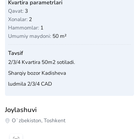
Kvartira parametrlari
Qavat:
3
Xonalar:
2
Hammomlar:
1
Umumiy maydoni:
50 m²
Tavsif
2/3/4 Kvartira 50m2 sotiladi.
Sharqiy bozor Kadisheva
ludmila 2/3/4 CAD
Joylashuvi
Oʻzbekiston, Toshkent