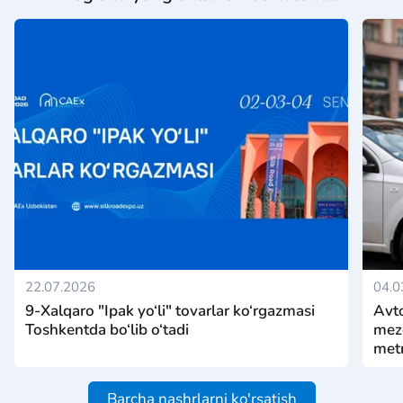
22.07.2026
04.0
9-Xalqaro "Ipak yo‘li" tovarlar ko‘rgazmasi
Avto
Toshkentda bo‘lib o‘tadi
mezo
metr
Barcha nashrlarni ko'rsatish