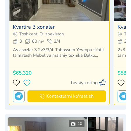
Kvartira 3 xonalar
Kvart
Toshkent, Oʻzbekiston
Tos
3
60 m²
3/4
3
Aviasozlar 3 2v3/3/4. Tabassum Yevropa sifatli
2x3 o'
ta'mirlash Mebel va maishiy texnika Balko…
ta'mir
$65,320
$58,
Tavsiya eting
Kontaktlarni ko'rsatish
10