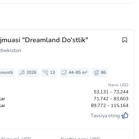
ajmuasi "Dreamland Do'stlik"
zbekiston
emontli
2026
13
44–85 m²
86
Narxi,
USD
53,131 – 73,244
lar
71,742 – 83,603
lar
89,772 – 115,164
Tavsiya eting