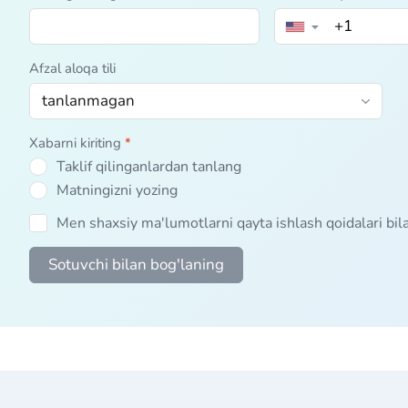
▼
Afzal aloqa tili
Xabarni kiriting
*
Taklif qilinganlardan tanlang
Matningizni yozing
Men shaxsiy ma'lumotlarni qayta ishlash qoidalari bi
Sotuvchi bilan bog'laning