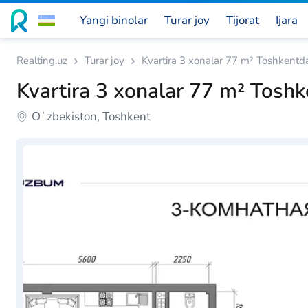
Yangi binolar
Turar joy
Tijorat
Ijara
Realting.uz
Turar joy
Kvartira 3 xonalar 77 m² Toshkentd
Kvartira 3 xonalar 77 m² Tosh
Oʻzbekiston, Toshkent