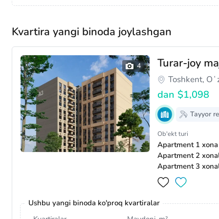
Kvartira yangi binoda joylashgan
Turar-joy m
Toshkent, Oʻ
dan
$1,098
Tayyor r
Ob'ekt turi
Apartment 1 xona
Apartment 2 xona
Apartment 3 xona
Ushbu yangi binoda ko'proq kvartiralar