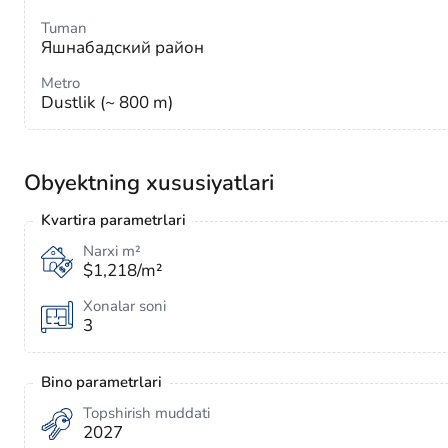
Tuman
Яшнабадский район
Metro
Dustlik (~ 800 m)
Obyektning xususiyatlari
Kvartira parametrlari
Narxi m²
$1,218/m²
Xonalar soni
3
Bino parametrlari
Topshirish muddati
2027