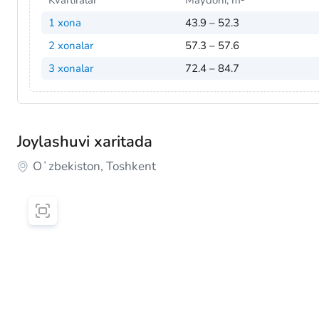
Kvartiralar
Maydoni, m²
1 xona
43.9 – 52.3
2 xonalar
57.3 – 57.6
3 xonalar
72.4 – 84.7
Joylashuvi xaritada
Oʻzbekiston, Toshkent