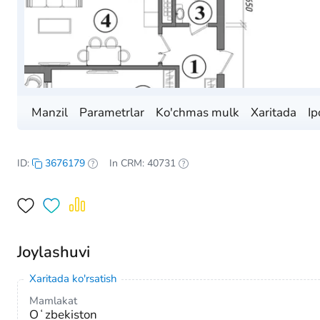
Manzil
Parametrlar
Ko'chmas mulk
Xaritada
Ip
ID:
3676179
In CRM: 40731
Joylashuvi
Xaritada ko'rsatish
Mamlakat
Oʻzbekiston