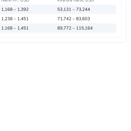
Narxi m², USD
Kvartira narxi, USD
1,168 – 1,392
53,131 – 73,244
1,238 – 1,451
71,742 – 83,603
1,168 – 1,451
89,772 – 115,164