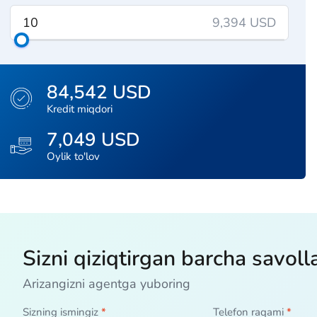
9,394 USD
84,542 USD
Kredit miqdori
7,049 USD
Oylik to'lov
Sizni qiziqtirgan barcha savoll
Arizangizni agentga yuboring
Sizning ismingiz
*
Telefon raqami
*