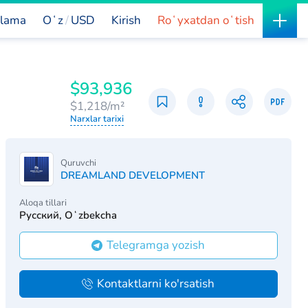
lama
Oʻz
USD
Kirish
Roʻyxatdan oʻtish
$93,936
$1,218/m²
Narxlar tarixi
Quruvchi
DREAMLAND DEVELOPMENT
Aloqa tillari
Русский, Oʻzbekcha
Telegramga yozish
Kontaktlarni ko'rsatish