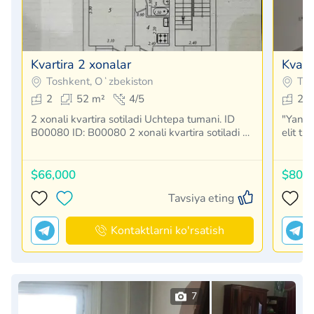
Kvartira 2 xonalar
Kvart
Toshkent, Oʻzbekiston
Tos
2
52 m²
4/5
2
2 xonali kvartira sotiladi Uchtepa tumani. ID
"Yangi 
B00080 ID: B00080 2 xonali kvartira sotiladi …
elit tu
$66,000
$80,
Tavsiya eting
Kontaktlarni ko'rsatish
7