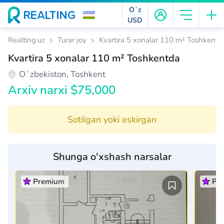
Oʻz
USD
Realting.uz
Turar joy
Kvartira 5 xonalar 110 m² Toshkentd
Kvartira 5 xonalar 110 m² Toshkentda
Oʻzbekiston, Toshkent
Arxiv narxi $75,000
Sotilgan yoki eskirgan
Shunga o'xshash narsalar
Premium
Pr