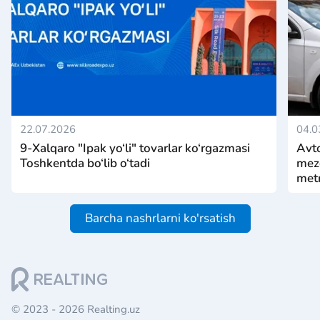
22.07.2026
04.0
9-Xalqaro "Ipak yo‘li" tovarlar ko‘rgazmasi
Avto
Toshkentda bo‘lib o‘tadi
mezo
metr
Barcha nashrlarni ko'rsatish
© 2023 - 2026 Realting.uz