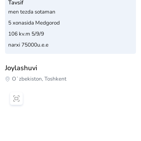
Tavsif
men tezda sotaman
5 xonasida Medgorod
106 kv.m 5/9/9
narxi 75000u.e.e
Joylashuvi
Oʻzbekiston, Toshkent