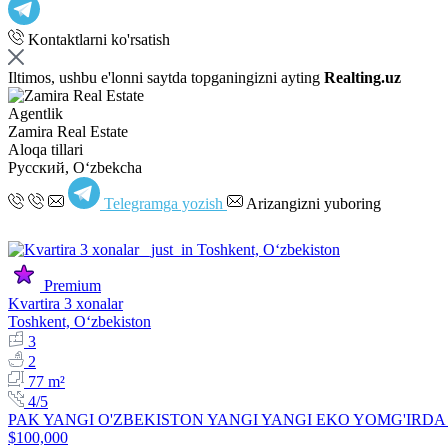
Kontaktlarni ko'rsatish
Iltimos, ushbu e'lonni saytda topganingizni ayting
Realting.uz
Agentlik
Zamira Real Estate
Aloqa tillari
Русский, Oʻzbekcha
Telegramga yozish
Arizangizni yuboring
Premium
Kvartira 3 xonalar
Toshkent, Oʻzbekiston
3
2
77 m²
4/5
PAK YANGI O'ZBEKISTON YANGI YANGI EKO YOMG'IRDA Kvartira 
$100,000