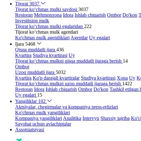
Tijorat
3037
Tijorat ko‘chmas mulki savdosi
3037
Restoran
Mehmonxona
Idora
Ishlab chiqarish
Ombor
Do'kon
T
Investitsion mulk
Tijorat ko‘chmas mulki egalaridan
222
Tijorat ko‘chmas mulk agentlari
Ko'chmas mulk agentliklari
Agentlar
Uy egalari
Ijara
5468
Qisqa muddatli ijara
436
Kvartira
Studiya kvartirasi
Uy
Tijorat ko‘chmas mulkni qisqa muddatli ijaraga berish
14
Ombor
Uzoq muddatli ijara
5032
Kvartira
Ko'p darajali kvartiralar
Studiya kvartirasi
Xona
Uy
Ko
Tijorat ko‘chmas mulkni uzoq muddatli ijaraga berish
1422
Restoran
Idora
Ishlab chiqarish
Ombor
Do'kon
Tashkil etilgan 
Uy egalari
15
Yangiliklar
102
Aktsiyalar, chegirmalar va kompaniya press-relizlari
Ko'chmas mulk yangiliklari
Kompaniya yangiliklari
Analitika
Intervyu
Shaxsiy tajriba
Ko'c
Sayohat uchun aviachiptalar
Assotsiatsiyasi