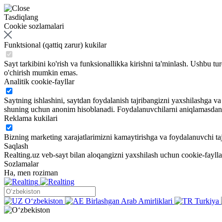
Tasdiqlang
Cookie sozlamalari
Funktsional (qattiq zarur) kukilar
Sayt tarkibini ko'rish va funksionallikka kirishni ta'minlash. Ushbu tu
o'chirish mumkin emas.
Analitik cookie-fayllar
Saytning ishlashini, saytdan foydalanish tajribangizni yaxshilashga 
shuning uchun anonim hisoblanadi. Foydalanuvchilarni aniqlamasdan sa
Reklama kukilari
Bizning marketing xarajatlarimizni kamaytirishga va foydalanuvchi taj
Saqlash
Realting.uz veb-sayt bilan aloqangizni yaxshilash uchun cookie-fayll
Sozlamalar
Ha, men roziman
Oʻzbekiston
Birlashgan Arab Amirliklari
Turkiya