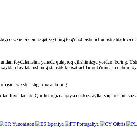
rdagi cookie fayllari faqat saytning to'g'ri ishlashi uchun ishlatiladi va
va undan foydalanishni yanada qulayroq qilishimizga yordam bering. Ush
ytdan foydalanishning statistik ko'rsatkichlarini ta'minlash uchun foy
ribasini yaxshilashga ruxsat bering.
ardan foydalanadi. Qurilmangizda qaysi cookie-fayllar saqlanishini so
Yunoniston
Ispaniya
Portugaliya
Qibris