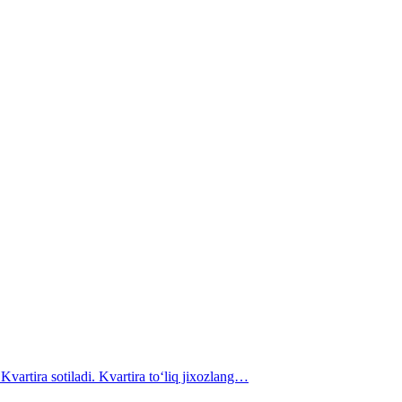
sotiladi. Kvartira to‘liq jixozlang…