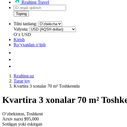
Realting Travel
Toping
Tilni tanlang:
Valyuta:
Oʻz
USD
Kirish
Roʻyxatdan oʻtish
Realting.uz
Turar joy
Kvartira 3 xonalar 70 m² Toshkentda
Kvartira 3 xonalar 70 m² Toshk
Oʻzbekiston, Toshkent
Arxiv narxi $95,000
Sotilgan yoki eskirgan