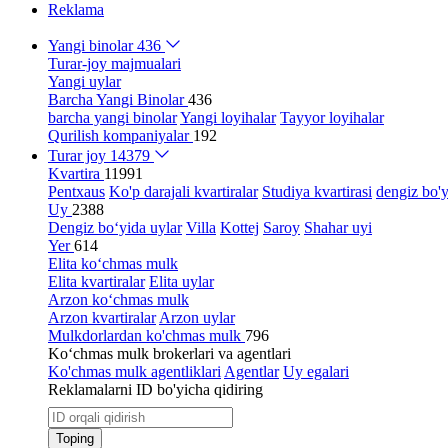
Reklama
Yangi binolar
436
Turar-joy majmualari
Yangi uylar
Barcha Yangi Binolar
436
barcha yangi binolar
Yangi loyihalar
Tayyor loyihalar
Qurilish kompaniyalar
192
Turar joy
14379
Kvartira
11991
Pentxaus
Ko'p darajali kvartiralar
Studiya kvartirasi
dengiz bo'y
Uy
2388
Dengiz bo‘yida uylar
Villa
Kottej
Saroy
Shahar uyi
Yer
614
Elita ko‘chmas mulk
Elita kvartiralar
Elita uylar
Arzon ko‘chmas mulk
Arzon kvartiralar
Arzon uylar
Mulkdorlardan ko'chmas mulk
796
Ko‘chmas mulk brokerlari va agentlari
Ko'chmas mulk agentliklari
Agentlar
Uy egalari
Reklamalarni ID bo'yicha qidiring
Toping