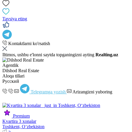
Tavsiya eting
Kontaktlarni ko'rsatish
Iltimos, ushbu e'lonni saytda topganingizni ayting
Realting.uz
Agentlik
Dilshod Real Estate
Aloqa tillari
Русский
Telegramga yozish
Arizangizni yuboring
Premium
Kvartira 3 xonalar
Toshkent, Oʻzbekiston