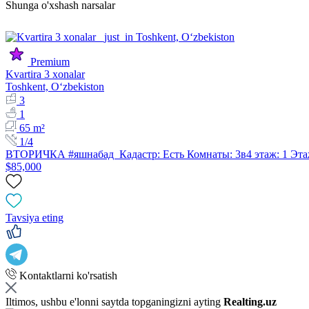
Shunga o'xshash narsalar
Premium
Kvartira 3 xonalar
Toshkent, Oʻzbekiston
3
1
65 m²
1/4
ВТОРИЧКА #яшнабад Кадастр: Есть Комнаты: 3в4 этаж: 1 Эта
$85,000
Tavsiya eting
Kontaktlarni ko'rsatish
Iltimos, ushbu e'lonni saytda topganingizni ayting
Realting.uz