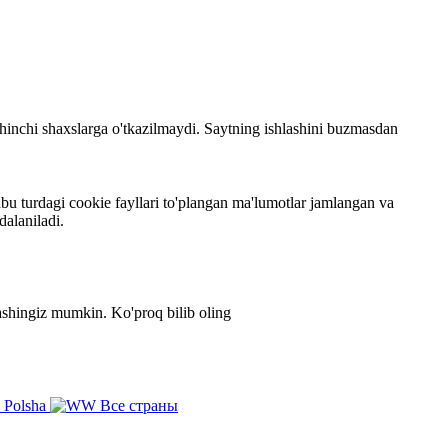
 uchinchi shaxslarga o'tkazilmaydi. Saytning ishlashini buzmasdan
bu turdagi cookie fayllari to'plangan ma'lumotlar jamlangan va
dalaniladi.
zlashingiz mumkin.
Ko'proq bilib oling
Polsha
Все страны