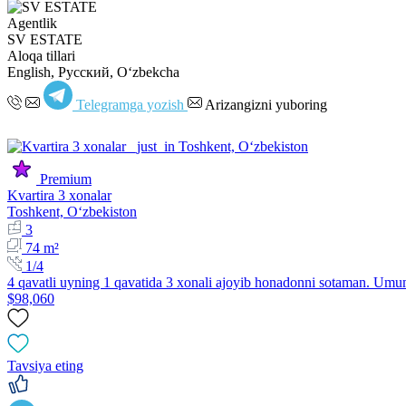
Agentlik
SV ESTATE
Aloqa tillari
English, Русский, Oʻzbekcha
Telegramga yozish
Arizangizni yuboring
Premium
Kvartira 3 xonalar
Toshkent, Oʻzbekiston
3
74 m²
1/4
4 qavatli uyning 1 qavatida 3 xonali ajoyib honadonni sotaman. U
$98,060
Tavsiya eting