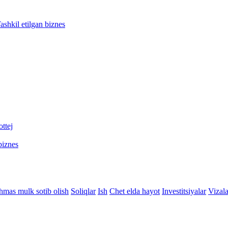
ashkil etilgan biznes
ttej
biznes
hmas mulk sotib olish
Soliqlar
Ish
Chet elda hayot
Investitsiyalar
Vizala